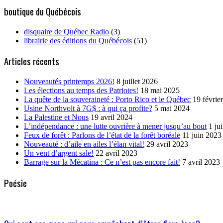
boutique du Québécois
disquaire de Québec Radio
(3)
librairie des éditions du Québécois
(51)
Articles récents
Nouveautés printemps 2026!
8 juillet 2026
Les élections au temps des Patriotes!
18 mai 2025
La quête de la souveraineté : Porto Rico et le Québec
19 févrie
Usine Northvolt à 7G$ : à qui ça profite?
5 mai 2024
La Palestine et Nous
19 avril 2024
L’indépendance : une lutte ouvrière à mener jusqu’au bout
1 ju
Feux de forêt : Parlons de l’état de la forêt boréale
11 juin 2023
Nouveauté : d’aile en ailes l’élan vital!
29 avril 2023
Un vent d’argent sale!
22 avril 2023
Barrage sur la Mécatina : Ce n’est pas encore fait!
7 avril 2023
Poésie