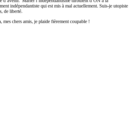
e d’avenir.
Marier l’indépendantisme turbulent d’ON à la
nt indépendantiste qui est mis à mal actuellement. Suis-je utopiste
, de liberté.
, mes chers amis, je plaide fièrement coupable !