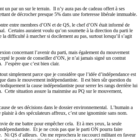
nt un par un sur le terrain.
Il n’y aura pas de cadeau offert à ses
ermettant de décrocher presque 5% dans une forteresse libérale immuable.
ncontre entre membres d’ON et de QS, le chef d’ON était informé de
al.
Certains auraient voulu qu’on soumette à la direction du parti le
la difficulté à marcher si docilement au pas, surtout lorsqu’il s’agit
réflexion concernant l’avenir du parti, mais également du mouvement
cepté le poste de conseiller d’ON, je n’ai jamais signé un contrat
à.
J’espère que c’est bien clair.
t tout simplement parce que je considère que l’idée d’indépendance est
ique dans le mouvement indépendantiste.
Il est bien sûr question du
iodiquement la cause indépendantiste pour serrer les rangs derrière lui
u.
Cette situation assure la mainmise au PQ sur le mouvement,
cause de ses décisions dans le dossier environnemental.
L’humain a
 plaisir à des spéculateurs affreux, c’est une ignominie sans nom.
envie de me battre pour empêcher cela.
Et à mes yeux, la seule
ndépendantiste.
Et je ne crois pas que le parti ON pourra faire
.
Ni QS d’ailleurs.
On me reprochera le raccourci militant en faveur