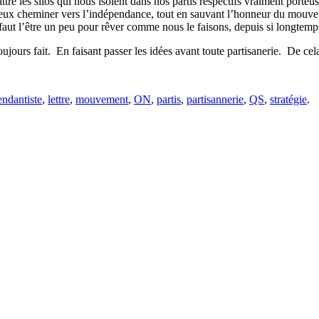
tre les silos qui nous isolent dans nos partis respectifs vraiment porteus
ieux cheminer vers l’indépendance, tout en sauvant l’honneur du mouveme
 faut l’être un peu pour rêver comme nous le faisons, depuis si longtemps
ujours fait.
En faisant passer les idées avant toute partisanerie.
De cela
endantiste
,
lettre
,
mouvement
,
ON
,
partis
,
partisannerie
,
QS
,
stratégie
.