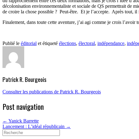
du rapprochement entre ces deux formations, mais je crois l’idée d’abat
décolonisation environnementaliste et sociale de QS permettrait de m
de croire la chose possible ?
Peut-être.
Et je l’accepte.
Après tout, il
Finalement, dans toute cette aventure, j’ai agi comme je crois l’avoir to
Publié le
éditorial
et étiqueté
élections
,
électoral
,
indépendance
,
indép
Patrick R. Bourgeois
Consulter les publications de Patrick R. Bourgeois
Post navigation
←
Yanick Barrette
Lancement : L’idéal républicain
→
Search
for: