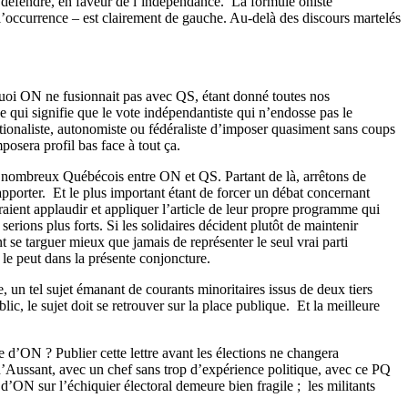
a défendre, en faveur de l’indépendance.
La formule oniste
l’occurrence – est clairement de gauche. Au-delà des discours martelés
urquoi ON ne fusionnait pas avec QS, étant donné toutes nos
e qui signifie que le vote indépendantiste qui n’endosse pas le
ationaliste, autonomiste ou fédéraliste d’imposer quasiment sans coups
osera profil bas face à tout ça.
e de nombreux Québécois entre ON et QS. Partant de là, arrêtons de
apporter.
Et le plus important étant de forcer un débat concernant
vraient applaudir et appliquer l’article de leur propre programme qui
erions plus forts. Si les solidaires décident plutôt de maintenir
t se targuer mieux que jamais de représenter le seul vrai parti
 le peut dans la présente conjoncture.
 un tel sujet émanant de courants minoritaires issus de deux tiers
blic, le sujet doit se retrouver sur la place publique.
Et la meilleure
 d’ON ? Publier cette lettre avant les élections ne changera
rt d’Aussant, avec un chef sans trop d’expérience politique, avec ce PQ
e d’ON sur l’échiquier électoral demeure bien fragile ;
les militants