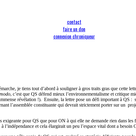
contact
faire un don
connexion chroniqueur
rche, je tiens tout d’abord à souligner à gros traits gras que cette lett
 modo
, c’est que QS défend mieux l’environnementalisme et critique mi
immense révélation !).
Ensuite, la lettre pose un défi important à QS :
nant l’assemblée constituante qui devrait strictement porter sur un
proj
us exigeante pour QS que pour ON à qui elle ne demande rien dans les fa
à l’indépendance et cela élargirait un peu l’espace vital dont a besoin O