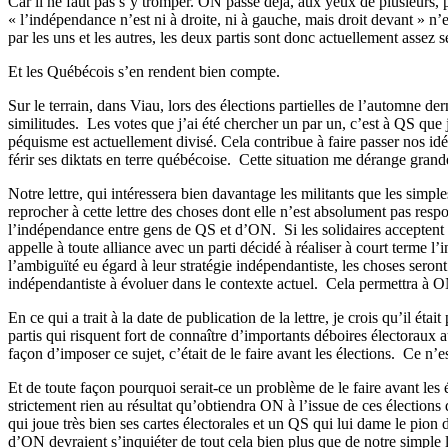
Car il ne faut pas s’y tromper. ON passe déjà, aux yeux de plusieurs, 
« l’indépendance n’est ni à droite, ni à gauche, mais droit devant » 
par les uns et les autres, les deux partis sont donc actuellement assez 
Et les Québécois s’en rendent bien compte.
Sur le terrain, dans Viau, lors des élections partielles de l’automne d
similitudes.
Les votes que j’ai été chercher un par un, c’est à QS que 
péquisme est actuellement divisé. Cela contribue à faire passer nos idé
férir ses diktats en terre québécoise.
Cette situation me dérange grande
Notre lettre, qui intéressera bien davantage les militants que les simp
reprocher à cette lettre des choses dont elle n’est absolument pas resp
l’indépendance entre gens de QS et d’ON.
Si les solidaires accepten
appelle à toute alliance avec un parti décidé à réaliser à court terme l
l’ambiguïté eu égard à leur stratégie indépendantiste, les choses seront
indépendantiste à évoluer dans le contexte actuel.
Cela permettra à ON
En ce qui a trait à la date de publication de la lettre, je crois qu’il était
partis qui risquent fort de connaître d’importants déboires électoraux a
façon d’imposer ce sujet, c’était de le faire avant les élections.
Ce n’e
Et de toute façon pourquoi serait-ce un problème de le faire avant les
strictement rien au résultat qu’obtiendra ON à l’issue de ces élections
qui joue très bien ses cartes électorales et un QS qui lui dame le pion 
d’ON devraient s’inquiéter de tout cela bien plus que de notre simple l