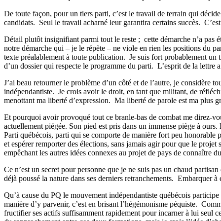
De toute façon, pour un tiers parti, c’est le travail de terrain qui décid
candidats.
Seul le travail acharné leur garantira certains succès.
C’est
Détail plutôt insignifiant parmi tout le reste ;
cette démarche n’a pas é
notre démarche qui – je le répète – ne viole en rien les positions du par
texte préalablement à toute publication.
Je suis fort probablement un t
d’un dossier qui respecte le programme du parti.
L’esprit de la lettre
J’ai beau retourner le problème d’un côté et de l’autre, je considère 
indépendantiste.
Je crois avoir le droit, en tant que militant, de réfl
menottant ma liberté d’expression.
Ma liberté de parole est ma plus gr
Et pourquoi avoir provoqué tout ce branle-bas de combat me direz-vo
actuellement piégée. Son pied est pris dans un immense piège à ours
Parti québécois, parti qui se comporte de manière fort peu honorable p
et espérer remporter des élections, sans jamais agir pour que le projet s
empêchant les autres idées connexes au projet de pays de connaître du
Ce n’est un secret pour personne que je ne suis pas un chaud partisan 
déjà poussé la nature dans ses derniers retranchements.
Embarquer à ce
Qu’à cause du PQ le mouvement indépendantiste québécois participe ai
manière d’y parvenir, c’est en brisant l’hégémonisme péquiste.
Commen
fructifier ses actifs suffisamment rapidement pour incarner à lui seul