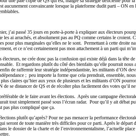
pour une pâle copie de QS qui est, malgré sa stratégie déficiente pour l
n’est aucunement convaincante lorsque la plateforme dudit parti – ON en 
semblables.
ernier, j’ai passé 35 jours en porte-à-porte à expliquer aux électeurs po
je les ai arrachés, et absolument pas au PQ comme certains le croient. C
es pour plus marginales qu’elles ne le sont.
Permettant à cette droite n
ment, et ce n’est certainement pas mon attachement à un parti qui m’imp
les électeurs, ne crée donc pas la confusion qui existe déjà dans la têt
onsable.
Et regardons plutôt du côté des bienfaits qu’elle pourrait nous 
t enfin de raffermir leur stratégie indépendantiste, les militants d’ON de
’indépendance ;
peu importe la forme que cela prendrait, ensemble, nous s
 plus claires qu’hier aux yeux de plusieurs et les militants d’ON pourron
 de se distancer de QS et de récolter plus facilement des votes qu’il ne
 préférable de le faire avant les élections.
Après une campagne électorale,
urait tout simplement passé sous l’écran radar.
Pour qu’il y ait débat pu
st pas plus compliqué que ça.
 élections plutôt qu’après? Pour ne pas menacer la performance électorale
 qui seront de toute manière très difficiles pour ce parti. Après le dépa
dans le dossier de la charte et de l’environnementalisme, l’actuelle plac
ettre.