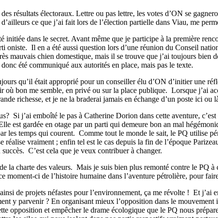
e des résultats électoraux. Lettre ou pas lettre, les votes d’ON se gagnero
 d’ailleurs ce que j’ai fait lors de l’élection partielle dans Viau, me p
té initiée dans le secret. Avant même que je participe à la première re
ti oniste.
Il en a été aussi question lors d’une réunion du Conseil nation
rès mauvais chien domestique, mais il se trouve que j’ai toujours bien de 
 a donc été communiqué aux autorités en place, mais pas le texte.
toujours qu’il était approprié pour un conseiller élu d’ON d’initier une 
échir où bon me semble, en privé ou sur la place publique.
Lorsque j’ai ac
ande richesse, et je ne la braderai jamais en échange d’un poste ici ou l
us?
Si j’ai emboîté le pas à Catherine Dorion dans cette aventure, c’es
. Elle est gardée en otage par un parti qui demeure bon an mal hégémon
ar les temps qui courent.
Comme tout le monde le sait, le PQ utilise pér
e réalise vraiment ; enfin tel est le cas depuis la fin de l’époque Parizea
 succès.
C’est cela que je veux contribuer à changer.
de la charte des valeurs.
Mais je suis bien plus remonté contre le PQ à 
 moment-ci de l’histoire humaine dans l’aventure pétrolière, pour faire
nsi de projets néfastes pour l’environnement, ça me révolte !
Et j’ai 
t y parvenir ? En organisant mieux l’opposition dans le mouvement i
 cette opposition et empêcher le drame écologique que le PQ nous prépare