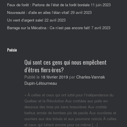
Feux de forêt : Parlons de l’état de la forêt boréale
11 juin 2023
Nouveauté : d’aile en ailes l’élan vital!
29 avril 2023
Un vent d’argent sale!
22 avril 2023
Barrage sur la Mécatina : Ce n’est pas encore fait!
7 avril 2023
Poésie
Qui sont ces gens qui nous empêchent
d’êtres fiers·ères?
Charles-Vannak
Publié le
18 février 2019
par
Dupin-Létourneau
« À celles et ceux qui ont lutté pour l’indépendance du
Québec et la Révolution Aux crottées aux poils en-
dessous des bras pis sans brassières Aux crottés
barbus armés de bombes pis de pavés Aux ouvrières et
ouvriers aux dos brisés et aux poumons noircis À celles
et ceux qui luttent encore pour ce même […]