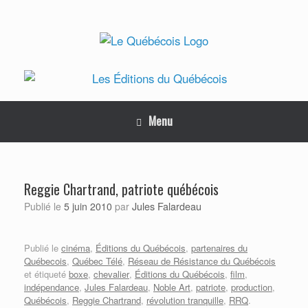
Skip
to
content
Menu
Reggie Chartrand, patriote québécois
Jules Falardeau
Publié le
5 juin 2010
par
Publié le
cinéma
,
Éditions du Québécois
,
partenaires du
Québecois
,
Québec Télé
,
Réseau de Résistance du Québécois
et étiqueté
boxe
,
chevalier
,
Éditions du Québécois
,
film
,
indépendance
,
Jules Falardeau
,
Noble Art
,
patriote
,
production
,
Québécois
,
Reggie Chartrand
,
révolution tranquille
,
RRQ
.