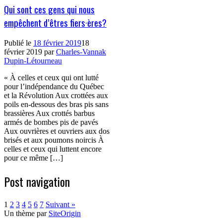
Qui sont ces gens qui nous
empêchent d’êtres fiers·ères?
Publié le
18 février 2019
18
février 2019
par
Charles-Vannak
Dupin-Létourneau
« À celles et ceux qui ont lutté
pour l’indépendance du Québec
et la Révolution Aux crottées aux
poils en-dessous des bras pis sans
brassières Aux crottés barbus
armés de bombes pis de pavés
Aux ouvrières et ouvriers aux dos
brisés et aux poumons noircis À
celles et ceux qui luttent encore
pour ce même […]
Post navigation
1
2
3
4
5
6
7
Suivant »
Un thème par
SiteOrigin