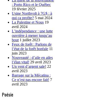
La quête de la souveraineté
: Porto Rico et le Québec
19 février 2025
Usine Northvolt à 7G$ : à
qui ça profite?
5 mai 2024
La Palestine et Nous
19
avril 2024
L’indépendance : une lutte
ouvrière à mener jusqu’au
bout
1 juillet 2023
Feux de forêt : Parlons de
l’état de la forêt boréale
11
juin 2023
Nouveauté : d’aile en ailes
l’élan vital!
29 avril 2023
Un vent d’argent sale!
22
avril 2023
Barrage sur la Mécatina :
Ce n’est pas encore fait!
7
avril 2023
Poésie