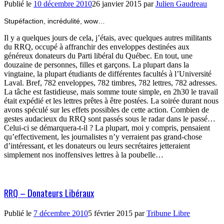
Publié le
10 décembre 2010
26 janvier 2015
par
Julien Gaudreau
Stupéfaction, incrédulité, wow…
Il y a quelques jours de cela, j’étais, avec quelques autres militants
du RRQ, occupé à affranchir des enveloppes destinées aux
généreux donateurs du Parti libéral du Québec. En tout, une
douzaine de personnes, filles et garçons. La plupart dans la
vingtaine, la plupart étudiants de différentes facultés à l’Université
Laval. Bref, 782 enveloppes, 782 timbres, 782 lettres, 782 adresses.
La tâche est fastidieuse, mais somme toute simple, en 2h30 le travail
était expédié et les lettres prêtes à être postées. La soirée durant nous
avons spéculé sur les effets possibles de cette action. Combien de
gestes audacieux du RRQ sont passés sous le radar dans le passé…
Celui-ci se démarquera-t-il ? La plupart, moi y compris, pensaient
qu’effectivement, les journalistes n’y verraient pas grand-chose
d’intéressant, et les donateurs ou leurs secrétaires jetteraient
simplement nos inoffensives lettres à la poubelle…
RRQ – Donateurs Libéraux
Publié le
7 décembre 2010
5 février 2015
par
Tribune Libre