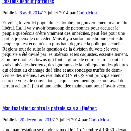
Restons debout patriotes
Publié le
8 avril 2014
13 juillet 2014
par
Carlo Mosti
Et voilà, le verdict populaire est tombé, un gouvernement majoritaire
libéral. Là, il va y avoir beaucoup de personnes pour accuser le
peuple québécois d’être vraiment des imbéciles, peut-être pour une
partie, je peux le concéder. Mais il y a surtout une bonne partie du
peuple qui est écoeurée au plus haut degré de la politique actuelle.
Réglons tout de suite la question de la division du vote : le vote
péquiste a été divisé par les libéraux et les caquistes, essentiellement.
Comme quoi les clowns qui font la girouette entre les trois sont les
vrais imbéciles heureux, des ignorants de la politique ou des pleutres
qui cèdent au chantage de l’élite et aux sondages truffés de demi-
vérités des médias. Les résultats d’ON et QS sont principalement
ceux de votes de convictions, acquis chèrement grâce au travail de
terrain acharné, j’en ai une petite idée maintenant pour l’avoir vécu.
Manifestation contre le pétrole sale au Québec
Publié le
20 décembre 2013
13 juillet 2014
par
Carlo Mosti
Une manifestation se tiendra samedi le 21 décembre à 13h30, devant