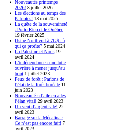
Nouveautés printemps
2026!
8 juillet 2026
Les élections au temps des
Patriotes!
18 mai 2025
La quête de la souveraineté
: Porto Rico et le Québec
19 février 2025
Usine Northvolt à 7G$ : à
qui ça profite?
5 mai 2024
La Palestine et Nous
19
avril 2024
L’indépendance : une lutte
ouvrière à mener jusqu’au
bout
1 juillet 2023
Feux de forêt : Parlons de
l’état de la forêt boréale
11
juin 2023
Nouveauté : d’aile en ailes
l’élan vital!
29 avril 2023
Un vent d’argent sale!
22
avril 2023
Barrage sur la Mécatina :
Ce n’est pas encore fait!
7
avril 2023