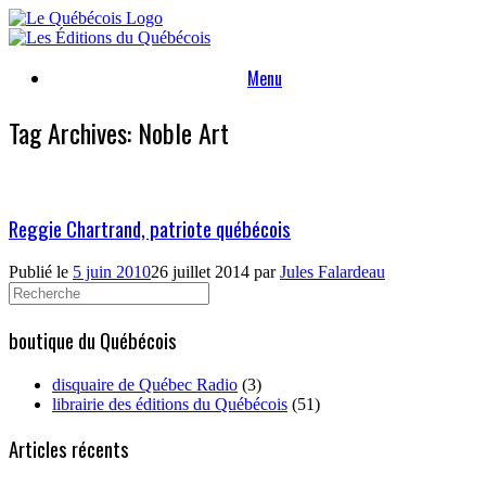
Skip
to
content
Menu
Tag Archives:
Noble Art
Reggie Chartrand, patriote québécois
Publié le
5 juin 2010
26 juillet 2014
par
Jules Falardeau
Search
for:
boutique du Québécois
disquaire de Québec Radio
(3)
librairie des éditions du Québécois
(51)
Articles récents