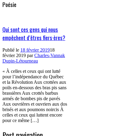
Poésie
Qui sont ces gens qui nous
empêchent d’êtres fiers·ères?
Publié le
18 février 2019
18
février 2019
par
Charles-Vannak
Dupin-Létourneau
« À celles et ceux qui ont lutté
pour l’indépendance du Québec
et la Révolution Aux crottées aux
poils en-dessous des bras pis sans
brassières Aux crottés barbus
armés de bombes pis de pavés
Aux ouvrières et ouvriers aux dos
brisés et aux poumons noircis À
celles et ceux qui luttent encore
pour ce même […]
Post navigation