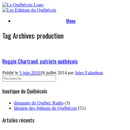
Skip
to
content
Menu
Tag Archives:
production
Reggie Chartrand, patriote québécois
Publié le
5 juin 2010
26 juillet 2014
par
Jules Falardeau
Search
for:
boutique du Québécois
disquaire de Québec Radio
(3)
librairie des éditions du Québécois
(51)
Articles récents