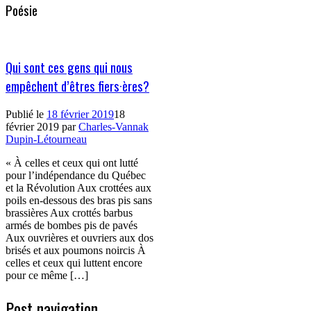
Poésie
Qui sont ces gens qui nous
empêchent d’êtres fiers·ères?
Publié le
18 février 2019
18
février 2019
par
Charles-Vannak
Dupin-Létourneau
« À celles et ceux qui ont lutté
pour l’indépendance du Québec
et la Révolution Aux crottées aux
poils en-dessous des bras pis sans
brassières Aux crottés barbus
armés de bombes pis de pavés
Aux ouvrières et ouvriers aux dos
brisés et aux poumons noircis À
celles et ceux qui luttent encore
pour ce même […]
Post navigation