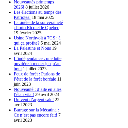
Nouveautés printemps
2026!
8 juillet 2026
Les élections au temps des
Patriotes!
18 mai 2025
La quête de la souveraineté
: Porto Rico et le Québec
19 février 2025
Usine Northvolt à 7G$ : à
qui ça profite?
5 mai 2024
La Palestine et Nous
19
avril 2024
L’indépendance : une lutte
ouvrière à mener jusqu’au
bout
1 juillet 2023
Feux de forêt : Parlons de
l’état de la forêt boréale
11
juin 2023
Nouveauté : d’aile en ailes
l’élan vital!
29 avril 2023
Un vent d’argent sale!
22
avril 2023
Barrage sur la Mécatina :
Ce n’est pas encore fait!
7
avril 2023