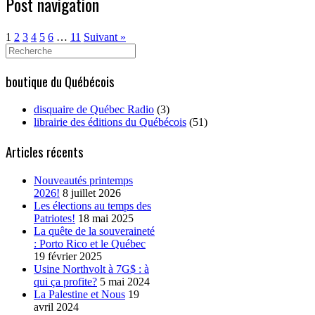
Post navigation
1
2
3
4
5
6
…
11
Suivant »
Search
for:
boutique du Québécois
disquaire de Québec Radio
(3)
librairie des éditions du Québécois
(51)
Articles récents
Nouveautés printemps
2026!
8 juillet 2026
Les élections au temps des
Patriotes!
18 mai 2025
La quête de la souveraineté
: Porto Rico et le Québec
19 février 2025
Usine Northvolt à 7G$ : à
qui ça profite?
5 mai 2024
La Palestine et Nous
19
avril 2024