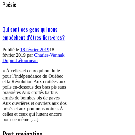
Poésie
Qui sont ces gens qui nous
empêchent d’êtres fiers·ères?
Publié le
18 février 2019
18
février 2019
par
Charles-Vannak
Dupin-Létourneau
« À celles et ceux qui ont lutté
pour l’indépendance du Québec
et la Révolution Aux crottées aux
poils en-dessous des bras pis sans
brassières Aux crottés barbus
armés de bombes pis de pavés
Aux ouvrières et ouvriers aux dos
brisés et aux poumons noircis À
celles et ceux qui luttent encore
pour ce même […]
Post navigation