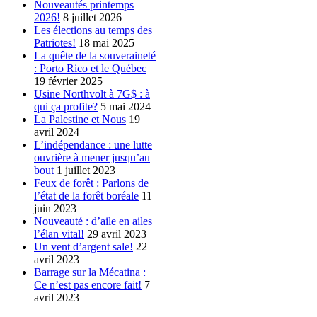
Nouveautés printemps
2026!
8 juillet 2026
Les élections au temps des
Patriotes!
18 mai 2025
La quête de la souveraineté
: Porto Rico et le Québec
19 février 2025
Usine Northvolt à 7G$ : à
qui ça profite?
5 mai 2024
La Palestine et Nous
19
avril 2024
L’indépendance : une lutte
ouvrière à mener jusqu’au
bout
1 juillet 2023
Feux de forêt : Parlons de
l’état de la forêt boréale
11
juin 2023
Nouveauté : d’aile en ailes
l’élan vital!
29 avril 2023
Un vent d’argent sale!
22
avril 2023
Barrage sur la Mécatina :
Ce n’est pas encore fait!
7
avril 2023