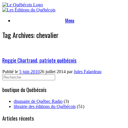
Skip
to
content
Menu
Tag Archives:
chevalier
Reggie Chartrand, patriote québécois
Publié le
5 juin 2010
26 juillet 2014
par
Jules Falardeau
Search
for:
boutique du Québécois
disquaire de Québec Radio
(3)
librairie des éditions du Québécois
(51)
Articles récents