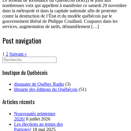
Le Réseau de Résistance du Québécois (RRQ) se joint aux
nombreuses voix qui appellent à manifester ce samedi 29 novembre
dans la métropole et dans la capitale nationale afin de protester
contre la destruction de l’État et du modèle québécois par le
gouvernement libéral de Philippe Couillard. Coupures dans les
services, augmentation de tarifs, démantèlement […]
Post navigation
1
2
Suivant »
Search
for:
boutique du Québécois
disquaire de Québec Radio
(3)
librairie des éditions du Québécois
(51)
Articles récents
Nouveautés printemps
2026!
8 juillet 2026
Les élections au temps des
Patriotes!
18 mai 2025