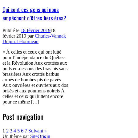
Qui sont ces gens qui nous
empêchent d’êtres fiers·ères?
Publié le
18 février 2019
18
février 2019
par
Charles-Vannak
Dupin-Létourneau
« À celles et ceux qui ont lutté
pour l’indépendance du Québec
et la Révolution Aux crottées aux
poils en-dessous des bras pis sans
brassières Aux crottés barbus
armés de bombes pis de pavés
Aux ouvrières et ouvriers aux dos
brisés et aux poumons noircis À
celles et ceux qui luttent encore
pour ce même […]
Post navigation
1
2
3
4
5
6
7
Suivant »
Un thème par
SiteOrigin