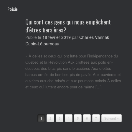
Poésie
Qui sont ces gens qui nous empêchent
d’êtres fiers·ères?
Charles-Vannak
Publié le
18 février 2019
par
Dupin-Létourneau
« À celles et ceux qui ont lutté pour l’indépendance du
Québec et la Révolution Aux crottées aux poils en-
dessous des bras pis sans brassières Aux crottés
barbus armés de bombes pis de pavés Aux ouvrières et
ouvriers aux dos brisés et aux poumons noircis À celles
et ceux qui luttent encore pour ce même […]
Post navigation
1
2
3
4
5
6
7
Suivant »