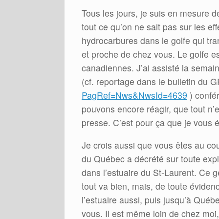
Tous les jours, je suis en mesure de
tout ce qu’on ne sait pas sur les eff
hydrocarbures dans le golfe qui tr
et proche de chez vous. Le golfe e
canadiennes. J’ai assisté la semai
(cf. reportage dans le bulletin d
PagRef=Nws&NwsId=4639
) confé
pouvons encore réagir, que tout n’e
presse. C’est pour ça que je vous é
Je crois aussi que vous êtes au c
du Québec a décrété sur toute expl
dans l’estuaire du St-Laurent. Ce 
tout va bien, mais, de toute éviden
l’estuaire aussi, puis jusqu’à Québe
vous. Il est même loin de chez moi,