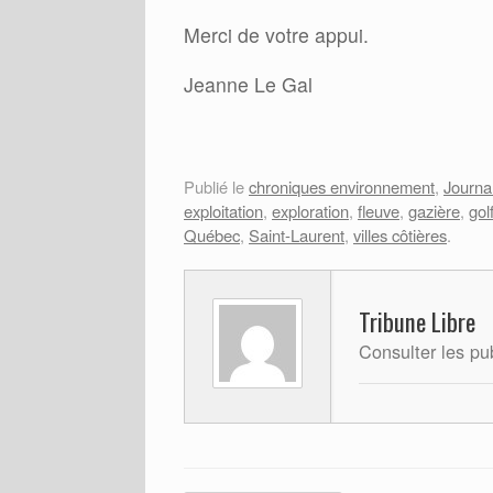
Merci de votre appui.
Jeanne Le Gal
Publié le
chroniques environnement
,
Journa
exploitation
,
exploration
,
fleuve
,
gazière
,
gol
Québec
,
Saint-Laurent
,
villes côtières
.
Tribune Libre
Consulter les pu