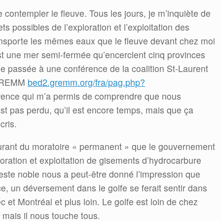
 contempler le fleuve. Tous les jours, je m’inquiète de
ets possibles de l’exploration et l’exploitation des
ansporte les mêmes eaux que le fleuve devant chez moi
st une mer semi-fermée qu’encerclent cinq provinces
ne passée à une conférence de la coalition St-Laurent
u GREMM
bed2.gremm.org/fra/pag.php?
rence qui m’a permis de comprendre que nous
st pas perdu, qu’il est encore temps, mais que ça
cris.
ourant du moratoire « permanent » que le gouvernement
oration et exploitation de gisements d’hydrocarbure
geste noble nous a peut-être donné l’impression que
ce, un déversement dans le golfe se ferait sentir dans
c et Montréal et plus loin. Le golfe est loin de chez
 mais il nous touche tous.