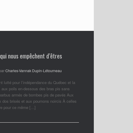
 qui nous empêchent d’êtres
par
Charles-Vannak Dupin-Létourneau
nt lutté pour l’indépendance du Québec et la
 aux poils en-dessous des bras pis sans
 barbus armés de bombes pis de pavés Aux
ux dos brisés et aux poumons noircis À celles
ore pour ce même […]