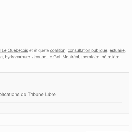
l Le Québécois
et étiqueté
coalition
,
consultation publique
,
estuaire
,
fe
,
hydrocarbure
,
Jeanne Le Gal
,
Montréal
,
moratoire
,
pétrolière
,
blications de Tribune Libre