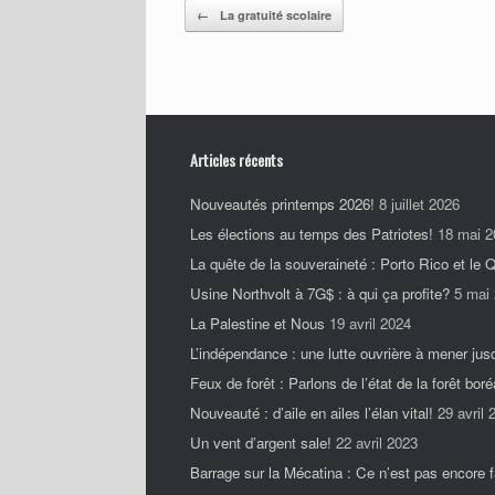
Post navigation
←
La gratuité scolaire
Articles récents
Nouveautés printemps 2026!
8 juillet 2026
Les élections au temps des Patriotes!
18 mai 2
La quête de la souveraineté : Porto Rico et le
Usine Northvolt à 7G$ : à qui ça profite?
5 mai
La Palestine et Nous
19 avril 2024
L’indépendance : une lutte ouvrière à mener jus
Feux de forêt : Parlons de l’état de la forêt boré
Nouveauté : d’aile en ailes l’élan vital!
29 avril 
Un vent d’argent sale!
22 avril 2023
Barrage sur la Mécatina : Ce n’est pas encore fa