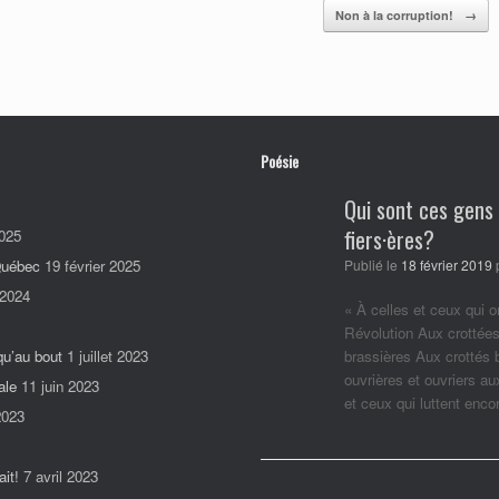
Non à la corruption!
→
Poésie
Qui sont ces gens
fiers·ères?
025
 Québec
19 février 2025
Publié le
18 février 2019
 2024
« À celles et ceux qui o
Révolution Aux crottées
qu’au bout
1 juillet 2023
brassières Aux crottés
ouvrières et ouvriers a
ale
11 juin 2023
et ceux qui luttent enc
2023
it!
7 avril 2023