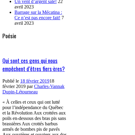
Un vent d’argent sale!
22
avril 2023
Barrage sur la Mécatina :
Ce n’est pas encore fait!
7
avril 2023
Poésie
Qui sont ces gens qui nous
empêchent d’êtres fiers·ères?
Publié le
18 février 2019
18
février 2019
par
Charles-Vannak
Dupin-Létourneau
« À celles et ceux qui ont lutté
pour l’indépendance du Québec
et la Révolution Aux crottées aux
poils en-dessous des bras pis sans
brassières Aux crottés barbus
armés de bombes pis de pavés
Aux ouvrières et ouvriers aux dos