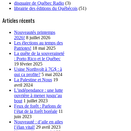
disquaire de Québec Radio
(3)
librairie des éditions du Québécois
(51)
Articles récents
Nouveautés printemps
2026!
8 juillet 2026
Les élections au temps des
Patriotes!
18 mai 2025
La quête de la souveraineté
: Porto Rico et le Québec
19 février 2025
Usine Northvolt à 7G$ : à
qui ça profite?
5 mai 2024
La Palestine et Nous
19
avril 2024
L’indépendance : une lutte
ouvrière à mener jusqu’au
bout
1 juillet 2023
Feux de forêt : Parlons de
l’état de la forêt boréale
11
juin 2023
Nouveauté : d’aile en ailes
l’élan vital!
29 avril 2023