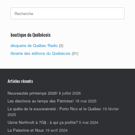
Search
for:
boutique du Québécois
disquaire de Québec Radio
(3)
librairie des éditions du Québécois
(51)
Articles récents
Nouveautés printemps 2026!
8 juillet 2026
Les élections au temps des Patriotes!
18 mai 2025
La quête de la souveraineté : Porto Rico et le Québec
19 février
2025
Usine Northvolt à 7G$ : à qui ça profite?
5 mai 2024
La Palestine et Nous
19 avril 2024