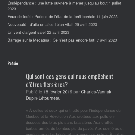
L’indépendance : une lutte ouvrière à mener jusqu’au bout
1 juillet
2023
Feux de forêt : Parlons de l’état de la forêt boréale
11 juin 2023
Nouveauté : d’aile en ailes l’élan vital!
29 avril 2023
Un vent d’argent sale!
22 avril 2023
Barrage sur la Mécatina : Ce n’est pas encore fait!
7 avril 2023
Poésie
Qui sont ces gens qui nous empêchent
d’êtres fiers·ères?
Publié le
18 février 2019
par
Charles-Vannak
Dupin-Létourneau
« À celles et ceux qui ont lutté pour l’indépendance du
Québec et la Révolution Aux crottées aux poils en-
dessous des bras pis sans brassières Aux crottés
barbus armés de bombes pis de pavés Aux ouvrières et
ouvriers aux dos brisés et aux poumons noircis À celles