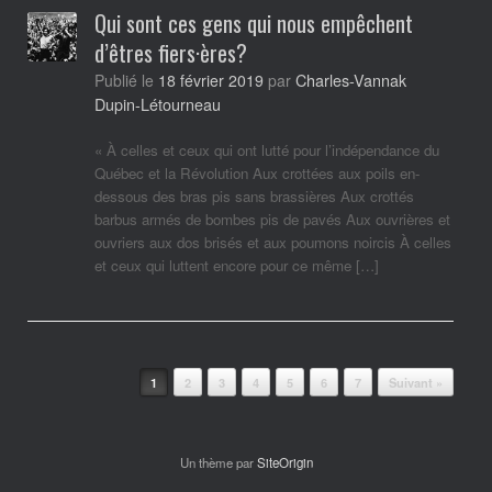
Qui sont ces gens qui nous empêchent
d’êtres fiers·ères?
Charles-Vannak
Publié le
18 février 2019
par
Dupin-Létourneau
« À celles et ceux qui ont lutté pour l’indépendance du
Québec et la Révolution Aux crottées aux poils en-
dessous des bras pis sans brassières Aux crottés
barbus armés de bombes pis de pavés Aux ouvrières et
ouvriers aux dos brisés et aux poumons noircis À celles
et ceux qui luttent encore pour ce même […]
Post navigation
1
2
3
4
5
6
7
Suivant »
Un thème par
SiteOrigin