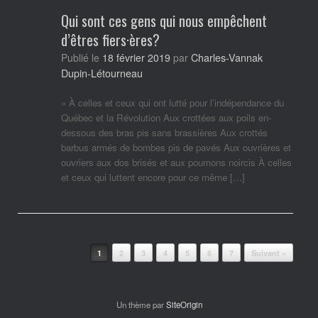
Qui sont ces gens qui nous empêchent
d’êtres fiers·ères?
Charles-Vannak
Publié le
18 février 2019
par
Dupin-Létourneau
« À celles et ceux qui ont lutté pour l’indépendance du
Québec et la Révolution Aux crottées aux poils en-
dessous des bras pis sans brassières Aux crottés
barbus armés de bombes pis de pavés Aux ouvrières et
ouvriers aux dos brisés et aux poumons noircis À celles
et ceux qui luttent encore pour ce même […]
Post navigation
1
2
3
4
5
6
7
Suivant »
Un thème par
SiteOrigin