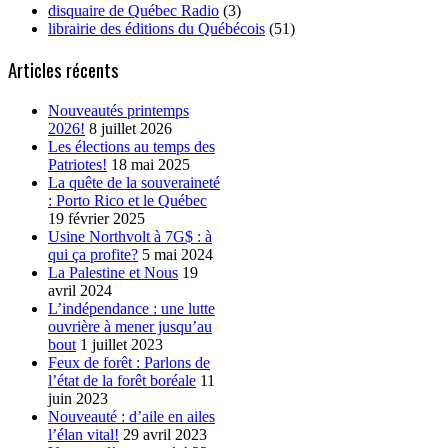
disquaire de Québec Radio
(3)
librairie des éditions du Québécois
(51)
Articles récents
Nouveautés printemps
2026!
8 juillet 2026
Les élections au temps des
Patriotes!
18 mai 2025
La quête de la souveraineté
: Porto Rico et le Québec
19 février 2025
Usine Northvolt à 7G$ : à
qui ça profite?
5 mai 2024
La Palestine et Nous
19
avril 2024
L’indépendance : une lutte
ouvrière à mener jusqu’au
bout
1 juillet 2023
Feux de forêt : Parlons de
l’état de la forêt boréale
11
juin 2023
Nouveauté : d’aile en ailes
l’élan vital!
29 avril 2023