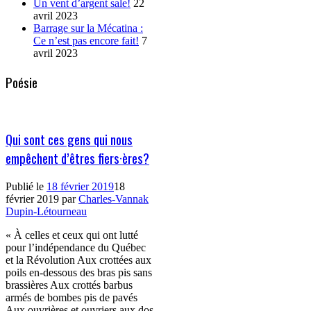
Un vent d’argent sale!
22
avril 2023
Barrage sur la Mécatina :
Ce n’est pas encore fait!
7
avril 2023
Poésie
Qui sont ces gens qui nous
empêchent d’êtres fiers·ères?
Publié le
18 février 2019
18
février 2019
par
Charles-Vannak
Dupin-Létourneau
« À celles et ceux qui ont lutté
pour l’indépendance du Québec
et la Révolution Aux crottées aux
poils en-dessous des bras pis sans
brassières Aux crottés barbus
armés de bombes pis de pavés
Aux ouvrières et ouvriers aux dos