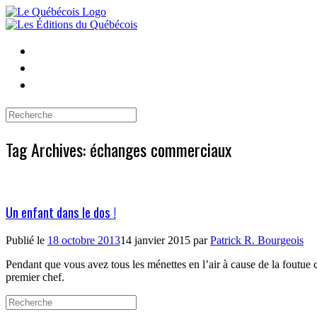
Skip
to
content
Search
for:
Tag Archives:
échanges commerciaux
Un enfant dans le dos !
Publié le
18 octobre 2013
14 janvier 2015
par
Patrick R. Bourgeois
Pendant que vous avez tous les ménettes en l’air à cause de la foutue c
premier chef.
Search
for: