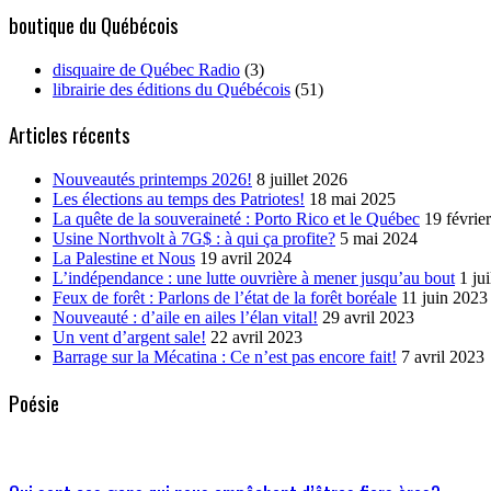
boutique du Québécois
disquaire de Québec Radio
(3)
librairie des éditions du Québécois
(51)
Articles récents
Nouveautés printemps 2026!
8 juillet 2026
Les élections au temps des Patriotes!
18 mai 2025
La quête de la souveraineté : Porto Rico et le Québec
19 févrie
Usine Northvolt à 7G$ : à qui ça profite?
5 mai 2024
La Palestine et Nous
19 avril 2024
L’indépendance : une lutte ouvrière à mener jusqu’au bout
1 ju
Feux de forêt : Parlons de l’état de la forêt boréale
11 juin 2023
Nouveauté : d’aile en ailes l’élan vital!
29 avril 2023
Un vent d’argent sale!
22 avril 2023
Barrage sur la Mécatina : Ce n’est pas encore fait!
7 avril 2023
Poésie