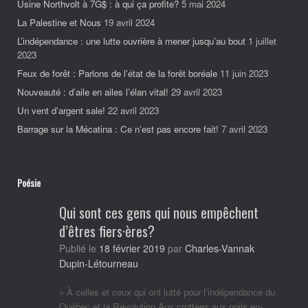
Usine Northvolt à 7G$ : à qui ça profite?
5 mai 2024
La Palestine et Nous
19 avril 2024
L’indépendance : une lutte ouvrière à mener jusqu’au bout
1 juillet
2023
Feux de forêt : Parlons de l’état de la forêt boréale
11 juin 2023
Nouveauté : d’aile en ailes l’élan vital!
29 avril 2023
Un vent d’argent sale!
22 avril 2023
Barrage sur la Mécatina : Ce n’est pas encore fait!
7 avril 2023
Poésie
Qui sont ces gens qui nous empêchent
d’êtres fiers·ères?
Charles-Vannak
Publié le
18 février 2019
par
Dupin-Létourneau
« À celles et ceux qui ont lutté pour l’indépendance du
Québec et la Révolution Aux crottées aux poils en-