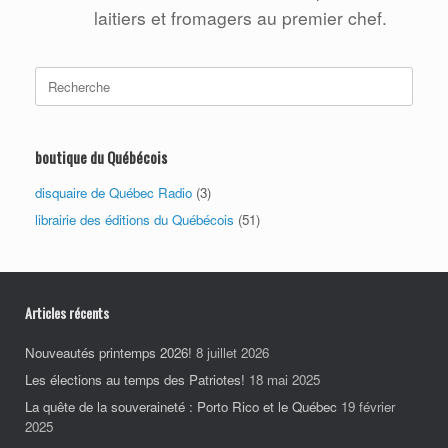
laitiers et fromagers au premier chef.
Search
for:
boutique du Québécois
disquaire de Québec Radio
(3)
librairie des éditions du Québécois
(51)
Articles récents
Nouveautés printemps 2026!
8 juillet 2026
Les élections au temps des Patriotes!
18 mai 2025
La quête de la souveraineté : Porto Rico et le Québec
19 février
2025