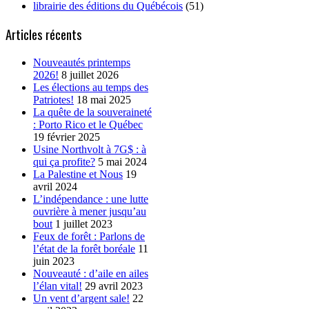
librairie des éditions du Québécois
(51)
Articles récents
Nouveautés printemps
2026!
8 juillet 2026
Les élections au temps des
Patriotes!
18 mai 2025
La quête de la souveraineté
: Porto Rico et le Québec
19 février 2025
Usine Northvolt à 7G$ : à
qui ça profite?
5 mai 2024
La Palestine et Nous
19
avril 2024
L’indépendance : une lutte
ouvrière à mener jusqu’au
bout
1 juillet 2023
Feux de forêt : Parlons de
l’état de la forêt boréale
11
juin 2023
Nouveauté : d’aile en ailes
l’élan vital!
29 avril 2023
Un vent d’argent sale!
22