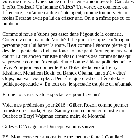
vous me direz… Une chance qu’il est en « amour avec le Canada ».
L’effet Trudeau? Un homme d’idées? Un vortex de connerie, oui.
Là encore, je n’ai rien à dire d’intelligent, comme toujours. Si au
moins Brazeau avait pu lui en crisser une. On n’a même pas eu ce
bonheur.
Comme si nous n’étions pas assez dans l’égout de la connerie,
Coderre va être maire de Montréal. Le pire, c’est que je n’imagine
personne pour lui barrer la route. Il est comme l’énorme pierre qui
dévale la pente dans Indiana Jones, on ne peut l’arrêter, mieux vaut
courir. Et cet ancien ministre libéral du temps des commandites qui
se présente comme l’exemple d’une bonne éthique politicienne! Je
rêve. Pourquoi pas donner le Prix Nobel de la paix à Henry
Kissinger, Menahem Begin ou Barack Obama, tant qu’à y être?
Oups, mauvais exemple… Peut-être que c’est cela l’ère de la «
politique-spectacle ». En tout cas, le spectacle est plate en tabarnak.
Et que nous réserve le « spectacle » pour l’avenir?
Voici mes prédictions pour 2016 : Gilbert Rozon comme premier
ministre du Canada, Sugar Sammy comme premier ministre du
Québec et Beryl Wajsman comme maire de Montréal.
Gilles « D’Artagnan » Duccepe va nous sauver…
P.S. Mon correcteur automatique me met une faute à Couillard,