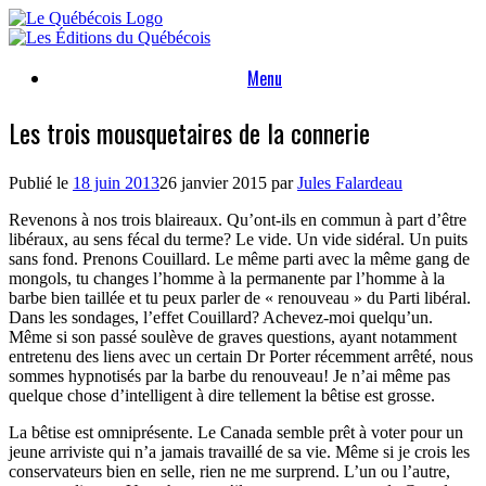
Skip
to
content
Menu
Les trois mousquetaires de la connerie
Publié le
18 juin 2013
26 janvier 2015
par
Jules Falardeau
Revenons à nos trois blaireaux. Qu’ont-ils en commun à part d’être
libéraux, au sens fécal du terme? Le vide. Un vide sidéral. Un puits
sans fond. Prenons Couillard. Le même parti avec la même gang de
mongols, tu changes l’homme à la permanente par l’homme à la
barbe bien taillée et tu peux parler de « renouveau » du Parti libéral.
Dans les sondages, l’effet Couillard? Achevez-moi quelqu’un.
Même si son passé soulève de graves questions, ayant notamment
entretenu des liens avec un certain Dr Porter récemment arrêté, nous
sommes hypnotisés par la barbe du renouveau! Je n’ai même pas
quelque chose d’intelligent à dire tellement la bêtise est grosse.
La bêtise est omniprésente. Le Canada semble prêt à voter pour un
jeune arriviste qui n’a jamais travaillé de sa vie. Même si je crois les
conservateurs bien en selle, rien ne me surprend. L’un ou l’autre,