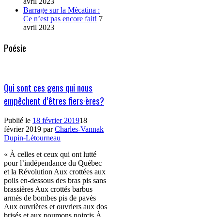
avril 2023
Barrage sur la Mécatina :
Ce n’est pas encore fait!
7
avril 2023
Poésie
Qui sont ces gens qui nous
empêchent d’êtres fiers·ères?
Publié le
18 février 2019
18
février 2019
par
Charles-Vannak
Dupin-Létourneau
« À celles et ceux qui ont lutté
pour l’indépendance du Québec
et la Révolution Aux crottées aux
poils en-dessous des bras pis sans
brassières Aux crottés barbus
armés de bombes pis de pavés
Aux ouvrières et ouvriers aux dos
brisés et aux poumons noircis À