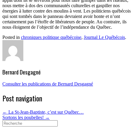
appât dont ils se serviront pour nous faire grimper dans les rideaux,
nous mettre à dos des communautés culturelles et gaspiller nos
énergies à lutter contre des moulins à vent. Les politiciens québécois
qui sont tombés dans le panneau devraient avoir honte et n’ont
certainement pas l’étoffe de libérateurs de peuple. Au contraire, ils
nous éloignent de l’objectif de l’indépendance du Québec.
Posted in
chroniques politique québécoise
,
Journal Le Québécois
.
Bernard Desgagné
Consulter les publications de Bernard Desgagné
Post navigation
←
La St-Jean-Baptiste, c’est sur Québec…
Sortons les poubelles!
→
Search
for: