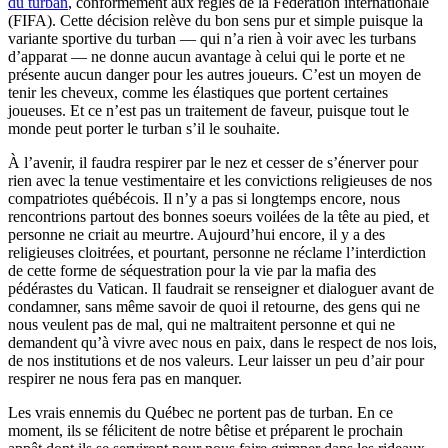
du turban
, conformément aux règles de la Fédération internationale
(FIFA). Cette décision relève du bon sens pur et simple puisque la
variante sportive du turban — qui n’a rien à voir avec les turbans
d’apparat — ne donne aucun avantage à celui qui le porte et ne
présente aucun danger pour les autres joueurs. C’est un moyen de
tenir les cheveux, comme les élastiques que portent certaines
joueuses. Et ce n’est pas un traitement de faveur, puisque tout le
monde peut porter le turban s’il le souhaite.
À l’avenir, il faudra respirer par le nez et cesser de s’énerver pour
rien avec la tenue vestimentaire et les convictions religieuses de nos
compatriotes québécois. Il n’y a pas si longtemps encore, nous
rencontrions partout des bonnes soeurs voilées de la tête au pied, et
personne ne criait au meurtre. Aujourd’hui encore, il y a des
religieuses cloitrées, et pourtant, personne ne réclame l’interdiction
de cette forme de séquestration pour la vie par la mafia des
pédérastes du Vatican. Il faudrait se renseigner et dialoguer avant de
condamner, sans même savoir de quoi il retourne, des gens qui ne
nous veulent pas de mal, qui ne maltraitent personne et qui ne
demandent qu’à vivre avec nous en paix, dans le respect de nos lois,
de nos institutions et de nos valeurs. Leur laisser un peu d’air pour
respirer ne nous fera pas en manquer.
Les vrais ennemis du Québec ne portent pas de turban. En ce
moment, ils se félicitent de notre bêtise et préparent le prochain