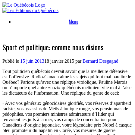
Skip
to
content
Menu
Sport et politique: comme nous disions
Publié le
15 juin 2013
18 janvier 2015
par
Bernard Desgagné
Tout politicien québécois devrait savoir que la meilleure défensive
est l’offensive. Radio-Canada aime les sujets qui font mal paraitre le
Québec? Parions qu’avec une réplique vitriolique, Pauline Marois
ou n’importe quel autre «nazi» québécois mettraient vite mal à l’aise
les dictateurs de l’information. Une réplique du genre de ceci:
«Avec vos généraux génocidaires glorifiés, vos réserves d’apartheid
raciste, vos assassins de Métis à tunique rouge, vos pensionnats de
pédophiles, vos premiers ministres admirateurs d’Hitler qui
renvoient les juifs à la mer, vos camps de concentration pour
Canadiens d’origine japonaise, votre légendaire prix Nobel à casque
bleu promoteur du napalm en Corée, vos mesures de guerre