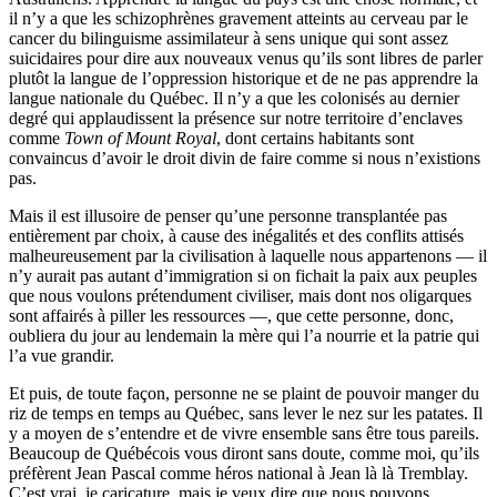
il n’y a que les schizophrènes gravement atteints au cerveau par le
cancer du bilinguisme assimilateur à sens unique qui sont assez
suicidaires pour dire aux nouveaux venus qu’ils sont libres de parler
plutôt la langue de l’oppression historique et de ne pas apprendre la
langue nationale du Québec. Il n’y a que les colonisés au dernier
degré qui applaudissent la présence sur notre territoire d’enclaves
comme
Town of Mount Royal
, dont certains habitants sont
convaincus d’avoir le droit divin de faire comme si nous n’existions
pas.
Mais il est illusoire de penser qu’une personne transplantée pas
entièrement par choix, à cause des inégalités et des conflits attisés
malheureusement par la civilisation à laquelle nous appartenons — il
n’y aurait pas autant d’immigration si on fichait la paix aux peuples
que nous voulons prétendument civiliser, mais dont nos oligarques
sont affairés à piller les ressources —, que cette personne, donc,
oubliera du jour au lendemain la mère qui l’a nourrie et la patrie qui
l’a vue grandir.
Et puis, de toute façon, personne ne se plaint de pouvoir manger du
riz de temps en temps au Québec, sans lever le nez sur les patates. Il
y a moyen de s’entendre et de vivre ensemble sans être tous pareils.
Beaucoup de Québécois vous diront sans doute, comme moi, qu’ils
préfèrent Jean Pascal comme héros national à Jean là là Tremblay.
C’est vrai, je caricature, mais je veux dire que nous pouvons