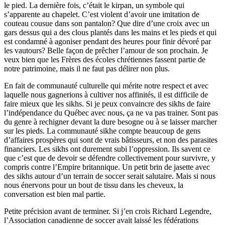
le pied. La dernière fois, c’était le kirpan, un symbole qui
s’apparente au chapelet. C’est violent d’avoir une imitation de
couteau cousue dans son pantalon? Que dire d’une croix avec un
gars dessus qui a des clous plantés dans les mains et les pieds et qui
est condamné à agoniser pendant des heures pour finir dévoré par
les vautours? Belle façon de prêcher l’amour de son prochain. Je
veux bien que les Frères des écoles chrétiennes fassent partie de
notre patrimoine, mais il ne faut pas délirer non plus.
En fait de communauté culturelle qui mérite notre respect et avec
laquelle nous gagnerions à cultiver nos affinités, il est difficile de
faire mieux que les sikhs. Si je peux convaincre des sikhs de faire
l’indépendance du Québec avec nous, ça ne va pas trainer. Sont pas
du genre à rechigner devant la dure besogne ou à se laisser marcher
sur les pieds. La communauté sikhe compte beaucoup de gens
d’affaires prospères qui sont de vrais bâtisseurs, et non des parasites
financiers. Les sikhs ont durement subi l’oppression. Ils savent ce
que c’est que de devoir se défendre collectivement pour survivre, y
compris contre l’Empire britannique. Un petit brin de jasette avec
des sikhs autour d’un terrain de soccer serait salutaire. Mais si nous
nous énervons pour un bout de tissu dans les cheveux, la
conversation est bien mal partie.
Petite précision avant de terminer. Si j’en crois Richard Legendre,
l’Association canadienne de soccer avait laissé les fédérations