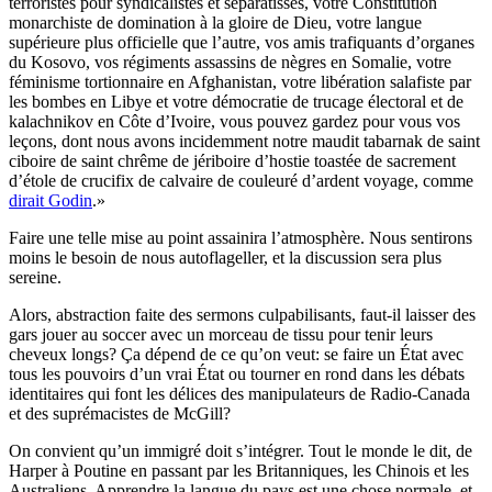
terroristes pour syndicalistes et séparatisses, votre Constitution
monarchiste de domination à la gloire de Dieu, votre langue
supérieure plus officielle que l’autre, vos amis trafiquants d’organes
du Kosovo, vos régiments assassins de nègres en Somalie, votre
féminisme tortionnaire en Afghanistan, votre libération salafiste par
les bombes en Libye et votre démocratie de trucage électoral et de
kalachnikov en Côte d’Ivoire, vous pouvez gardez pour vous vos
leçons, dont nous avons incidemment notre maudit tabarnak de saint
ciboire de saint chrême de jériboire d’hostie toastée de sacrement
d’étole de crucifix de calvaire de couleuré d’ardent voyage, comme
dirait Godin
.»
Faire une telle mise au point assainira l’atmosphère. Nous sentirons
moins le besoin de nous autoflageller, et la discussion sera plus
sereine.
Alors, abstraction faite des sermons culpabilisants, faut-il laisser des
gars jouer au soccer avec un morceau de tissu pour tenir leurs
cheveux longs? Ça dépend de ce qu’on veut: se faire un État avec
tous les pouvoirs d’un vrai État ou tourner en rond dans les débats
identitaires qui font les délices des manipulateurs de Radio-Canada
et des suprémacistes de McGill?
On convient qu’un immigré doit s’intégrer. Tout le monde le dit, de
Harper à Poutine en passant par les Britanniques, les Chinois et les
Australiens. Apprendre la langue du pays est une chose normale, et