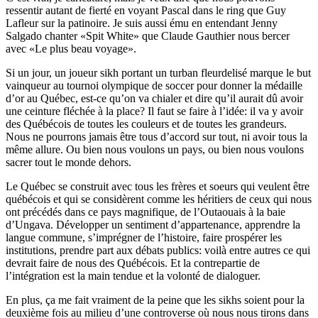
ressentir autant de fierté en voyant Pascal dans le ring que Guy
Lafleur sur la patinoire. Je suis aussi ému en entendant Jenny
Salgado chanter «Spit White» que Claude Gauthier nous bercer
avec «Le plus beau voyage».
Si un jour, un joueur sikh portant un turban fleurdelisé marque le but
vainqueur au tournoi olympique de soccer pour donner la médaille
d’or au Québec, est-ce qu’on va chialer et dire qu’il aurait dû avoir
une ceinture fléchée à la place? Il faut se faire à l’idée: il va y avoir
des Québécois de toutes les couleurs et de toutes les grandeurs.
Nous ne pourrons jamais être tous d’accord sur tout, ni avoir tous la
même allure. Ou bien nous voulons un pays, ou bien nous voulons
sacrer tout le monde dehors.
Le Québec se construit avec tous les frères et soeurs qui veulent être
québécois et qui se considèrent comme les héritiers de ceux qui nous
ont précédés dans ce pays magnifique, de l’Outaouais à la baie
d’Ungava. Développer un sentiment d’appartenance, apprendre la
langue commune, s’imprégner de l’histoire, faire prospérer les
institutions, prendre part aux débats publics: voilà entre autres ce qui
devrait faire de nous des Québécois. Et la contrepartie de
l’intégration est la main tendue et la volonté de dialoguer.
En plus, ça me fait vraiment de la peine que les sikhs soient pour la
deuxième fois au milieu d’une controverse où nous nous tirons dans