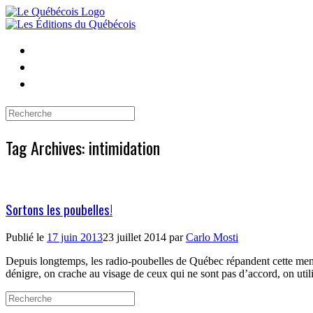
Skip
to
content
Search
for:
Tag Archives:
intimidation
Sortons les poubelles!
Publié le
17 juin 2013
23 juillet 2014
par
Carlo Mosti
Depuis longtemps, les radio-poubelles de Québec répandent cette ment
dénigre, on crache au visage de ceux qui ne sont pas d’accord, on ut
Search
for: