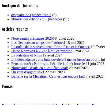
boutique du Québécois
disquaire de Québec Radio
(3)
librairie des éditions du Québécois
(51)
Articles récents
Nouveautés printemps 2026!
8 juillet 2026
Les élections au temps des Patriotes!
18 mai 2025
La quête de la souveraineté : Porto Rico et le Québec
19 févrie
Usine Northvolt à 7G$ : à qui ça profite?
5 mai 2024
La Palestine et Nous
19 avril 2024
L’indépendance : une lutte ouvrière à mener jusqu’au bout
1 ju
Feux de forêt : Parlons de l’état de la forêt boréale
11 juin 2023
Nouveauté : d’aile en ailes l’élan vital!
29 avril 2023
Un vent d’argent sale!
22 avril 2023
Barrage sur la Mécatina : Ce n’est pas encore fait!
7 avril 2023
Poésie