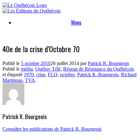
Skip
to
content
Menu
40e de la crise d’Octobre 70
Publié le
5 octobre 2010
26 juillet 2014
par
Patrick R. Bourgeois
Publié le
média
,
Québec Télé
,
Réseau de Résistance du Québécois
et étiqueté
1970
,
crise
,
FLQ
,
octobre
,
Patrick R. Bourgeois
,
Richard
Martineau
,
TVA
.
Patrick R. Bourgeois
Consulter les publications de Patrick R. Bourgeois