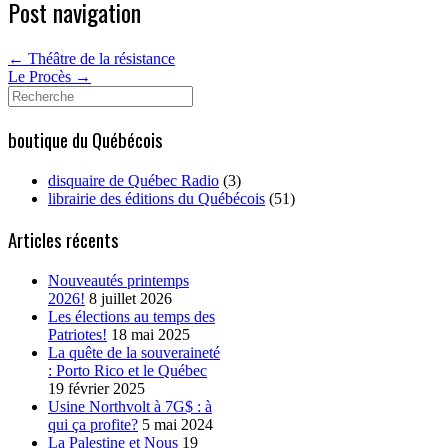
Post navigation
←
Théâtre de la résistance
Le Procès
→
Search
for:
boutique du Québécois
disquaire de Québec Radio
(3)
librairie des éditions du Québécois
(51)
Articles récents
Nouveautés printemps
2026!
8 juillet 2026
Les élections au temps des
Patriotes!
18 mai 2025
La quête de la souveraineté
: Porto Rico et le Québec
19 février 2025
Usine Northvolt à 7G$ : à
qui ça profite?
5 mai 2024
La Palestine et Nous
19