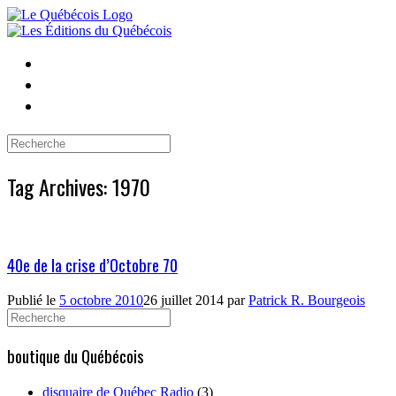
Skip
to
content
Search
for:
Tag Archives:
1970
40e de la crise d’Octobre 70
Publié le
5 octobre 2010
26 juillet 2014
par
Patrick R. Bourgeois
Search
for:
boutique du Québécois
disquaire de Québec Radio
(3)