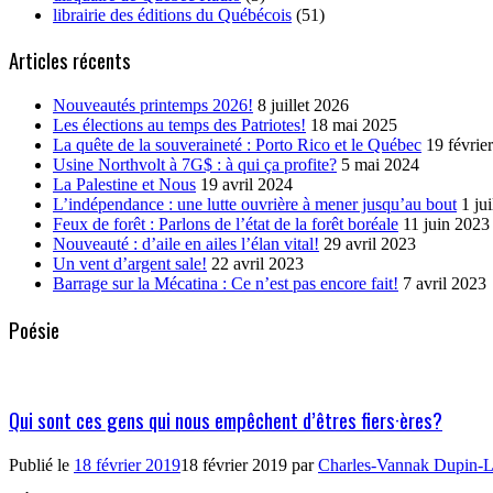
librairie des éditions du Québécois
(51)
Articles récents
Nouveautés printemps 2026!
8 juillet 2026
Les élections au temps des Patriotes!
18 mai 2025
La quête de la souveraineté : Porto Rico et le Québec
19 févrie
Usine Northvolt à 7G$ : à qui ça profite?
5 mai 2024
La Palestine et Nous
19 avril 2024
L’indépendance : une lutte ouvrière à mener jusqu’au bout
1 ju
Feux de forêt : Parlons de l’état de la forêt boréale
11 juin 2023
Nouveauté : d’aile en ailes l’élan vital!
29 avril 2023
Un vent d’argent sale!
22 avril 2023
Barrage sur la Mécatina : Ce n’est pas encore fait!
7 avril 2023
Poésie
Qui sont ces gens qui nous empêchent d’êtres fiers·ères?
Publié le
18 février 2019
18 février 2019
par
Charles-Vannak Dupin-L