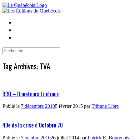
Skip
to
content
Search
for:
Tag Archives:
TVA
RRQ – Donateurs Libéraux
Publié le
7 décembre 2010
5 février 2015
par
Tribune Libre
40e de la crise d’Octobre 70
Publié le
5 octobre 2010
26 juillet 2014
par
Patrick R. Bourgeois