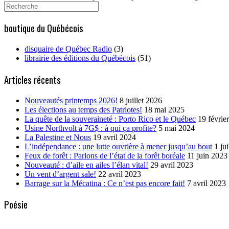
Search
for:
boutique du Québécois
disquaire de Québec Radio
(3)
librairie des éditions du Québécois
(51)
Articles récents
Nouveautés printemps 2026!
8 juillet 2026
Les élections au temps des Patriotes!
18 mai 2025
La quête de la souveraineté : Porto Rico et le Québec
19 févrie
Usine Northvolt à 7G$ : à qui ça profite?
5 mai 2024
La Palestine et Nous
19 avril 2024
L’indépendance : une lutte ouvrière à mener jusqu’au bout
1 ju
Feux de forêt : Parlons de l’état de la forêt boréale
11 juin 2023
Nouveauté : d’aile en ailes l’élan vital!
29 avril 2023
Un vent d’argent sale!
22 avril 2023
Barrage sur la Mécatina : Ce n’est pas encore fait!
7 avril 2023
Poésie