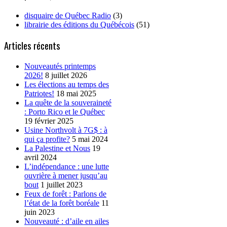
disquaire de Québec Radio
(3)
librairie des éditions du Québécois
(51)
Articles récents
Nouveautés printemps
2026!
8 juillet 2026
Les élections au temps des
Patriotes!
18 mai 2025
La quête de la souveraineté
: Porto Rico et le Québec
19 février 2025
Usine Northvolt à 7G$ : à
qui ça profite?
5 mai 2024
La Palestine et Nous
19
avril 2024
L’indépendance : une lutte
ouvrière à mener jusqu’au
bout
1 juillet 2023
Feux de forêt : Parlons de
l’état de la forêt boréale
11
juin 2023
Nouveauté : d’aile en ailes