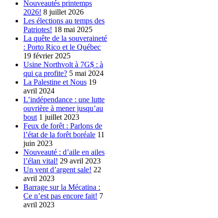
Nouveautés printemps
2026!
8 juillet 2026
Les élections au temps des
Patriotes!
18 mai 2025
La quête de la souveraineté
: Porto Rico et le Québec
19 février 2025
Usine Northvolt à 7G$ : à
qui ça profite?
5 mai 2024
La Palestine et Nous
19
avril 2024
L’indépendance : une lutte
ouvrière à mener jusqu’au
bout
1 juillet 2023
Feux de forêt : Parlons de
l’état de la forêt boréale
11
juin 2023
Nouveauté : d’aile en ailes
l’élan vital!
29 avril 2023
Un vent d’argent sale!
22
avril 2023
Barrage sur la Mécatina :
Ce n’est pas encore fait!
7
avril 2023