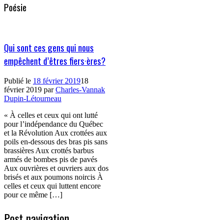
Poésie
Qui sont ces gens qui nous
empêchent d’êtres fiers·ères?
Publié le
18 février 2019
18
février 2019
par
Charles-Vannak
Dupin-Létourneau
« À celles et ceux qui ont lutté
pour l’indépendance du Québec
et la Révolution Aux crottées aux
poils en-dessous des bras pis sans
brassières Aux crottés barbus
armés de bombes pis de pavés
Aux ouvrières et ouvriers aux dos
brisés et aux poumons noircis À
celles et ceux qui luttent encore
pour ce même […]
Post navigation