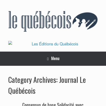
Skip
to
content
Menu
Journal Le
Category Archives:
Québécois
Consensus de base Solidarité avec