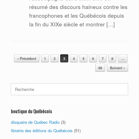
résumé des discours haineux contre les
francophones et les Québécois depuis
la fin du XIXe siècle et montrer […]
Post navigation
« Précédent
1
2
3
4
5
6
7
8
…
68
Suivant »
Search
for:
boutique du Québécois
disquaire de Québec Radio
(3)
librairie des éditions du Québécois
(51)