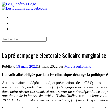
Skip
to
content
Search
for:
La pré-campagne électorale Solidaire marginalise l
Publié le
18 mars 2022
18 mars 2022
par
Marc Bonhomme
La radicalité obligée par la crise climatique dérange la politique é
À une semaine du dépôt du budget pré-élections de la CAQ dans une co
pour solidarité pendant six mois […] s’engager à ne pas mettre un seu
dans notre réseau [de santé] et nous sevrer de notre dépendance au p
annulation de la hausse de tarifs d’Hydro-Québec
» et la «
hausse du
2022, […] un moratoire sur les rénovictions, […] taxer la spéculatio