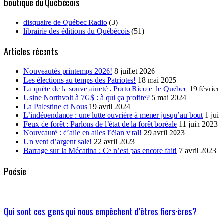
boutique du Québécois
disquaire de Québec Radio
(3)
librairie des éditions du Québécois
(51)
Articles récents
Nouveautés printemps 2026!
8 juillet 2026
Les élections au temps des Patriotes!
18 mai 2025
La quête de la souveraineté : Porto Rico et le Québec
19 févrie
Usine Northvolt à 7G$ : à qui ça profite?
5 mai 2024
La Palestine et Nous
19 avril 2024
L’indépendance : une lutte ouvrière à mener jusqu’au bout
1 ju
Feux de forêt : Parlons de l’état de la forêt boréale
11 juin 2023
Nouveauté : d’aile en ailes l’élan vital!
29 avril 2023
Un vent d’argent sale!
22 avril 2023
Barrage sur la Mécatina : Ce n’est pas encore fait!
7 avril 2023
Poésie
Qui sont ces gens qui nous empêchent d’êtres fiers·ères?