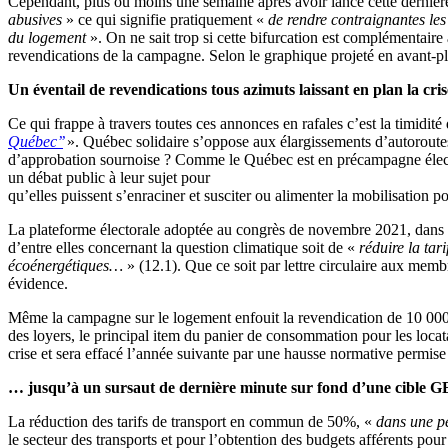
Cependant, plus ou moins une semaine après avoir lancé cette dernière
abusives
» ce qui signifie pratiquement «
de rendre contraignantes le
du logement
». On ne sait trop si cette bifurcation est complémentai
revendications de la campagne. Selon le graphique projeté en avant-p
Un éventail de revendications tous azimuts laissant en plan la cr
Ce qui frappe à travers toutes ces annonces en rafales c’est la timidité 
Québec’’
». Québec solidaire s’oppose aux élargissements d’autoroutes
d’approbation sournoise ? Comme le Québec est en précampagne élector
un débat public à leur sujet pour
qu’elles puissent s’enraciner et susciter ou alimenter la mobilisation po
La plateforme électorale adoptée au congrès de novembre 2021, dans l
d’entre elles concernant la question climatique soit de «
réduire la tar
écoénergétiques…
» (12.1). Que ce soit par lettre circulaire aux mem
évidence.
Même la campagne sur le logement enfouit la revendication de 10 000 l
des loyers, le principal item du panier de consommation pour les locat
crise et sera effacé l’année suivante par une hausse normative permise
… jusqu’à un sursaut de dernière minute sur fond d’une cible G
La réduction des tarifs de transport en commun de 50%, «
dans une pe
le secteur des transports et pour l’obtention des budgets afférents pou