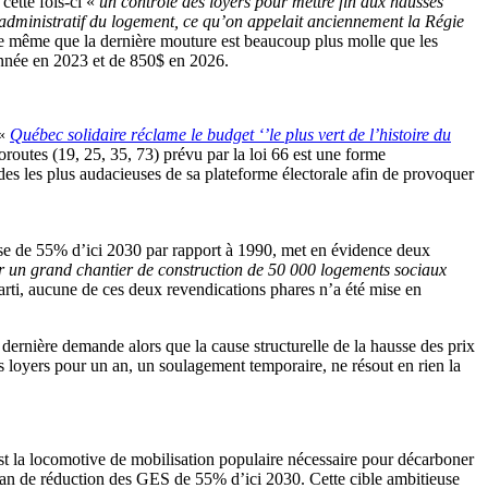
cette fois-ci «
un contrôle des loyers pour mettre fin aux hausses
dministratif du logement, ce qu’on appelait anciennement la Régie
 de même que la dernière mouture est beaucoup plus molle que les
année en 2023 et de 850$ en 2026.
«
Québec solidaire réclame le budget ‘’le plus vert de l’histoire du
routes (19, 25, 35, 73) prévu par la loi 66 est une forme
s les plus audacieuses de sa plateforme électorale afin de provoquer
use de 55% d’ici 2030 par rapport à 1990, met en évidence deux
 un grand chantier de construction de 50 000 logements sociaux
arti, aucune de ces deux revendications phares n’a été mise en
dernière demande alors que la cause structurelle de la hausse des prix
s loyers pour un an, un soulagement temporaire, ne résout en rien la
st la locomotive de mobilisation populaire nécessaire pour décarboner
t plan de réduction des GES de 55% d’ici 2030. Cette cible ambitieuse