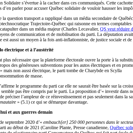
n Solidaire s’évertue à la cacher dans ces communiqués. Cette cachotte
 d’en parler pour accuser Québec solidaire de vouloir hausser les impôts 
e la question transport a rappliqué dans un média secondaire de Québéco
cotechnocratique Trajectoire-Québec qui raisonne en termes comptables e
le catapulter dans un média majeur (Charles Lecavalier,
QS veut réduire de
yens de communication et de mobilisation du parti. La députation avait pe
e est aussi un moyen à la fois anti-inflationniste, de justice sociale et d
 électrique et à l’austérité
plus nécessaire que la plateforme électorale ouvre la porte à la substitu
propos des généreuses subventions pour les autos électriques et en pro
» mais non aussi électrique, le parti tombe de Charybde en Scylla
 consommation de masse.
ffirme le programme du parti car elle ne saurait être basée sur la crois
semble pas être compris par le parti. La proposition d’« investir dans n
de préciser l’ampleur de ce réinvestissement et pas seulement dans la sa
unautaire
» (5.1) ce qui se démarque davantage.
’hui et aux guerres demain
l de septembre 2020 d’«
embauch[er] 250 000 personnes dans le secteur
parti au début de 2021 (Caroline Plante, Presse canadienne,
Québec solid
nte du réactionnaire parti Conservateur du Québec qui fait part égale 