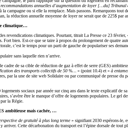
 campagne, le parti rapplique sur la question du logement en réclamant 
s recommandations annuelles d’augmentation de loyer […du] Tribunal a
re à la campagne ou si elle la remplace. Mais passons. Remarquons tout
lan, la réduction annuelle moyenne de loyer ne serait que de 225$ par 
ise climatique…
des revendications climatiques. Pourtant, titrait La Presse ce 23 février, 
. Fort bien. Est-ce que se taire à propos du prolongement de quatre auto
ale, c’est le temps pour un parti de gauche de populariser ses demande
pulaire sans laquelle rien n’arrive.
e cadre de sa cible de réduction de gaz à effet de serre (GES) ambitie
ification des transports collectifs de 50 %…
» (point 10.4) et «
à entamer
bres, par la une de site web Solidaire ou par communiqué de presse du p
ogements sociaux par année sur cinq ans dans le texte explicatif de sa 
aires, s’avère être le manque d’offre de logements populaires. Le gel de
 par la Régie.
ES ambitieuse mais cachée, …
rspective de gratuité à plus long terme
» signifiant 2030 espérons-le, e
r y arriver. Cette décarbonation du transport est l’épine dorsale de tou