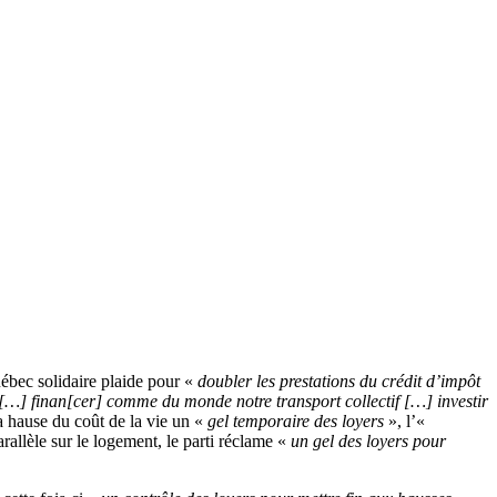
ébec solidaire plaide pour «
doubler les prestations du crédit d’impôt
. […] finan[cer] comme du monde notre transport collectif […] investir
la hause du coût de la vie un «
gel temporaire des loyers
», l’«
llèle sur le logement, le parti réclame «
un gel des loyers pour