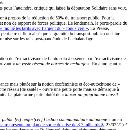
rie
pour l’atteindre, critique qui laisse la députation Solidaire sans voix.
r à propos de la réduction de 50% du transport public. Pour la
t non de rapport de forces politique. Le lendemain, la porte-parole du
 moitié les tarifs avec l’argent du « fonds vert »
, La Presse,
ut-être enfin réalisé que la gratuité du transport public constitue
e remise sur les rails post-pandémie de l’achalandage.
tion de l’extractivisme de l’auto solo à essence par l’extractivisme de
mouvant «
un vaste réseau de bornes de recharge
». En annonçant «
sance mais plutôt sur la notion écoféministe et éco-autochtone de «
otre réseau [de santé] » ouvre une petite porte mais se démarque à
nté. La plateforme parle plutôt de «
lancer un programme massif
 public [et] renfor[cer] l’action communautaire autonome
» ou au
aire présente un plan de sortie de crise de 8,7 milliards $
, 23/02/21) ?
dans les sondages avec Québec solidaire ont clairement démontré