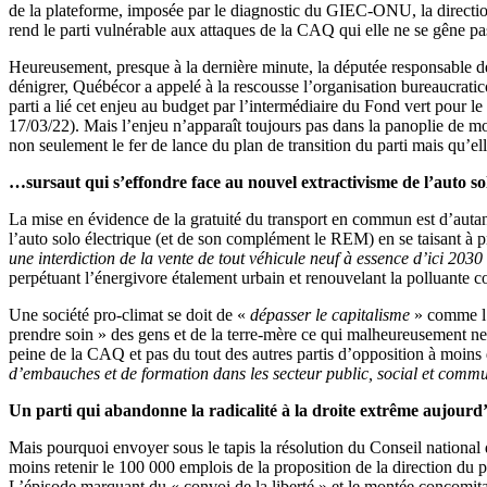
de la plateforme, imposée par le diagnostic du GIEC-ONU, la directio
rend le parti vulnérable aux attaques de la CAQ qui elle ne se gêne pas
Heureusement, presque à la dernière minute, la députée responsable d
dénigrer, Québécor a appelé à la rescousse l’organisation bureaucrati
parti a lié cet enjeu au budget par l’intermédiaire du Fond vert pour 
17/03/22). Mais l’enjeu n’apparaît toujours pas dans la panoplie de mo
non seulement le fer de lance du plan de transition du parti mais qu’ell
…sursaut qui s’effondre face au nouvel extractivisme de l’auto solo
La mise en évidence de la gratuité du transport en commun est d’autant 
l’auto solo électrique (et de son complément le REM) en se taisant à 
une interdiction de la vente de tout véhicule neuf à essence d’ici 2030
perpétuant l’énergivore étalement urbain et renouvelant la polluante
Une société pro-climat se doit de «
dépasser le capitalisme
» comme l’a
prendre soin » des gens et de la terre-mère ce qui malheureusement ne 
peine de la CAQ et pas du tout des autres partis d’opposition à moins 
d’embauches et de formation dans les secteur public, social et comm
Un parti qui abandonne la radicalité à la droite extrême aujourd
Mais pourquoi envoyer sous le tapis la résolution du Conseil nationa
moins retenir le 100 000 emplois de la proposition de la direction du 
L’épisode marquant du « convoi de la liberté » et le montée concomita