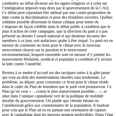
combative au débat diviseur sur les signes religieux et à celui sur
l’immigration imposés tous deux par le gouvernement de la CAQ.
Ce débat peut cependant être atténué par une contre-proposition de
lutte contre la discrimination et pour des frontières ouvertes. Québec
solidaire possède désormais la masse critique pour tenter de
s’imposer de façon crédible dans le débat public à condition que le
plan d’action de cette campagne, que la direction du parti n’a pas
présenté au dernier Conseil national et qui demeure inconnu des
membres à ce jour, soit audacieux quitte à être risqué. Le parti est en
mesure de construire un front pour le climat avec le nouveau
mouvement citoyen sur la question et le mouvement
environnemental, lesquels ensemble sont en mesure d’y joindre les
mouvements féministe, syndical et populaire à condition d’y inclure
la lutte contre l’austérité.
Restera à se mettre d’accord sur des tactiques osées à la gilet jaune
qui vont au-delà des manifestations rituelles sans lendemain. Le
problème, au départ, pour construire ce front pour le climat réside
dans le cadre du Plan de transition que le parti veut promouvoir. Ce
Plan qu’on veut « …connu le plus massivement possible… », se
situe dans l’optique capitalisme vert de la politique de mobilité
durable du gouvernement. On plaide que chemin faisant on
l’améliorerait grâce aux commentaires de la population. Il faudrait
pour cela que le Plan ait eu en partant une orientation de rupture
avec le capitalisme dont les moyens seraient perfectibles. Dans l’état