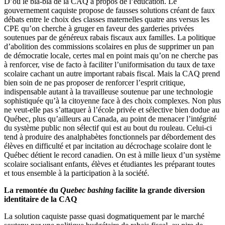
D’où le bla-bla de la CAQ à propos de l’éducation. Le
gouvernement caquiste propose de fausses solutions créant de faux
débats entre le choix des classes maternelles quatre ans versus les
CPE qu’on cherche à gruger en faveur des garderies privées
soutenues par de généreux rabais fiscaux aux familles. La politique
d’abolition des commissions scolaires en plus de supprimer un pan
de démocratie locale, certes mal en point mais qu’on ne cherche pas
à renforcer, vise de facto à faciliter l’uniformisation du taux de taxe
scolaire cachant un autre important rabais fiscal. Mais la CAQ prend
bien soin de ne pas proposer de renforcer l’esprit critique,
indispensable autant à la travailleuse soutenue par une technologie
sophistiquée qu’à la citoyenne face à des choix complexes. Non plus
ne veut-elle pas s’attaquer à l’école privée et sélective bien dodue au
Québec, plus qu’ailleurs au Canada, au point de menacer l’intégrité
du système public non sélectif qui est au bout du rouleau. Celui-ci
tend à produire des analphabètes fonctionnels par débordement des
élèves en difficulté et par incitation au décrochage scolaire dont le
Québec détient le record canadien. On est à mille lieux d’un système
scolaire socialisant enfants, élèves et étudiantes les préparant toutes
et tous ensemble à la participation à la société.
La remontée du
Quebec bashing
facilite la grande diversion
identitaire de la CAQ
La solution caquiste passe quasi dogmatiquement par le marché