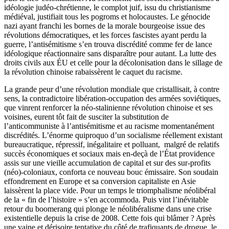
idéologie judéo-chrétienne, le complot juif, issu du christianisme
médiéval, justifiait tous les pogroms et holocaustes. Le génocide
nazi ayant franchi les bornes de la morale bourgeoise issue des
révolutions démocratiques, et les forces fascistes ayant perdu la
guerre, l’antisémitisme s’en trouva discrédité comme fer de lance
idéologique réactionnaire sans disparaître pour autant. La lutte des
droits civils aux ÉU et celle pour la décolonisation dans le sillage de
la révolution chinoise rabaissèrent le caquet du racisme.
La grande peur d’une révolution mondiale que cristallisait, à contre
sens, la contradictoire libération-occupation des armées soviétiques,
que vinrent renforcer la néo-stalinienne révolution chinoise et ses
voisines, eurent tôt fait de susciter la substitution de
l’anticommuniste à l’antisémitisme et au racisme momentanément
discrédités. L’énorme quiproquo d’un socialisme réellement existant
bureaucratique, répressif, inégalitaire et polluant, malgré de relatifs
succès économiques et sociaux mais en-deçà de l’État providence
assis sur une vieille accumulation de capital et sur des sur-profits
(néo)-coloniaux, conforta ce nouveau bouc émissaire. Son soudain
effondrement en Europe et sa conversion capitaliste en Asie
laissèrent la place vide. Pour un temps le triomphalisme néolibéral
de la « fin de l’histoire » s’en accommoda. Puis vint l’inévitable
retour du boomerang qui plonge le néolibéralisme dans une crise
existentielle depuis la crise de 2008. Cette fois qui blâmer ? Après
une vaine et dérisoire tentative du côté de trafiquants de drogue, le