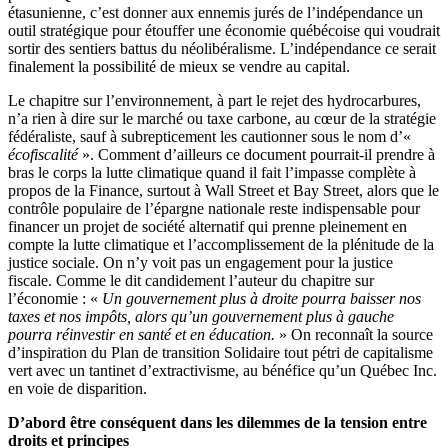
étasunienne, c’est donner aux ennemis jurés de l’indépendance un
outil stratégique pour étouffer une économie québécoise qui voudrait
sortir des sentiers battus du néolibéralisme. L’indépendance ce serait
finalement la possibilité de mieux se vendre au capital.
Le chapitre sur l’environnement, à part le rejet des hydrocarbures,
n’a rien à dire sur le marché ou taxe carbone, au cœur de la stratégie
fédéraliste, sauf à subrepticement les cautionner sous le nom d’«
écofiscalité
». Comment d’ailleurs ce document pourrait-il prendre à
bras le corps la lutte climatique quand il fait l’impasse complète à
propos de la Finance, surtout à Wall Street et Bay Street, alors que le
contrôle populaire de l’épargne nationale reste indispensable pour
financer un projet de société alternatif qui prenne pleinement en
compte la lutte climatique et l’accomplissement de la plénitude de la
justice sociale. On n’y voit pas un engagement pour la justice
fiscale. Comme le dit candidement l’auteur du chapitre sur
l’économie : «
Un gouvernement plus à droite pourra baisser nos
taxes et nos impôts, alors qu’un gouvernement plus à gauche
pourra réinvestir en santé et en éducation.
» On reconnaît la source
d’inspiration du Plan de transition Solidaire tout pétri de capitalisme
vert avec un tantinet d’extractivisme, au bénéfice qu’un Québec Inc.
en voie de disparition.
D’abord être conséquent dans les dilemmes de la tension entre
droits et principes