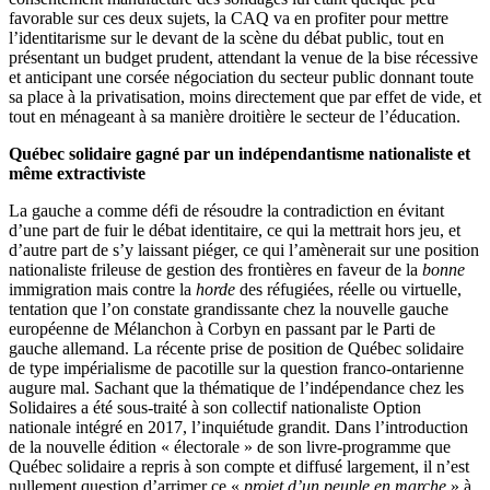
favorable sur ces deux sujets, la CAQ va en profiter pour mettre
l’identitarisme sur le devant de la scène du débat public, tout en
présentant un budget prudent, attendant la venue de la bise récessive
et anticipant une corsée négociation du secteur public donnant toute
sa place à la privatisation, moins directement que par effet de vide, et
tout en ménageant à sa manière droitière le secteur de l’éducation.
Québec solidaire gagné par un indépendantisme nationaliste et
même extractiviste
La gauche a comme défi de résoudre la contradiction en évitant
d’une part de fuir le débat identitaire, ce qui la mettrait hors jeu, et
d’autre part de s’y laissant piéger, ce qui l’amènerait sur une position
nationaliste frileuse de gestion des frontières en faveur de la
bonne
immigration mais contre la
horde
des réfugiées, réelle ou virtuelle,
tentation que l’on constate grandissante chez la nouvelle gauche
européenne de Mélanchon à Corbyn en passant par le Parti de
gauche allemand. La récente prise de position de Québec solidaire
de type impérialisme de pacotille sur la question franco-ontarienne
augure mal. Sachant que la thématique de l’indépendance chez les
Solidaires a été sous-traité à son collectif nationaliste Option
nationale intégré en 2017, l’inquiétude grandit. Dans l’introduction
de la nouvelle édition « électorale » de son livre-programme que
Québec solidaire a repris à son compte et diffusé largement, il n’est
nullement question d’arrimer ce «
projet d’un peuple en marche
» à