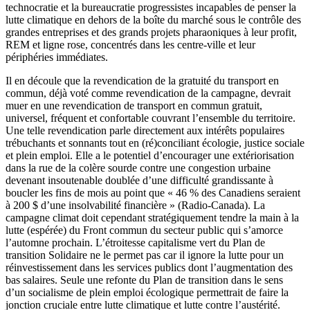
technocratie et la bureaucratie progressistes incapables de penser la
lutte climatique en dehors de la boîte du marché sous le contrôle des
grandes entreprises et des grands projets pharaoniques à leur profit,
REM et ligne rose, concentrés dans les centre-ville et leur
périphéries immédiates.
Il en découle que la revendication de la gratuité du transport en
commun, déjà voté comme revendication de la campagne, devrait
muer en une revendication de transport en commun gratuit,
universel, fréquent et confortable couvrant l’ensemble du territoire.
Une telle revendication parle directement aux intérêts populaires
trébuchants et sonnants tout en (ré)conciliant écologie, justice sociale
et plein emploi. Elle a le potentiel d’encourager une extériorisation
dans la rue de la colère sourde contre une congestion urbaine
devenant insoutenable doublée d’une difficulté grandissante à
boucler les fins de mois au point que « 46 % des Canadiens seraient
à 200 $ d’une insolvabilité financière » (Radio-Canada). La
campagne climat doit cependant stratégiquement tendre la main à la
lutte (espérée) du Front commun du secteur public qui s’amorce
l’automne prochain. L’étroitesse capitalisme vert du Plan de
transition Solidaire ne le permet pas car il ignore la lutte pour un
réinvestissement dans les services publics dont l’augmentation des
bas salaires. Seule une refonte du Plan de transition dans le sens
d’un socialisme de plein emploi écologique permettrait de faire la
jonction cruciale entre lutte climatique et lutte contre l’austérité.