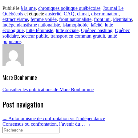
Publié le
à la une
,
chroniques politique québécoise
,
Journal Le
Québécois
et étiqueté
austérité
,
CAQ
,
climat
,
discrimination
,
extractivisme
,
femme voilée
,
front nationaliste
,
front uni
,
identitaire
,
indépendanstisme nationaliste
,
islamophobie
,
laïcité
,
lutte
écologique
,
lutte féministe
,
lutte sociale
,
Québec bashing
,
Québec
solidaire
,
secteur public
,
transport en commun gratuit
,
unité
populaire
.
Marc Bonhomme
Consulter les publications de Marc Bonhomme
Post navigation
←
Autonomisme de confrontation vs l’indépendance
Consensus ou confrontation, l’avenir du…
→
Search
for: