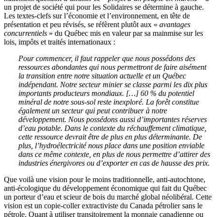
un projet de société qui pour les Solidaires se détermine à gauche.
Les textes-clefs sur l’économie et l’environnement, en tête de
présentation et peu révisés, se réfèrent plutôt aux «
avantages
concurrentiels
» du Québec mis en valeur par sa mainmise sur les
lois, impôts et traités internationaux :
Pour commencer, il faut rappeler que nous possédons des
ressources abondantes qui nous permettront de faire aisément
la transition entre notre situation actuelle et un Québec
indépendant. Notre secteur minier se classe parmi les dix plus
importants producteurs mondiaux. […] 60 % du potentiel
minéral de notre sous-sol reste inexploré. La forêt constitue
également un secteur qui peut contribuer à notre
développement. Nous possédons aussi d’importantes réserves
d’eau potable. Dans le contexte du réchauffement climatique,
cette ressource devrait être de plus en plus déterminante. De
plus, l’hydroélectricité nous place dans une position enviable
dans ce même contexte, en plus de nous permettre d’attirer des
industries énergivores ou d’exporter en cas de hausse des prix.
Que voilà une vision pour le moins traditionnelle, anti-autochtone,
anti-écologique du développement économique qui fait du Québec
un porteur d’eau et scieur de bois du marché global néolibéral. Cette
vision est un copie-coller extractiviste du Canada pétrolier sans le
pétrole. Quant à utiliser transitoirement la monnaie canadienne ou