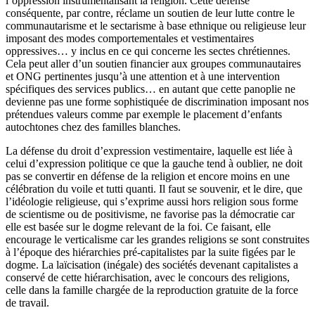
l’oppression instrumentalisant la religion. Cette défense
conséquente, par contre, réclame un soutien de leur lutte contre le
communautarisme et le sectarisme à base ethnique ou religieuse leur
imposant des modes comportementales et vestimentaires
oppressives… y inclus en ce qui concerne les sectes chrétiennes.
Cela peut aller d’un soutien financier aux groupes communautaires
et ONG pertinentes jusqu’à une attention et à une intervention
spécifiques des services publics… en autant que cette panoplie ne
devienne pas une forme sophistiquée de discrimination imposant nos
prétendues valeurs comme par exemple le placement d’enfants
autochtones chez des familles blanches.
La défense du droit d’expression vestimentaire, laquelle est liée à
celui d’expression politique ce que la gauche tend à oublier, ne doit
pas se convertir en défense de la religion et encore moins en une
célébration du voile et tutti quanti. Il faut se souvenir, et le dire, que
l’idéologie religieuse, qui s’exprime aussi hors religion sous forme
de scientisme ou de positivisme, ne favorise pas la démocratie car
elle est basée sur le dogme relevant de la foi. Ce faisant, elle
encourage le verticalisme car les grandes religions se sont construites
à l’époque des hiérarchies pré-capitalistes par la suite figées par le
dogme. La laïcisation (inégale) des sociétés devenant capitalistes a
conservé de cette hiérarchisation, avec le concours des religions,
celle dans la famille chargée de la reproduction gratuite de la force
de travail.