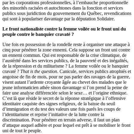
par les corporations professionnelles, à l’embauche proportionnelle
des minorités racisées et autochtones dans la fonction et services
publics sous juridiction du gouvernement du Québec, revendications
qui sont à populariser davantage par la députation Solidaire.
Le front nationaliste contre la femme voilée ou le front uni du
peuple contre le banquier cravaté ?
Une fois en possession de la rondelle reste à organiser une attaque à
cinq pour pénétrer la zone ennemi. Cela suppose un front uni contre
un ennemi commun. Qui est responsable de la crise climatique, de
l’austérité dans les services publics, de la pauvreté et des inégalités,
de la répression et du militarisme ? La femme voilée ou le banquier
cravaté ?
That is the question
. Canicule, services publics atrophiés et
angoisse de fin de mois, pour ne pas parler des ravages de la guerre,
visent autant l’ardente croyante âgée au chevet des malades que le
jeune informaticien athée sinon davantage si l’on prend la peine de
faire une analyse différenciée selon le sexe… et l’origine ethnique.
C’est là que réside le secret de la réponse stratégique à l’offensive
identitaire caquiste des signes religieux, de la baisse du seuil
d’immigration et du test des valeurs une fois parés les coups de
l’identitarisme et reprise l’initiative de la lutte contre la
discrimination. Pour pénétrer en terrain adverse, il faut un plan
d’attaque auquel adhère et pour lequel est prêt à se mobiliser le front
uni de tout le peuple.