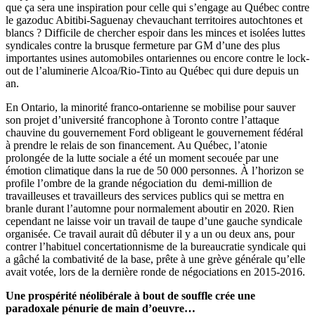
que ça sera une inspiration pour celle qui s’engage au Québec contre
le gazoduc Abitibi-Saguenay chevauchant territoires autochtones et
blancs ? Difficile de chercher espoir dans les minces et isolées luttes
syndicales contre la brusque fermeture par GM d’une des plus
importantes usines automobiles ontariennes ou encore contre le lock-
out de l’aluminerie Alcoa/Rio-Tinto au Québec qui dure depuis un
an.
En Ontario, la minorité franco-ontarienne se mobilise pour sauver
son projet d’université francophone à Toronto contre l’attaque
chauvine du gouvernement Ford obligeant le gouvernement fédéral
à prendre le relais de son financement. Au Québec, l’atonie
prolongée de la lutte sociale a été un moment secouée par une
émotion climatique dans la rue de 50 000 personnes. À l’horizon se
profile l’ombre de la grande négociation du demi-million de
travailleuses et travailleurs des services publics qui se mettra en
branle durant l’automne pour normalement aboutir en 2020. Rien
cependant ne laisse voir un travail de taupe d’une gauche syndicale
organisée. Ce travail aurait dû débuter il y a un ou deux ans, pour
contrer l’habituel concertationnisme de la bureaucratie syndicale qui
a gâché la combativité de la base, prête à une grève générale qu’elle
avait votée, lors de la dernière ronde de négociations en 2015-2016.
Une prospérité néolibérale à bout de souffle crée une
paradoxale pénurie de main d’oeuvre…