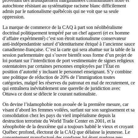
provenant des artistiquement marginalisées communautés noire et
autochtone résistant au systématique racisme blanc difficilement
admis par le nationalisme québécois qui ne voit que sa seule
oppression.
La marque de commerce de la CAQ à part son néolibéralisme
doctrinal politiquement tempéré par un chef aguerri (et ex homme
d’affaire expérimenté) c’est son étroit nationalisme conservateur
anti-indépendantiste saturé d’identitarisme étriqué à l’ancienne sauce
canadienne-française. C’est la carte qui sera abattue sur la table de la
session parlementaire qui s’ouvre bientôt sous forme d’un projet de
loi portant sur l’interdiction de port vestimentaire de signes religieux
ostentatoires par certaines personnes employées par l’État en
position d’autorité y incluant le personnel enseignant. S’y combine
une politique de réduction de 20% de l’immigration toutes
catégories, malgré les réserves du patronat en mal de recrutement, ce
qui entraînera inévitablement une querelle de juridiction avec
Ottawa ce dont se délecte le courant nationaliste.
On devine l’islamophobie non avouée de la première mesure, car
visant d’abord les femmes voilées, surfant sur son surgissement et sa
consolidation chez les pays du vieil impérialisme depuis la
destruction terroriste du World Trade Center en 2001, et la
xénophobie de la deuxième qui a toujours habité le vieux et croyant
Québec profond, électorat de la CAQ que délaisse la jeunesse. Le
consentement manufacturé des sondages lui étant quelque peu