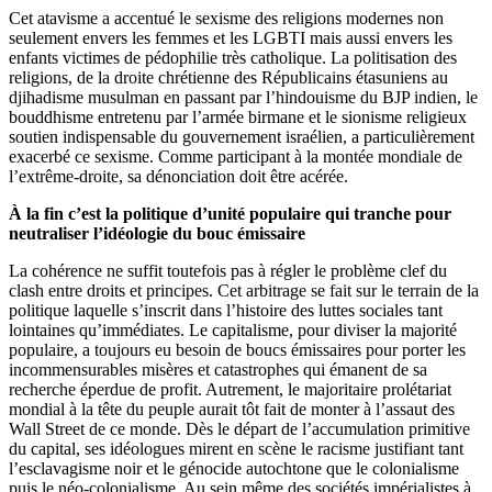
Cet atavisme a accentué le sexisme des religions modernes non
seulement envers les femmes et les LGBTI mais aussi envers les
enfants victimes de pédophilie très catholique. La politisation des
religions, de la droite chrétienne des Républicains étasuniens au
djihadisme musulman en passant par l’hindouisme du BJP indien, le
bouddhisme entretenu par l’armée birmane et le sionisme religieux
soutien indispensable du gouvernement israélien, a particulièrement
exacerbé ce sexisme. Comme participant à la montée mondiale de
l’extrême-droite, sa dénonciation doit être acérée.
À la fin c’est la politique d’unité populaire qui tranche pour
neutraliser l’idéologie du bouc émissaire
La cohérence ne suffit toutefois pas à régler le problème clef du
clash entre droits et principes. Cet arbitrage se fait sur le terrain de la
politique laquelle s’inscrit dans l’histoire des luttes sociales tant
lointaines qu’immédiates. Le capitalisme, pour diviser la majorité
populaire, a toujours eu besoin de boucs émissaires pour porter les
incommensurables misères et catastrophes qui émanent de sa
recherche éperdue de profit. Autrement, le majoritaire prolétariat
mondial à la tête du peuple aurait tôt fait de monter à l’assaut des
Wall Street de ce monde. Dès le départ de l’accumulation primitive
du capital, ses idéologues mirent en scène le racisme justifiant tant
l’esclavagisme noir et le génocide autochtone que le colonialisme
puis le néo-colonialisme. Au sein même des sociétés impérialistes à