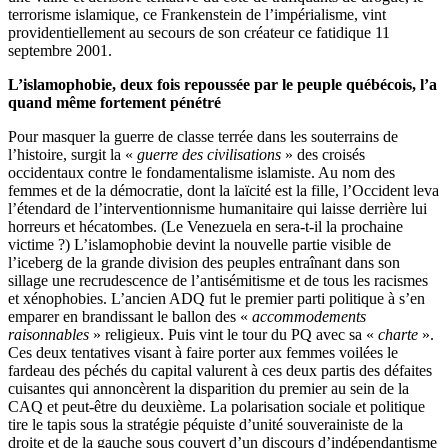
terrorisme islamique, ce Frankenstein de l’impérialisme, vint
providentiellement au secours de son créateur ce fatidique 11
septembre 2001.
L’islamophobie, deux fois repoussée par le peuple québécois, l’a
quand même fortement pénétré
Pour masquer la guerre de classe terrée dans les souterrains de
l’histoire, surgit la «
guerre des civilisations
» des croisés
occidentaux contre le fondamentalisme islamiste. Au nom des
femmes et de la démocratie, dont la laïcité est la fille, l’Occident leva
l’étendard de l’interventionnisme humanitaire qui laisse derrière lui
horreurs et hécatombes. (Le Venezuela en sera-t-il la prochaine
victime ?) L’islamophobie devint la nouvelle partie visible de
l’iceberg de la grande division des peuples entraînant dans son
sillage une recrudescence de l’antisémitisme et de tous les racismes
et xénophobies. L’ancien ADQ fut le premier parti politique à s’en
emparer en brandissant le ballon des «
accommodements
raisonnables
» religieux. Puis vint le tour du PQ avec sa «
charte
».
Ces deux tentatives visant à faire porter aux femmes voilées le
fardeau des péchés du capital valurent à ces deux partis des défaites
cuisantes qui annoncèrent la disparition du premier au sein de la
CAQ et peut-être du deuxième. La polarisation sociale et politique
tire le tapis sous la stratégie péquiste d’unité souverainiste de la
droite et de la gauche sous couvert d’un discours d’indépendantisme