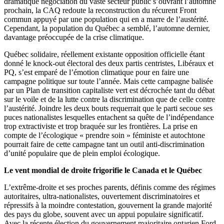
dramatique négociation du vaste secteur public s’ouvrant l’automne
prochain, la CAQ redoute la reconstruction du récurent Front
commun appuyé par une population qui en a marre de l’austérité.
Cependant, la population du Québec a semblé, l’automne dernier,
davantage préoccupée de la crise climatique.
Québec solidaire, réellement existante opposition officielle étant
donné le knock-out électoral des deux partis centristes, Libéraux et
PQ, s’est emparé de l’émotion climatique pour en faire une
campagne politique sur toute l’année. Mais cette campagne balisée
par un Plan de transition capitaliste vert est décrochée tant du débat
sur le voile et de la lutte contre la discrimination que de celle contre
l’austérité. Joindre les deux bouts requerrait que le parti secoue ses
puces nationalistes lesquelles entachent sa quête de l’indépendance
trop extractiviste et trop braquée sur les frontières. La prise en
compte de l’écologique « prendre soin » féministe et autochtone
pourrait faire de cette campagne tant un outil anti-discrimination
d’unité populaire que de plein emploi écologique.
Le vent mondial de droite frigorifie le Canada et le Québec
L’extrême-droite et ses proches parents, définis comme des régimes
autoritaires, ultra-nationalistes, ouvertement discriminatoires et
répressifs à la moindre contestation, gouvernent la grande majorité
des pays du globe, souvent avec un appui populaire significatif.
Avec la récente élection du gouvernement majoritaire ontarien Ford,