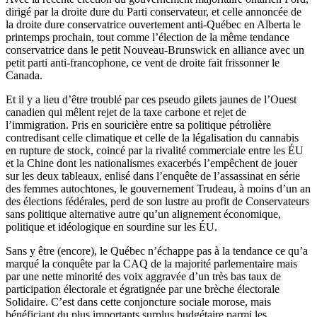
dirigé par la droite dure du Parti conservateur, et celle annoncée de
la droite dure conservatrice ouvertement anti-Québec en Alberta le
printemps prochain, tout comme l’élection de la même tendance
conservatrice dans le petit Nouveau-Brunswick en alliance avec un
petit parti anti-francophone, ce vent de droite fait frissonner le
Canada.
Et il y a lieu d’être troublé par ces pseudo gilets jaunes de l’Ouest
canadien qui mêlent rejet de la taxe carbone et rejet de
l’immigration. Pris en souricière entre sa politique pétrolière
contredisant celle climatique et celle de la légalisation du cannabis
en rupture de stock, coincé par la rivalité commerciale entre les ÉU
et la Chine dont les nationalismes exacerbés l’empêchent de jouer
sur les deux tableaux, enlisé dans l’enquête de l’assassinat en série
des femmes autochtones, le gouvernement Trudeau, à moins d’un an
des élections fédérales, perd de son lustre au profit de Conservateurs
sans politique alternative autre qu’un alignement économique,
politique et idéologique en sourdine sur les ÉU.
Sans y être (encore), le Québec n’échappe pas à la tendance ce qu’a
marqué la conquête par la CAQ de la majorité parlementaire mais
par une nette minorité des voix aggravée d’un très bas taux de
participation électorale et égratignée par une brèche électorale
Solidaire. C’est dans cette conjoncture sociale morose, mais
bénéficiant du plus importants surplus budgétaire parmi les