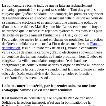
La conjoncture récente indique que la lutte au réchauffement
climatique pourrait être ce grand rassembleur. Tant des groupes
citoyens que Québec solidaire l’ont compris, les premiers organisant
des manifestations et le second en mettant cette question au cœur de
sa campagne électorale et en annonçant une campagne politique
d’un an sur ce thème. Mais il y a un hic. Le rassemblement citoyen
ne propose que le nécessaire rejet des hydrocarbures mais sans plan
de sortie du pétrole laissant l’initiative à la CAQ ce qui est
l’équivalent de mettre le renard en charge du poulailler. La direction
de Québec solidaire a concocté à l’insu de ses membres un
Plan dit
de transition
, issu d’un
think tank
lié au PQ, visant le capitalisme
vert à coups de marché carbone ; d’auto électriques subventionnées
au bénéfice des transnationales de l’auto produisant hors Québec et
élargissant la ville-tentaculaire congestionnée de banlieues
énergivores ; de coûteux trains aériens et orgie de métros au profit de
« l’industrie de la corruption » abandonnant la trame urbaine à l’auto
solo ; de récolte extractiviste de résidus agricoles et forestiers
accélérant l’épuisement des sols.
La lutte contre l’austérité, par le prendre soin, est une lutte
écologique comme elle est une lutte féministe
Il est troublant de constater que le noyau du Plan de transition
Solidaire, la section transport, n’est que la bonification de la