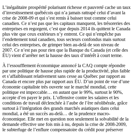
L’inégalitaire prospérité polarisant richesse et pauvreté cache un taux
d’investissement québécois qui n’a jamais rattrapé celui d’avant la
crise de 2008-09 et qui s’est remis à baisser tout comme celui
canadien. Ce n’est pas que les capitaux manquent, les trésoreries des
entreprises en regorgent, c’est que depuis 2014 ils quittent le Canada
plus vite que ceux extérieurs n’y entrent. Ce qui n’empêche pas
l’endettement total canadien, tous secteurs confondus mais surtout
celui des entreprises, de grimper bien au-delà de son niveau de
2007. Ce n’est pas pour rien que la Banque du Canada (et celle des
ÉU) vient d’arrêter net la hausse des taux d’intérêt à court terme.
À l’essoufflement économique annoncé la CAQ compte répondre
par une politique de hausse plus rapide de la productivité, plus faible
et s’affaiblissant relativement sans cesse au Québec par rapport au
Canada et encore plus par rapport aux ÉU. D’un point de vue d’une
économie capitaliste très ouverte sur le marché mondial, cette
politique est impeccable… en autant que le 99%, surtout le 90%,
accepte d’en payer le prix. L’offensive contre les salaires et les
conditions de travail déclenchée à l’aube de l’ère néolibérale, grâce
surtout à l’intégration des grands marchés asiatiques dans celui
mondial, a été un succès au-delà… de la prudence macro-
économique. Elle met en question non seulement la solvabilité de la
demande effective une fois mis à nu, depuis la crise de 2008-2009,
le subterfuge de l’enflure compensatoire du crédit pour préserver