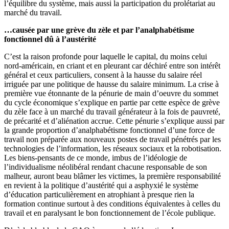
l’équilibre du système, mais aussi la participation du prolétariat au
marché du travail.
…causée par une grève du zèle et par l’analphabétisme
fonctionnel dû à l’austérité
C’est la raison profonde pour laquelle le capital, du moins celui
nord-américain, en criant et en pleurant car déchiré entre son intérêt
général et ceux particuliers, consent à la hausse du salaire réel
irriguée par une politique de hausse du salaire minimum. La crise à
première vue étonnante de la pénurie de main d’oeuvre du sommet
du cycle économique s’explique en partie par cette espèce de grève
du zèle face à un marché du travail générateur à la fois de pauvreté,
de précarité et d’aliénation accrue. Cette pénurie s’explique aussi par
la grande proportion d’analphabétisme fonctionnel d’une force de
travail non préparée aux nouveaux postes de travail pénétrés par les
technologies de l’information, les réseaux sociaux et la robotisation.
Les biens-pensants de ce monde, imbus de l’idéologie de
l’individualisme néolibéral rendant chacune responsable de son
malheur, auront beau blâmer les victimes, la première responsabilité
en revient à la politique d’austérité qui a asphyxié le système
d’éducation particulièrement en atrophiant à presque rien la
formation continue surtout à des conditions équivalentes à celles du
travail et en paralysant le bon fonctionnement de l’école publique.