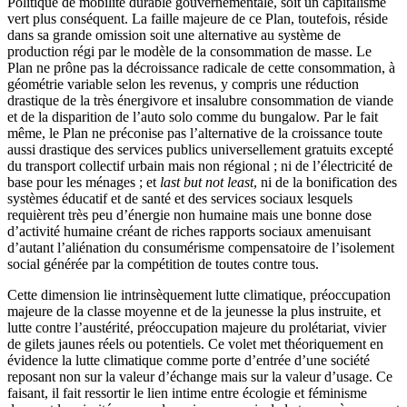
Politique de mobilité durable gouvernementale, soit un capitalisme
vert plus conséquent. La faille majeure de ce Plan, toutefois, réside
dans sa grande omission soit une alternative au système de
production régi par le modèle de la consommation de masse. Le
Plan ne prône pas la décroissance radicale de cette consommation, à
géométrie variable selon les revenus, y compris une réduction
drastique de la très énergivore et insalubre consommation de viande
et de la disparition de l’auto solo comme du bungalow. Par le fait
même, le Plan ne préconise pas l’alternative de la croissance toute
aussi drastique des services publics universellement gratuits excepté
du transport collectif urbain mais non régional ; ni de l’électricité de
base pour les ménages ; et
last but not least
, ni de la bonification des
systèmes éducatif et de santé et des services sociaux lesquels
requièrent très peu d’énergie non humaine mais une bonne dose
d’activité humaine créant de riches rapports sociaux amenuisant
d’autant l’aliénation du consumérisme compensatoire de l’isolement
social générée par la compétition de toutes contre tous.
Cette dimension lie intrinsèquement lutte climatique, préoccupation
majeure de la classe moyenne et de la jeunesse la plus instruite, et
lutte contre l’austérité, préoccupation majeure du prolétariat, vivier
de gilets jaunes réels ou potentiels. Ce volet met théoriquement en
évidence la lutte climatique comme porte d’entrée d’une société
reposant non sur la valeur d’échange mais sur la valeur d’usage. Ce
faisant, il fait ressortir le lien intime entre écologie et féminisme