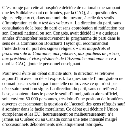
C’est rongé par cette atmosphère délétère de nationalisme rampant
que les Solidaires sont confrontés, par la CAQ, à la question des
signes religieux et, dans une moindre mesure, à celle des seuils
d’immigration et du «
test des valeurs
». La direction du parti, sans
consultation de la base du parti et sans approbation ni ratification par
son Conseil national ou son Congrès, avait décidé il y a quelques
années d’interpréter restrictivement le programme du parti dans le
sens de la Commission Bouchard-Taylor qui recommandait
l’interdiction du port des signes religieux «
aux magistrats et
procureurs de la Couronne, aux policiers, aux gardiens de prison,
aux président et vice-présidents de l’Assemblée nationale
» ce à
quoi la CAQ ajoute le personnel enseignant.
Pour avoir évité un débat difficile alors, la direction se retrouve
aujourd’hui avec un débat explosif. La question de l’immigration ne
connaît pas au sein du parti une telle controverse ce qui n’est pas
nécessairement bon signe. La direction du parti, sans en référer à la
base, a soutenu dans le passé le seuil d’immigration alors officiel,
soit environ 50 000 personnes, très loin d’une position de frontières
ouvertes et escamotant la question de l’accueil des gens réfugiés sauf
à sombrer dans le facile moralisme. Ce débat qui déchire l’Union
européenne et les ÉU, heureusement ou malheureusement, n’a
jamais au Québec ou au Canada connu une telle intensité malgré
d’occasionnels débordements médiatiquement fabriqués.