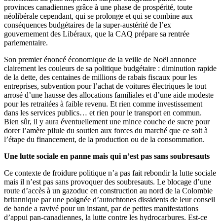
provinces canadiennes grâce à une phase de prospérité, toute
néolibérale cependant, qui se prolonge et qui se combine aux
conséquences budgétaires de la super-austérité de l’ex
gouvernement des Libéraux, que la CAQ prépare sa rentrée
parlementaire.
Son premier énoncé économique de la veille de Noël annonce
clairement les couleurs de sa politique budgétaire : diminution rapide
de la dette, des centaines de millions de rabais fiscaux pour les
entreprises, subvention pour l’achat de voitures électriques le tout
arrosé d’une hausse des allocations familiales et d’une aide modeste
pour les retraitées à faible revenu. Et rien comme investissement
dans les services publics… et rien pour le transport en commun.
Bien sûr, il y aura éventuellement une mince couche de sucre pour
dorer l’amère pilule du soutien aux forces du marché que ce soit à
l’étape du financement, de la production ou de la consommation.
Une lutte sociale en panne mais qui n’est pas sans soubresauts
Ce contexte de froidure politique n’a pas fait rebondir la lutte sociale
mais il n’est pas sans provoquer des soubresauts. Le blocage d’une
route d’accès à un gazoduc en construction au nord de la Colombie
britannique par une poignée d’autochtones dissidents de leur conseil
de bande a ravivé pour un instant, par de petites manifestations
d’appui pan-canadiennes, la lutte contre les hydrocarbures. Est-ce