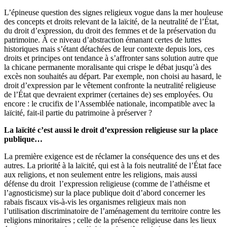
L’épineuse question des signes religieux vogue dans la mer houleuse
des concepts et droits relevant de la laïcité, de la neutralité de l’État,
du droit d’expression, du droit des femmes et de la préservation du
patrimoine. À ce niveau d’abstraction émanant certes de luttes
historiques mais s’étant détachées de leur contexte depuis lors, ces
droits et principes ont tendance à s’affronter sans solution autre que
la chicane permanente moralisante qui crispe le débat jusqu’à des
excès non souhaités au départ. Par exemple, non choisi au hasard, le
droit d’expression par le vêtement confronte la neutralité religieuse
de l’État que devraient exprimer (certaines de) ses employées. Ou
encore : le crucifix de l’Assemblée nationale, incompatible avec la
laïcité, fait-il partie du patrimoine à préserver ?
La laïcité c’est aussi le droit d’expression religieuse sur la place
publique…
La première exigence est de réclamer la conséquence des uns et des
autres. La priorité à la laïcité, qui est à la fois neutralité de l’État face
aux religions, et non seulement entre les religions, mais aussi
défense du droit l’expression religieuse (comme de l’athéisme et
l’agnosticisme) sur la place publique doit d’abord concerner les
rabais fiscaux vis-à-vis les organismes religieux mais non
l’utilisation discriminatoire de l’aménagement du territoire contre les
religions minoritaires ; celle de la présence religieuse dans les lieux