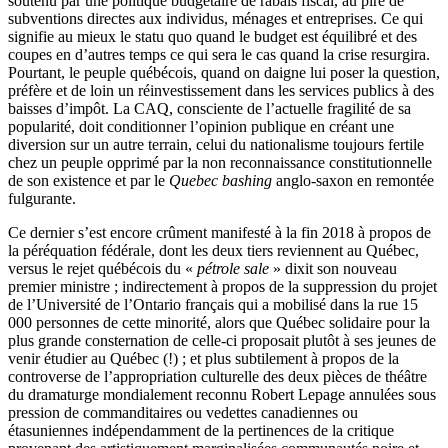
soutenu par une politique budgétaire de rabais fiscal, au pire de
subventions directes aux individus, ménages et entreprises. Ce qui
signifie au mieux le statu quo quand le budget est équilibré et des
coupes en d’autres temps ce qui sera le cas quand la crise resurgira.
Pourtant, le peuple québécois, quand on daigne lui poser la question,
préfère et de loin un réinvestissement dans les services publics à des
baisses d’impôt. La CAQ, consciente de l’actuelle fragilité de sa
popularité, doit conditionner l’opinion publique en créant une
diversion sur un autre terrain, celui du nationalisme toujours fertile
chez un peuple opprimé par la non reconnaissance constitutionnelle
de son existence et par le
Quebec bashing
anglo-saxon en remontée
fulgurante.
Ce dernier s’est encore crûment manifesté à la fin 2018 à propos de
la péréquation fédérale, dont les deux tiers reviennent au Québec,
versus le rejet québécois du «
pétrole sale
» dixit son nouveau
premier ministre ; indirectement à propos de la suppression du projet
de l’Université de l’Ontario français qui a mobilisé dans la rue 15
000 personnes de cette minorité, alors que Québec solidaire pour la
plus grande consternation de celle-ci proposait plutôt à ses jeunes de
venir étudier au Québec (!) ; et plus subtilement à propos de la
controverse de l’appropriation culturelle des deux pièces de théâtre
du dramaturge mondialement reconnu Robert Lepage annulées sous
pression de commanditaires ou vedettes canadiennes ou
étasuniennes indépendamment de la pertinences de la critique