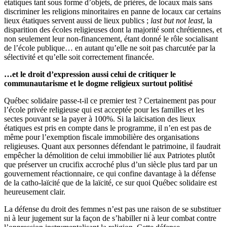
étatiques tant sous forme d’objets, de prières, de locaux mais sans
discriminer les religions minoritaires en panne de locaux car certains
lieux étatiques servent aussi de lieux publics ;
last but not least
, la
disparition des écoles religieuses dont la majorité sont chrétiennes, et
non seulement leur non-financement, étant donné le rôle socialisant
de l’école publique… en autant qu’elle ne soit pas charcutée par la
sélectivité et qu’elle soit correctement financée.
…et le droit d’expression aussi celui de critiquer le
communautarisme et le dogme religieux surtout politisé
Québec solidaire passe-t-il ce premier test ? Certainement pas pour
l’école privée religieuse qui est acceptée pour les familles et les
sectes pouvant se la payer à 100%. Si la laïcisation des lieux
étatiques est pris en compte dans le programme, il n’en est pas de
même pour l’exemption fiscale immobilière des organisations
religieuses. Quant aux personnes défendant le patrimoine, il faudrait
empêcher la démolition de celui immobilier lié aux Patriotes plutôt
que préserver un crucifix accroché plus d’un siècle plus tard par un
gouvernement réactionnaire, ce qui confine davantage à la défense
de la catho-laïcité que de la laïcité, ce sur quoi Québec solidaire est
heureusement clair.
La défense du droit des femmes n’est pas une raison de se substituer
ni à leur jugement sur la façon de s’habiller ni à leur combat contre