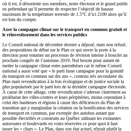
où il est, il désoriente nos membres, notre électorat et le grand public
en prétendant qu’il permette de respecter l’objectif de hausse
maximum de la température terrestre de 1.5°C d’ici 2100 alors qu’il
est loin du compte.
Axer la campagne climat sur le transport en commun gratuit et
le réinvestissement dans les services publics
Le Conseil national de décembre dernier a déposé, mais non refusé,
des propositions de débat sur le Plan ce qui ouvre la porte à la
direction pour entamer un processus de révision interne à boucler au
prochain congrès de l’automne 2019. Nul besoin pour autant de
mettre la campagne climat entre parenthèses car le même Conseil
national a aussi voté que « le parti fasse campagne pour la gratuité
du transport en commun sur dix ans », contenu très secondaire du
Plan mais revendication à la fois écologique et de justice sociale la
plus popularisée par le parti lors de la dernière campagne électorale.
À cause de cette alliage, cette revendication s’adresse clairement au
prolétariat des villes-centres et leurs périphéries, moins cependant à
celui des banlieues et régions à cause des déficiences du Plan de
transition qui y marginalise la création ou la bonification des services
de transport en commun, par exemple des autobus autant que
possible électrifiés et construits au Québec utilisant les existantes
autoroutes et boulevards en voies réservées ce pour quoi il faut
tasser les « chars ». Le Plan, dans son état actuel, réjouit plutôt la