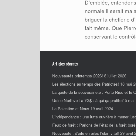
D’emblée, entendons-
normale il serait mal
briguer la chefferie d
fait même. Que Pierre
conservant le contrô
Articles récents
Nouveautés printemps 2026!
8 juillet 2026
Les élections au temps des Patriotes!
18 mai 2
La quête de la souveraineté : Porto Rico et le
Usine Northvolt à 7G$ : à qui ça profite?
5 mai
La Palestine et Nous
19 avril 2024
L’indépendance : une lutte ouvrière à mener jus
Feux de forêt : Parlons de l’état de la forêt boré
Nouveauté : d’aile en ailes l’élan vital!
29 avril 