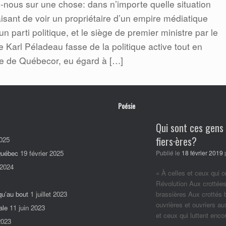
nous sur une chose: dans n’importe quelle situation
aisant de voir un propriétaire d’un empire médiatique
’un parti politique, et le siège de premier ministre par le
 Karl Péladeau fasse de la politique active tout en
le de Québecor, eu égard à […]
Poésie
Qui sont ces gens
fiers·ères?
025
 Québec
19 février 2025
Publié le
18 février 2019
 2024
« À celles et ceux qui o
Révolution Aux crottées
qu’au bout
1 juillet 2023
brassières Aux crottés
ouvrières et ouvriers a
ale
11 juin 2023
et ceux qui luttent enc
2023