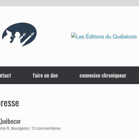
ntact
faire un don
connexion chroniqueur
presse
 Québecor
rick R. Bourgeois
|
13 commentaires