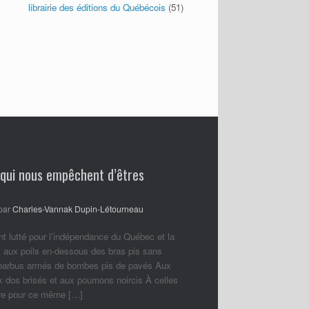
librairie des éditions du Québécois
(51)
 qui nous empêchent d’êtres
par
Charles-Vannak Dupin-Létourneau
nt lutté pour l’indépendance du Québec et la
 aux poils en-dessous des bras pis sans
 barbus armés de bombes pis de pavés Aux
ux dos brisés et aux poumons noircis À celles
ore pour ce même […]