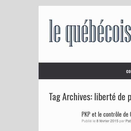
Skip
to
content
co
liberté de 
Tag Archives:
PKP et le contrôle de
Publié le
8 février 2015
par
Pat