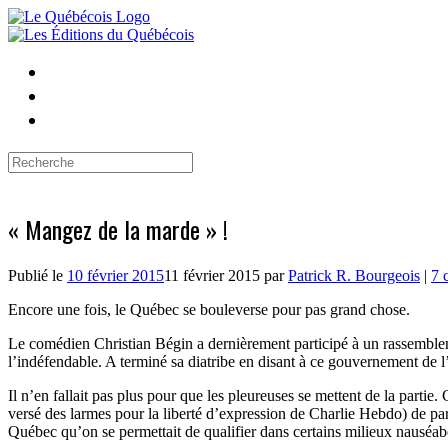
Skip
to
content
Search
for:
« Mangez de la marde » !
Publié le
10 février 2015
11 février 2015
par
Patrick R. Bourgeois
|
7 
Encore une fois, le Québec se bouleverse pour pas grand chose.
Le comédien Christian Bégin a dernièrement participé à un rassemblem
l’indéfendable. A terminé sa diatribe en disant à ce gouvernement de l’
Il n’en fallait pas plus pour que les pleureuses se mettent de la partie
versé des larmes pour la liberté d’expression de Charlie Hebdo) de p
Québec qu’on se permettait de qualifier dans certains milieux nauséab