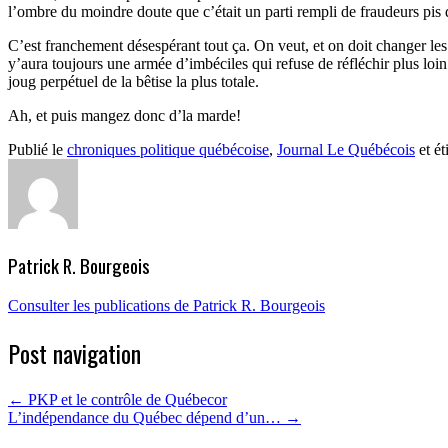
l’ombre du moindre doute que c’était un parti rempli de fraudeurs pis d
C’est franchement désespérant tout ça. On veut, et on doit changer les 
y’aura toujours une armée d’imbéciles qui refuse de réfléchir plus loi
joug perpétuel de la bêtise la plus totale.
Ah, et puis mangez donc d’la marde!
Publié le
chroniques politique québécoise
,
Journal Le Québécois
et ét
Patrick R. Bourgeois
Consulter les publications de Patrick R. Bourgeois
Post navigation
←
PKP et le contrôle de Québecor
L’indépendance du Québec dépend d’un…
→