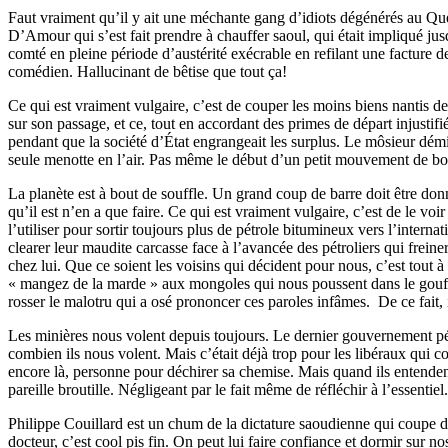
Faut vraiment qu’il y ait une méchante gang d’idiots dégénérés au Qu
D’Amour qui s’est fait prendre à chauffer saoul, qui était impliqué ju
comté en pleine période d’austérité exécrable en refilant une facture 
comédien. Hallucinant de bêtise que tout ça!
Ce qui est vraiment vulgaire, c’est de couper les moins biens nantis de
sur son passage, et ce, tout en accordant des primes de départ injustifi
pendant que la société d’État engrangeait les surplus. Le môsieur dém
seule menotte en l’air. Pas même le début d’un petit mouvement de bo
La planète est à bout de souffle. Un grand coup de barre doit être d
qu’il est n’en a que faire. Ce qui est vraiment vulgaire, c’est de le v
l’utiliser pour sortir toujours plus de pétrole bitumineux vers l’inte
clearer leur maudite carcasse face à l’avancée des pétroliers qui frein
chez lui. Que ce soient les voisins qui décident pour nous, c’est tout 
« mangez de la marde » aux mongoles qui nous poussent dans le gouffre
rosser le malotru qui a osé prononcer ces paroles infâmes. De ce fait, i
Les minières nous volent depuis toujours. Le dernier gouvernement péqu
combien ils nous volent. Mais c’était déjà trop pour les libéraux qui c
encore là, personne pour déchirer sa chemise. Mais quand ils entendent 
pareille broutille. Négligeant par le fait même de réfléchir à l’essentiel.
Philippe Couillard est un chum de la dictature saoudienne qui coupe des
docteur, c’est cool pis fin. On peut lui faire confiance et dormir sur n