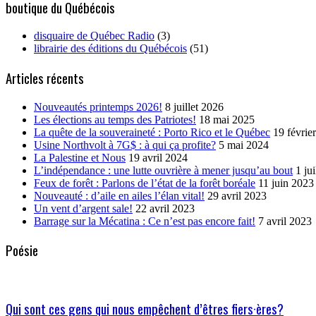
boutique du Québécois
disquaire de Québec Radio
(3)
librairie des éditions du Québécois
(51)
Articles récents
Nouveautés printemps 2026!
8 juillet 2026
Les élections au temps des Patriotes!
18 mai 2025
La quête de la souveraineté : Porto Rico et le Québec
19 févrie
Usine Northvolt à 7G$ : à qui ça profite?
5 mai 2024
La Palestine et Nous
19 avril 2024
L’indépendance : une lutte ouvrière à mener jusqu’au bout
1 ju
Feux de forêt : Parlons de l’état de la forêt boréale
11 juin 2023
Nouveauté : d’aile en ailes l’élan vital!
29 avril 2023
Un vent d’argent sale!
22 avril 2023
Barrage sur la Mécatina : Ce n’est pas encore fait!
7 avril 2023
Poésie
Qui sont ces gens qui nous empêchent d’êtres fiers·ères?