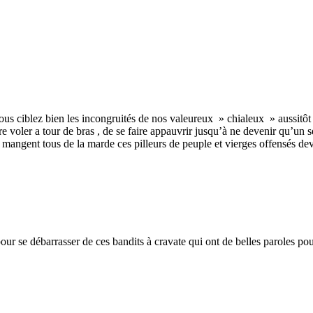
Vous ciblez bien les incongruités de nos valeureux » chialeux » aussitôt
e voler a tour de bras , de se faire appauvrir jusqu’à ne devenir qu’un s
mangent tous de la marde ces pilleurs de peuple et vierges offensés deva
pour se débarrasser de ces bandits à cravate qui ont de belles paroles po