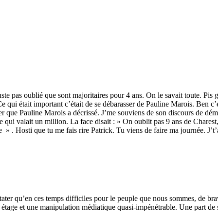
ste pas oublié que sont majoritaires pour 4 ans. On le savait toute. Pis g
 Ce qui était important c’était de se débarasser de Pauline Marois. Ben c
er que Pauline Marois a décrissé. J’me souviens de son discours de démi
ace qui valait un million. La face disait : » On oublit pas 9 ans de Chare
 . Hosti que tu me fais rire Patrick. Tu viens de faire ma journée. J’t’
tater qu’en ces temps difficiles pour le peuple que nous sommes, de brav
étage et une manipulation médiatique quasi-impénétrable. Une part de se 