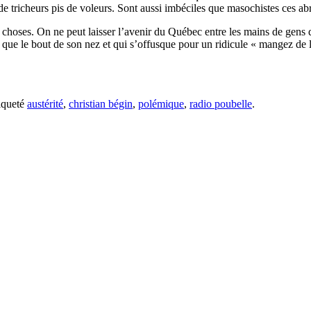
e tricheurs pis de voleurs. Sont aussi imbéciles que masochistes ces abr
choses. On ne peut laisser l’avenir du Québec entre les mains de gens qu
n que le bout de son nez et qui s’offusque pour un ridicule « mangez de 
iqueté
austérité
,
christian bégin
,
polémique
,
radio poubelle
.