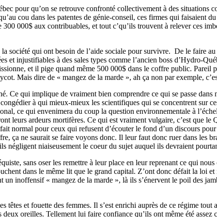
ébec pour qu’on se retrouve confronté collectivement à des situations 
squ’au cou dans les patentes de génie-conseil, ces firmes qui faisaient d
de 300 000$ aux contribuables, et tout c’qu’ils trouvent à relever ces i
 la société qui ont besoin de l’aide sociale pour survivre. De le faire a
ées et injustifiables à des sales types comme l’ancien boss d’Hydro-Québe
issionne, et il pige quand même 500 000$ dans le coffre public. Pareil p
ycot. Mais dire de « mangez de la marde », ah ça non par exemple, c’es
onné. Ce qui implique de vraiment bien comprendre ce qui se passe dan
oir congédier à qui mieux-mieux les scientifiques qui se concentrent sur
rnational, ce qui envenimera du coup la question environnementale à l’éch
eront leurs ardeurs mortifères. Ce qui est vraiment vulgaire, c’est que 
à fait normal pour ceux qui refusent d’écouter le fond d’un discours pour
, ça ne saurait se faire voyons donc. Il leur faut donc ruer dans les b
ls négligent niaiseusement le coeur du sujet auquel ils devraient pourtan
iste, sans oser les remettre à leur place en leur reprenant ce qui nous e
ouchent dans le même lit que le grand capital. Z’ont donc défait la loi 
un inoffensif « mangez de la marde », là ils s’énervent le poil des jamb
 têtes et fouette des femmes. Il s’est enrichi auprès de ce régime tout a
os deux oreilles. Tellement lui faire confiance qu’ils ont même été assez c