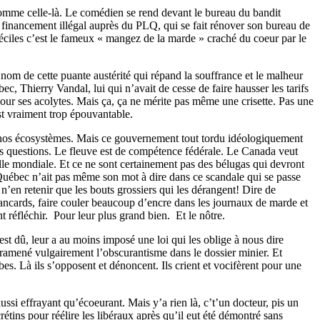
comme celle-là. Le comédien se rend devant le bureau du bandit
u financement illégal auprès du PLQ, qui se fait rénover son bureau de
mbéciles c’est le fameux « mangez de la marde » craché du coeur par le
u nom de cette puante austérité qui répand la souffrance et le malheur
c, Thierry Vandal, lui qui n’avait de cesse de faire hausser les tarifs
our ses acolytes. Mais ça, ça ne mérite pas même une crisette. Pas une
t vraiment trop épouvantable.
s nos écosystèmes. Mais ce gouvernement tout tordu idéologiquement
 ces questions. Le fleuve est de compétence fédérale. Le Canada veut
elle mondiale. Et ce ne sont certainement pas des bélugas qui devront
le Québec n’ait pas même son mot à dire dans ce scandale qui se passe
 n’en retenir que les bouts grossiers qui les dérangent! Dire de
rancards, faire couler beaucoup d’encre dans les journaux de marde et
t réfléchir. Pour leur plus grand bien. Et le nôtre.
st dû, leur a au moins imposé une loi qui les oblige à nous dire
et ramené vulgairement l’obscurantisme dans le dossier minier. Et
es. Là ils s’opposent et dénoncent. Ils crient et vocifèrent pour une
ussi effrayant qu’écoeurant. Mais y’a rien là, c’t’un docteur, pis un
rétins pour réélire les libéraux après qu’il eut été démontré sans