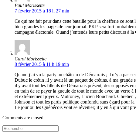
Paul Morissette
7 février 2015 à 18 h 27 min
Ce qui me fait peur dans cette bataille pour la chefferie ce sont 
bien grandes les pages de leur journal. PKP sera fort probablemen
campagne électorale. Quand j’entends leurs petits discours à la 
Carol Morissette
8 février 2015 à 11 h 19 min
Quand j’ai vu la party au château de Démarrais ; il n’y a pas s
Dubuc le crétin ,il y avait là un paquet de crétins, à ma grande s
il y avait tout les filleuls de Démarrais présent, des supposés e
en train de se payer la gueule de tout le monde avec un verre à 
et extrêmement joyeux. Mulroney, Lucien Bouchard. Chrétien ,
Johnson et tout les partis politique confondu sans égard pour la 
Le jour ou les Québécois vont se réveiller; il y en à qui vont pr
Comments are closed.
Search
for: