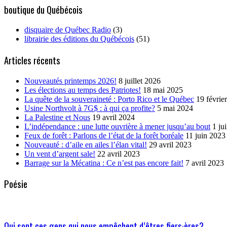
boutique du Québécois
disquaire de Québec Radio
(3)
librairie des éditions du Québécois
(51)
Articles récents
Nouveautés printemps 2026!
8 juillet 2026
Les élections au temps des Patriotes!
18 mai 2025
La quête de la souveraineté : Porto Rico et le Québec
19 févrie
Usine Northvolt à 7G$ : à qui ça profite?
5 mai 2024
La Palestine et Nous
19 avril 2024
L’indépendance : une lutte ouvrière à mener jusqu’au bout
1 ju
Feux de forêt : Parlons de l’état de la forêt boréale
11 juin 2023
Nouveauté : d’aile en ailes l’élan vital!
29 avril 2023
Un vent d’argent sale!
22 avril 2023
Barrage sur la Mécatina : Ce n’est pas encore fait!
7 avril 2023
Poésie
Qui sont ces gens qui nous empêchent d’êtres fiers·ères?