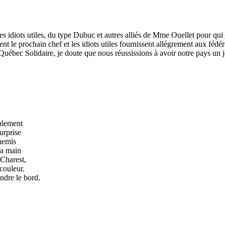
les idiots utiles, du type Dubuc et autres alliés de Mme Ouellet pour qui 
t le prochain chef et les idiots utiles fournissent allègrement aux fédéra
Québec Solidaire, je doute que nous réussissions à avoir notre pays un j
eulement
urprise
nnemis
la main
Charest,
couleur.
endre le bord.