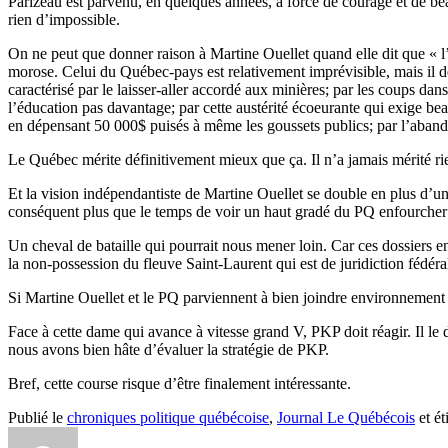
Parizeau est parvenu, en quelques années, à force de courage et de beau
rien d’impossible.
On ne peut que donner raison à Martine Ouellet quand elle dit que « 
morose. Celui du Québec-pays est relativement imprévisible, mais il
caractérisé par le laisser-aller accordé aux minières; par les coups dan
l’éducation pas davantage; par cette austérité écoeurante qui exige 
en dépensant 50 000$ puisés à même les goussets publics; par l’abando
Le Québec mérite définitivement mieux que ça. Il n’a jamais mérité ri
Et la vision indépendantiste de Martine Ouellet se double en plus d’un
conséquent plus que le temps de voir un haut gradé du PQ enfourcher 
Un cheval de bataille qui pourrait nous mener loin. Car ces dossiers 
la non-possession du fleuve Saint-Laurent qui est de juridiction fédér
Si Martine Ouellet et le PQ parviennent à bien joindre environnement et
Face à cette dame qui avance à vitesse grand V, PKP doit réagir. Il le d
nous avons bien hâte d’évaluer la stratégie de PKP.
Bref, cette course risque d’être finalement intéressante.
Publié le
chroniques politique québécoise
,
Journal Le Québécois
et ét