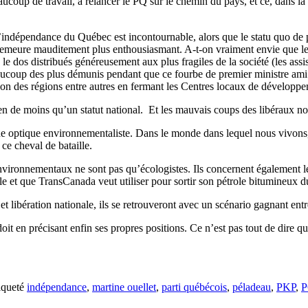
coup de travail, à relancer le PQ sur le chemin du pays, et ce, dans la 
l’indépendance du Québec est incontournable, alors que le statu quo de
 demeure mauditement plus enthousiasmant. A-t-on vraiment envie que 
s le dos distribués généreusement aux plus fragiles de la société (les assi
beaucoup des plus démunis pendant que ce fourbe de premier ministre am
n des régions entre autres en fermant les Centres locaux de développeme
en de moins qu’un statut national. Et les mauvais coups des libéraux n
e optique environnementaliste. Dans le monde dans lequel nous vivons, n
ce cheval de bataille.
environnementaux ne sont pas qu’écologistes. Ils concernent également le
ale et que TransCanada veut utiliser pour sortir son pétrole bitumineux 
 libération nationale, ils se retrouveront avec un scénario gagnant entr
oit en précisant enfin ses propres positions. Ce n’est pas tout de dire qu
iqueté
indépendance
,
martine ouellet
,
parti québécois
,
péladeau
,
PKP
,