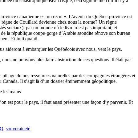
foulée du catastrophique Beau risque, cela signifie bien qu’il n’y a
 province canadienne est un recul ». L’avenir du Québec-province est
le règne de Couillard devienne chez nous la norme? Un règne
stés sociaux); par un monde où le livre n’est pas important, et
i de la république coupe-gorge d’Arabie saoudite rénove son bureau
nt. Et tutti quanti.
ous aideront à embarquer les Québécois avec nous, vers le pays.
ous ne pouvons plus faire abstraction de ces questions. Il était par
 pillage de nos ressources naturelles par des compagnies étrangères et
du Canada. Il s’agit là d’un dossier éminemment géopolitique.
e les mains.
’on est pour le pays, il faut aussi présenter une façon d’y parvenir. Et
PQ
,
souveraineté
.