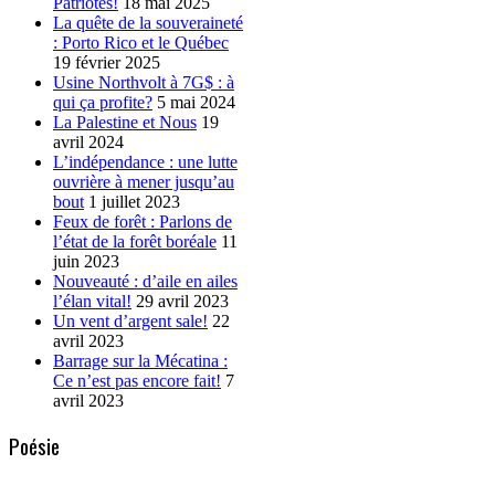
Patriotes!
18 mai 2025
La quête de la souveraineté
: Porto Rico et le Québec
19 février 2025
Usine Northvolt à 7G$ : à
qui ça profite?
5 mai 2024
La Palestine et Nous
19
avril 2024
L’indépendance : une lutte
ouvrière à mener jusqu’au
bout
1 juillet 2023
Feux de forêt : Parlons de
l’état de la forêt boréale
11
juin 2023
Nouveauté : d’aile en ailes
l’élan vital!
29 avril 2023
Un vent d’argent sale!
22
avril 2023
Barrage sur la Mécatina :
Ce n’est pas encore fait!
7
avril 2023
Poésie