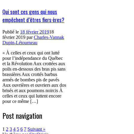
Qui sont ces gens qui nous
empêchent d’êtres fiers·ères?
Publié le
18 février 2019
18
février 2019
par
Charles-Vannak
Dupin-Létourneau
« À celles et ceux qui ont lutté
pour l’indépendance du Québec
et la Révolution Aux crottées aux
poils en-dessous des bras pis sans
brassières Aux crottés barbus
armés de bombes pis de pavés
Aux ouvrières et ouvriers aux dos
brisés et aux poumons noircis À
celles et ceux qui luttent encore
pour ce même […]
Post navigation
1
2
3
4
5
6
7
Suivant »