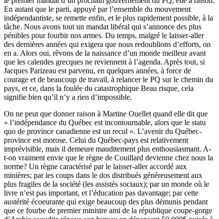
le premier mandat d’un prochain gouvernement du PQ, elle a raison.
En autant que le parti, appuyé par l’ensemble du mouvement
indépendantiste, se remette enfin, et le plus rapidement possible, à la
tâche. Nous avons tout un mandat libéral qui s’annonce des plus
pénibles pour fourbir nos armes. Du temps, malgré le laisser-aller
des dernières années qui exigera que nous redoublions d’efforts, on
en a. Alors oui, rêvons de la naissance d’un monde meilleur avant
que les calendes grecques ne reviennent à l’agenda. Après tout, si
Jacques Parizeau est parvenu, en quelques années, à force de
courage et de beaucoup de travail, à relancer le PQ sur le chemin du
pays, et ce, dans la foulée du catastrophique Beau risque, cela
signifie bien qu’il n’y a rien d’impossible.
On ne peut que donner raison à Martine Ouellet quand elle dit que
« l’indépendance du Québec est incontournable, alors que le statu
quo de province canadienne est un recul ». L’avenir du Québec-
province est morose. Celui du Québec-pays est relativement
imprévisible, mais il demeure mauditement plus enthousiasmant. A-
t-on vraiment envie que le règne de Couillard devienne chez nous la
norme? Un règne caractérisé par le laisser-aller accordé aux
minières; par les coups dans le dos distribués généreusement aux
plus fragiles de la société (les assistés sociaux); par un monde où le
livre n’est pas important, et l’éducation pas davantage; par cette
austérité écoeurante qui exige beaucoup des plus démunis pendant
que ce fourbe de premier ministre ami de la république coupe-gorge