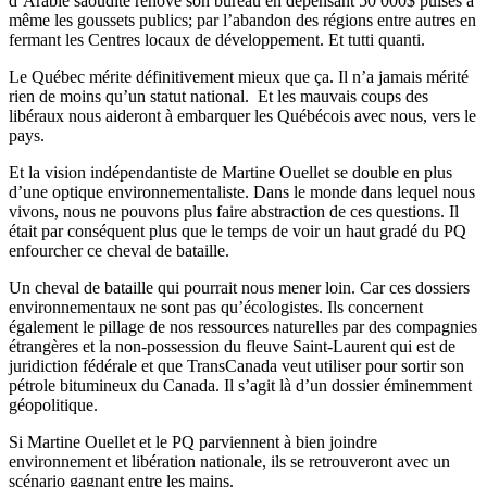
d’Arabie saoudite rénove son bureau en dépensant 50 000$ puisés à
même les goussets publics; par l’abandon des régions entre autres en
fermant les Centres locaux de développement. Et tutti quanti.
Le Québec mérite définitivement mieux que ça. Il n’a jamais mérité
rien de moins qu’un statut national. Et les mauvais coups des
libéraux nous aideront à embarquer les Québécois avec nous, vers le
pays.
Et la vision indépendantiste de Martine Ouellet se double en plus
d’une optique environnementaliste. Dans le monde dans lequel nous
vivons, nous ne pouvons plus faire abstraction de ces questions. Il
était par conséquent plus que le temps de voir un haut gradé du PQ
enfourcher ce cheval de bataille.
Un cheval de bataille qui pourrait nous mener loin. Car ces dossiers
environnementaux ne sont pas qu’écologistes. Ils concernent
également le pillage de nos ressources naturelles par des compagnies
étrangères et la non-possession du fleuve Saint-Laurent qui est de
juridiction fédérale et que TransCanada veut utiliser pour sortir son
pétrole bitumineux du Canada. Il s’agit là d’un dossier éminemment
géopolitique.
Si Martine Ouellet et le PQ parviennent à bien joindre
environnement et libération nationale, ils se retrouveront avec un
scénario gagnant entre les mains.