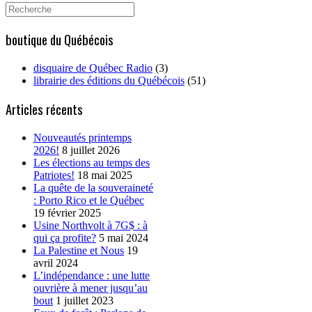
Search
for:
boutique du Québécois
disquaire de Québec Radio
(3)
librairie des éditions du Québécois
(51)
Articles récents
Nouveautés printemps
2026!
8 juillet 2026
Les élections au temps des
Patriotes!
18 mai 2025
La quête de la souveraineté
: Porto Rico et le Québec
19 février 2025
Usine Northvolt à 7G$ : à
qui ça profite?
5 mai 2024
La Palestine et Nous
19
avril 2024
L’indépendance : une lutte
ouvrière à mener jusqu’au
bout
1 juillet 2023