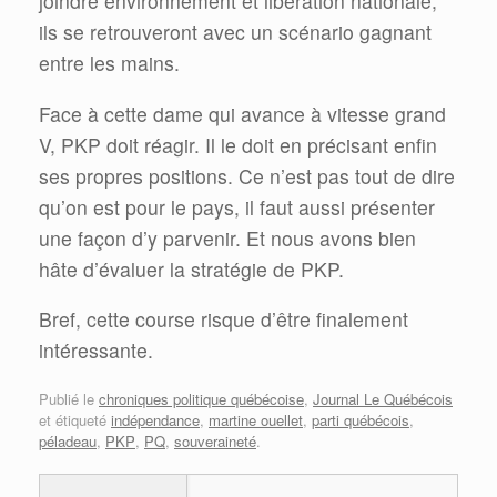
joindre environnement et libération nationale,
ils se retrouveront avec un scénario gagnant
entre les mains.
Face à cette dame qui avance à vitesse grand
V, PKP doit réagir. Il le doit en précisant enfin
ses propres positions. Ce n’est pas tout de dire
qu’on est pour le pays, il faut aussi présenter
une façon d’y parvenir. Et nous avons bien
hâte d’évaluer la stratégie de PKP.
Bref, cette course risque d’être finalement
intéressante.
Publié le
chroniques politique québécoise
,
Journal Le Québécois
et étiqueté
indépendance
,
martine ouellet
,
parti québécois
,
péladeau
,
PKP
,
PQ
,
souveraineté
.