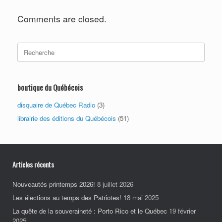
Comments are closed.
Search
for:
boutique du Québécois
disquaire de Québec Radio
(3)
librairie des éditions du Québécois
(51)
Articles récents
Nouveautés printemps 2026!
8 juillet 2026
Les élections au temps des Patriotes!
18 mai 2025
La quête de la souveraineté : Porto Rico et le Québec
19 février
2025