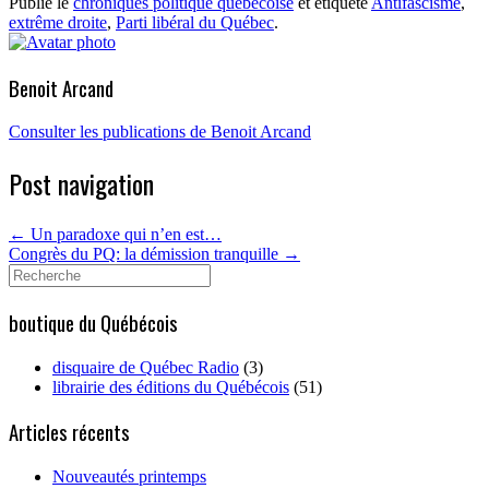
Publié le
chroniques politique québécoise
et étiqueté
Antifascisme
,
extrême droite
,
Parti libéral du Québec
.
Benoit Arcand
Consulter les publications de Benoit Arcand
Post navigation
←
Un paradoxe qui n’en est…
Congrès du PQ: la démission tranquille
→
Search
for:
boutique du Québécois
disquaire de Québec Radio
(3)
librairie des éditions du Québécois
(51)
Articles récents
Nouveautés printemps