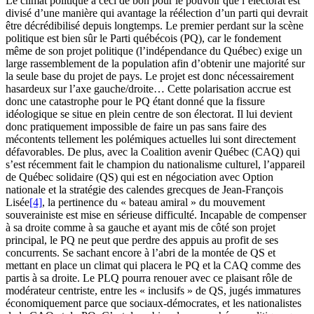
Le climat politique a ceci de bon pour le pouvoir que l’électorat est
divisé d’une manière qui avantage la réélection d’un parti qui devrait
être décrédibilisé depuis longtemps. Le premier perdant sur la scène
politique est bien sûr le Parti québécois (PQ), car le fondement
même de son projet politique (l’indépendance du Québec) exige un
large rassemblement de la population afin d’obtenir une majorité sur
la seule base du projet de pays. Le projet est donc nécessairement
hasardeux sur l’axe gauche/droite… Cette polarisation accrue est
donc une catastrophe pour le PQ étant donné que la fissure
idéologique se situe en plein centre de son électorat. Il lui devient
donc pratiquement impossible de faire un pas sans faire des
mécontents tellement les polémiques actuelles lui sont directement
défavorables. De plus, avec la Coalition avenir Québec (CAQ) qui
s’est récemment fait le champion du nationalisme culturel, l’appareil
de Québec solidaire (QS) qui est en négociation avec Option
nationale et la stratégie des calendes grecques de Jean-François
Lisée
[4]
, la pertinence du « bateau amiral » du mouvement
souverainiste est mise en sérieuse difficulté. Incapable de compenser
à sa droite comme à sa gauche et ayant mis de côté son projet
principal, le PQ ne peut que perdre des appuis au profit de ses
concurrents. Se sachant encore à l’abri de la montée de QS et
mettant en place un climat qui placera le PQ et la CAQ comme des
partis à sa droite. Le PLQ pourra renouer avec ce plaisant rôle de
modérateur centriste, entre les « inclusifs » de QS, jugés immatures
économiquement parce que sociaux-démocrates, et les nationalistes