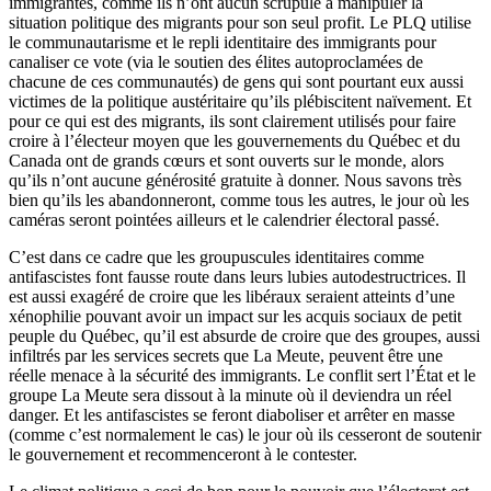
immigrantes, comme ils n’ont aucun scrupule à manipuler la
situation politique des migrants pour son seul profit. Le PLQ utilise
le communautarisme et le repli identitaire des immigrants pour
canaliser ce vote (via le soutien des élites autoproclamées de
chacune de ces communautés) de gens qui sont pourtant eux aussi
victimes de la politique austéritaire qu’ils plébiscitent naïvement. Et
pour ce qui est des migrants, ils sont clairement utilisés pour faire
croire à l’électeur moyen que les gouvernements du Québec et du
Canada ont de grands cœurs et sont ouverts sur le monde, alors
qu’ils n’ont aucune générosité gratuite à donner. Nous savons très
bien qu’ils les abandonneront, comme tous les autres, le jour où les
caméras seront pointées ailleurs et le calendrier électoral passé.
C’est dans ce cadre que les groupuscules identitaires comme
antifascistes font fausse route dans leurs lubies autodestructrices. Il
est aussi exagéré de croire que les libéraux seraient atteints d’une
xénophilie pouvant avoir un impact sur les acquis sociaux de petit
peuple du Québec, qu’il est absurde de croire que des groupes, aussi
infiltrés par les services secrets que La Meute, peuvent être une
réelle menace à la sécurité des immigrants. Le conflit sert l’État et le
groupe La Meute sera dissout à la minute où il deviendra un réel
danger. Et les antifascistes se feront diaboliser et arrêter en masse
(comme c’est normalement le cas) le jour où ils cesseront de soutenir
le gouvernement et recommenceront à le contester.