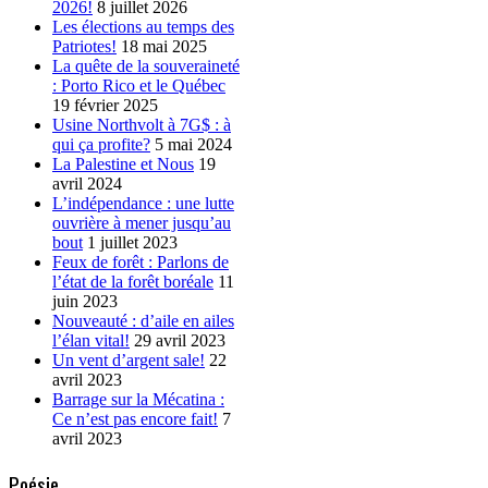
2026!
8 juillet 2026
Les élections au temps des
Patriotes!
18 mai 2025
La quête de la souveraineté
: Porto Rico et le Québec
19 février 2025
Usine Northvolt à 7G$ : à
qui ça profite?
5 mai 2024
La Palestine et Nous
19
avril 2024
L’indépendance : une lutte
ouvrière à mener jusqu’au
bout
1 juillet 2023
Feux de forêt : Parlons de
l’état de la forêt boréale
11
juin 2023
Nouveauté : d’aile en ailes
l’élan vital!
29 avril 2023
Un vent d’argent sale!
22
avril 2023
Barrage sur la Mécatina :
Ce n’est pas encore fait!
7
avril 2023
Poésie