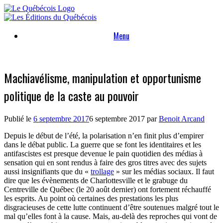
Skip
to
content
Menu
Machiavélisme, manipulation et opportunisme
politique de la caste au pouvoir
Publié le
6 septembre 2017
6 septembre 2017
par
Benoit Arcand
Depuis le début de l’été, la polarisation n’en finit plus d’empirer
dans le débat public. La guerre que se font les identitaires et les
antifascistes est presque devenue le pain quotidien des médias à
sensation qui en sont rendus à faire des gros titres avec des sujets
aussi insignifiants que du «
trollage
» sur les médias sociaux. Il faut
dire que les évènements de Charlottesville et le grabuge du
Centreville de Québec (le 20 août dernier) ont fortement réchauffé
les esprits. Au point où certaines des prestations les plus
disgracieuses de cette lutte continuent d’être soutenues malgré tout le
mal qu’elles font à la cause. Mais, au-delà des reproches qui vont de