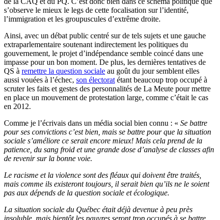
de la CAQ et du PQ. C’est donc bien dans ce schéma politique que
s’observe le mieux le legs de cette focalisation sur l’identité,
l’immigration et les groupuscules d’extrême droite.
Ainsi, avec un débat public centré sur de tels sujets et une gauche
extraparlementaire soutenant indirectement les politiques du
gouvernement, le projet d’indépendance semble coincé dans une
impasse pour un bon moment. De plus, les dernières tentatives de
QS à
remettre la question sociale
au goût du jour semblent elles
aussi vouées à l’échec,
son électorat
étant beaucoup trop occupé à
scruter les faits et gestes des personnalités de La Meute pour mettre
en place un mouvement de protestation large, comme c’était le cas
en 2012.
Comme je l’écrivais dans un média social bien connu : «
Se battre
pour ses convictions c’est bien, mais se battre pour que la situation
sociale s’améliore ce serait encore mieux! Mais cela prend de la
patience, du sang froid et une grande dose d’analyse de classes afin
de revenir sur la bonne voie.
Le racisme et la violence sont des fléaux qui doivent être traités,
mais comme ils existeront toujours, il serait bien qu’ils ne le soient
pas aux dépends de la question sociale et écologique.
La situation sociale du Québec était déjà devenue à peu près
insoluble, mais bientôt les pauvres seront trop occupés à se battre