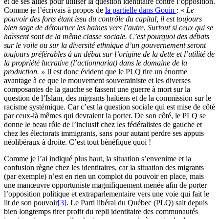
et de ses alliés pour utiliser la question identitaire contre l’opposition.
Comme je l’écrivais à propos de
la partielle dans Gouin
: «
Le
pouvoir des forts étant issu du contrôle du capital, il est toujours
bien sage de détourner les haines vers l’autre. Surtout si ceux qui se
haïssent sont de la même classe sociale. C’est pourquoi des débats
sur le voile ou sur la diversité ethnique d’un gouvernement seront
toujours préférables à un débat sur l’origine de la dette et l’utilité de
la propriété lucrative (l’actionnariat) dans le domaine de la
production. »
Il est donc évident que le PLQ tire un énorme
avantage à ce que le mouvement souverainiste et les diverses
composantes de la gauche se fassent une guerre à mort sur la
question de l’Islam, des migrants haïtiens et de la commission sur le
racisme systémique. Car c’est la question sociale qui est mise de côté
par ceux-là mêmes qui devraient la porter. De son côté, le PLQ se
donne le beau rôle de l’inclusif chez les fédéralistes de gauche et
chez les électorats immigrants, sans pour autant perdre ses appuis
néolibéraux à droite. C’est tout bénéfique quoi !
Comme je l’ai indiqué plus haut, la situation s’envenime et la
confusion règne chez les identitaires, car la situation des migrants
(par exemple) n’est en rien un complot du pouvoir en place, mais
une manœuvre opportuniste magnifiquement menée afin de porter
l’opposition politique et extraparlementaire vers une voie qui fait le
lit de son pouvoir
[3]
. Le Parti libéral du Québec (PLQ) sait depuis
bien longtemps tirer profit du repli identitaire des communautés