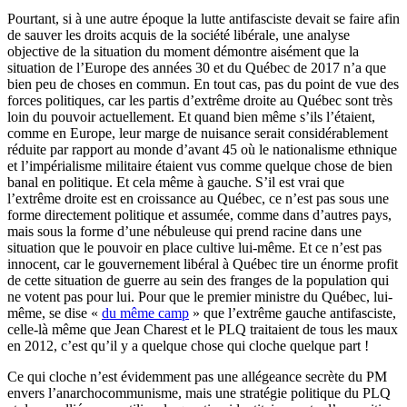
Pourtant, si à une autre époque la lutte antifasciste devait se faire afin
de sauver les droits acquis de la société libérale, une analyse
objective de la situation du moment démontre aisément que la
situation de l’Europe des années 30 et du Québec de 2017 n’a que
bien peu de choses en commun. En tout cas, pas du point de vue des
forces politiques, car les partis d’extrême droite au Québec sont très
loin du pouvoir actuellement. Et quand bien même s’ils l’étaient,
comme en Europe, leur marge de nuisance serait considérablement
réduite par rapport au monde d’avant 45 où le nationalisme ethnique
et l’impérialisme militaire étaient vus comme quelque chose de bien
banal en politique. Et cela même à gauche. S’il est vrai que
l’extrême droite est en croissance au Québec, ce n’est pas sous une
forme directement politique et assumée, comme dans d’autres pays,
mais sous la forme d’une nébuleuse qui prend racine dans une
situation que le pouvoir en place cultive lui-même. Et ce n’est pas
innocent, car le gouvernement libéral à Québec tire un énorme profit
de cette situation de guerre au sein des franges de la population qui
ne votent pas pour lui. Pour que le premier ministre du Québec, lui-
même, se dise «
du même camp
» que l’extrême gauche antifasciste,
celle-là même que Jean Charest et le PLQ traitaient de tous les maux
en 2012, c’est qu’il y a quelque chose qui cloche quelque part !
Ce qui cloche n’est évidemment pas une allégeance secrète du PM
envers l’anarchocommunisme, mais une stratégie politique du PLQ