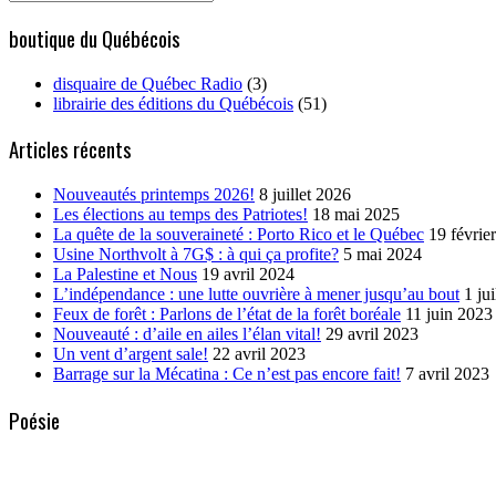
for:
boutique du Québécois
disquaire de Québec Radio
(3)
librairie des éditions du Québécois
(51)
Articles récents
Nouveautés printemps 2026!
8 juillet 2026
Les élections au temps des Patriotes!
18 mai 2025
La quête de la souveraineté : Porto Rico et le Québec
19 févrie
Usine Northvolt à 7G$ : à qui ça profite?
5 mai 2024
La Palestine et Nous
19 avril 2024
L’indépendance : une lutte ouvrière à mener jusqu’au bout
1 ju
Feux de forêt : Parlons de l’état de la forêt boréale
11 juin 2023
Nouveauté : d’aile en ailes l’élan vital!
29 avril 2023
Un vent d’argent sale!
22 avril 2023
Barrage sur la Mécatina : Ce n’est pas encore fait!
7 avril 2023
Poésie