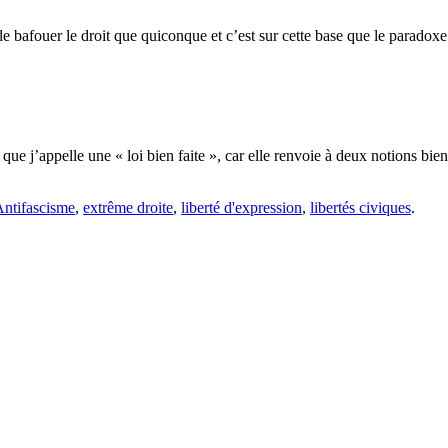
e bafouer le droit que quiconque et c’est sur cette base que le paradox
ue j’appelle une « loi bien faite », car elle renvoie à deux notions bien 
ntifascisme
,
extrême droite
,
liberté d'expression
,
libertés civiques
.