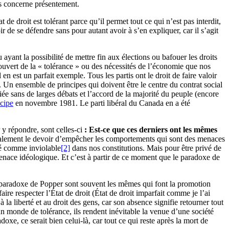
us concerne présentement.
de droit est tolérant parce qu’il permet tout ce qui n’est pas interdit,
ir de se défendre sans pour autant avoir à s’en expliquer, car il s’agit
yant la possibilité de mettre fin aux élections ou bafouer les droits
couvert de la « tolérance » ou des nécessités de l’économie que nos
en est un parfait exemple. Tous les partis ont le droit de faire valoir
. Un ensemble de principes qui doivent être le centre du contrat social
iée sans de larges débats et l’accord de la majorité du peuple (encore
ncipe
en novembre 1981. Le parti libéral du Canada en a été
 y répondre, sont celles-ci
: Est-ce que ces derniers ont les mêmes
rmalement le devoir d’empêcher les comportements qui sont des menaces
éré comme inviolable
[2]
dans nos constitutions. Mais pour être privé de
e menace idéologique. Et c’est à partir de ce moment que le paradoxe de
 paradoxe de Popper sont souvent les mêmes qui font la promotion
aire respecter l’État de droit (État de droit imparfait comme je l’ai
 la liberté et au droit des gens, car son absence signifie retourner tout
un monde de tolérance, ils rendent inévitable la venue d’une société
oxe, ce serait bien celui-là, car tout ce qui reste après la mort de