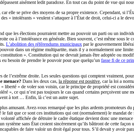
 dépassent aisément ledit paradoxe. En tout cas du point de vue qui no
car elle se prive des moyens de sa propre existence. Cependant, si l’État 
des « intolérants » veulent s’attaquer à l’État de droit, celui-ci a le devo
que les élections pourraient mettre au pouvoir un parti ou un individu a
droite ou à l’intolérance en générale. Bien souvent, c’est même sous le 
its.
L’abolition des référendums municipaux
par le gouvernement libéral 
 pouvoir dans un régime multipartite, mais il y a normalement une limite
constitution ». Constitution qui ne devrait jamais être adoptée ou modif
as eu besoin de prendre le pouvoir pour que quelqu’un
fasse fi de ce pri
s de l’extrême droite. Les seules questions qui comptent vraiment, pour
’une menace?
Dans les deux cas,
la réponse est positive
, car la loi a no
a « liberté » de voler son voisin, car le principe de propriété est consid
 « toléré », ce qui n’est pas toujours le cas quand certains perçoivent un
ent à tort … Enfin, là c’est un autre sujet.
e plus amusant. Avez-vous remarqué que les plus ardents promoteurs du
 le fait que ce sont ces institutions qui ont (normalement) le mandat de f
te volonté affichée de détruire le cadre étatique devient donc une menace à
un système sans État croient sincèrement qu’ils bâtiront de cette façon 
capables de faire valoir un droit égal pour tous. S’il devait y avoir parad