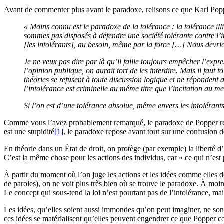
Avant de commenter plus avant le paradoxe, relisons ce que Karl Popp
« Moins connu est le paradoxe de la tolérance : la tolérance ill
sommes pas disposés à défendre une société tolérante contre l’im
[les intolérants], au besoin, même par la force […] Nous devrion
Je ne veux pas dire par là qu’il faille toujours empêcher l’expre
l’opinion publique, on aurait tort de les interdire. Mais il faut t
théories se refusent à toute discussion logique et ne répondent au
l’intolérance est criminelle au même titre que l’incitation au m
Si l’on est d’une tolérance absolue, même envers les intolérants,
Comme vous l’avez probablement remarqué, le paradoxe de Popper repose
est une stupidité
[1]
, le paradoxe repose avant tout sur une confusion de
En théorie dans un État de droit, on protège (par exemple) la liberté d
C’est la même chose pour les actions des individus, car « ce qui n’est 
À partir du moment où l’on juge les actions et les idées comme elles do
de paroles), on ne voit plus très bien où se trouve le paradoxe. À moi
Le concept qui sous-tend la loi n’est pourtant pas de l’intolérance, m
Les idées, qu’elles soient aussi immondes qu’on peut imaginer, ne son
ces idées se matérialisent qu’elles peuvent engendrer ce que Popper c