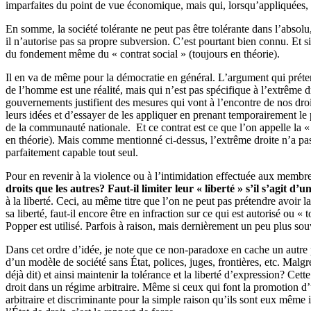
imparfaites du point de vue économique, mais qui, lorsqu’appliquées,
En somme, la société tolérante ne peut pas être tolérante dans l’absolu, 
il n’autorise pas sa propre subversion. C’est pourtant bien connu. Et si 
du fondement même du « contrat social » (toujours en théorie).
Il en va de même pour la démocratie en général. L’argument qui prétend 
de l’homme est une réalité, mais qui n’est pas spécifique à l’extrême 
gouvernements justifient des mesures qui vont à l’encontre de nos dro
leurs idées et d’essayer de les appliquer en prenant temporairement le
de la communauté nationale. Et ce contrat est ce que l’on appelle la « 
en théorie). Mais comme mentionné ci-dessus, l’extrême droite n’a p
parfaitement capable tout seul.
Pour en revenir à la violence ou à l’intimidation effectuée aux membre
droits que les autres? Faut-il limiter leur « liberté » s’il s’agit d
à la liberté. Ceci, au même titre que l’on ne peut pas prétendre avoir l
sa liberté, faut-il encore être en infraction sur ce qui est autorisé ou
Popper est utilisé. Parfois à raison, mais dernièrement un peu plus souv
Dans cet ordre d’idée, je note que ce non-paradoxe en cache un autr
d’un modèle de société sans État, polices, juges, frontières, etc. Malgré
déjà dit) et ainsi maintenir la tolérance et la liberté d’expression? Cet
droit dans un régime arbitraire. Même si ceux qui font la promotion d’
arbitraire et discriminante pour la simple raison qu’ils sont eux même in