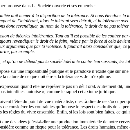
er propose dans La Société ouverte et ses ennemis :
imitée doit mener à la disparition de la tolérance. Si nous étendons la t
pact de l’intolérant, alors le tolérant sera détruit, et la tolérance ave
s donc revendiquer, au nom de la tolérance, le droit de ne pas tolérer l
ssion de théories intolérantes. Tant qu’il est possible de les contrer pa
oujours revendiquer le droit de le faire, même par la force si cela devient
x arguments que par la violence. Il faudrait alors considérer que, ce fais
eurtre, par exemple.
 et qu’on ne défend pas la société tolérante contre leurs assauts, les tol
 sur une impossibilité pratique et le paradoxe n’existe que sur une for
 la nature de ce que doit être « la tolérance ». Je m’explique.
’expression quand elle ne représente pas un délit oral. Autrement dit, un
pas interdit est autorisé », comme le rappel cet axiome juridique.
ivent l’être du point de vue matérialiste, c’est-à-dire de ne s’occuper q
ns de considérer les contraintes qu’impose le respect des droits de la p
ais les règles du vivre ensemble. Enfin, si les lois sont bien faites, 
t que des idées (c’est-à-dire une production immatérielle de notre cerv
onsidère comme un risque pour la tolérance. Les droits humains, même ce