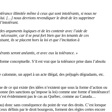
olérance illimitée même à ceux qui sont intolérants, si nous ne
c lui. […] nous devrions revendiquer le droit de les supprimer
’intolérant.
r des arguments logiques et de les contenir avec l’aide de
 nécessaire, car il se peut fort bien que les tenants de ces
ant, ils se placent hors la loi et que l’incitation à
érants seront anéantis, et avec eux la tolérance. »
me conceptuelle. S’il est vrai que la tolérance prise dans l’absolu
e calomnie, un appel à un acte illégal, des préjugés dégradants, etc.
ue de ce qui existe (les idées n’existent que sous la forme d’action ou
ersonne (les sanctions qu’impose la loi) comme une forme d’intolérance!
ce qui n’est évidemment pas le cas au Québec, comme au Canada…
eau) donc sans conséquence du point de vue des droits. C’est lorsque
ux définis par le droit bourgeois, forment des règles certes encore