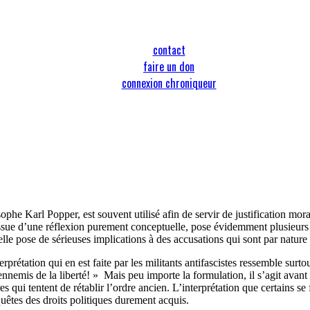
contact
faire un don
connexion chroniqueur
phe Karl Popper, est souvent utilisé afin de servir de justification mora
, issue d’une réflexion purement conceptuelle, pose évidemment plusieur
lle pose de sérieuses implications à des accusations qui sont par nature 
rprétation qui en est faite par les militants antifascistes ressemble sur
ennemis de la liberté! » Mais peu importe la formulation, il s’agit avant
res qui tentent de rétablir l’ordre ancien. L’interprétation que certains 
quêtes des droits politiques durement acquis.