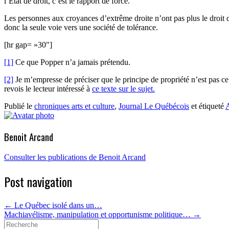
l’État de droit, c’est le rapport de force.
Les personnes aux croyances d’extrême droite n’ont pas plus le droit d
donc la seule voie vers une société de tolérance.
[hr gap= »30″]
[1]
Ce que Popper n’a jamais prétendu.
[2]
Je m’empresse de préciser que le principe de propriété n’est pas ce q
revois le lecteur intéressé à
ce texte sur le sujet.
Publié le
chroniques arts et culture
,
Journal Le Québécois
et étiqueté
A
Benoit Arcand
Consulter les publications de Benoit Arcand
Post navigation
←
Le Québec isolé dans un…
Machiavélisme, manipulation et opportunisme politique…
→
Search