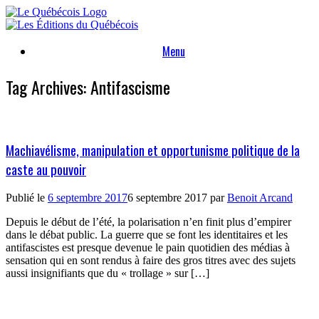
Skip
to
content
Menu
Tag Archives:
Antifascisme
Machiavélisme, manipulation et opportunisme politique de la
caste au pouvoir
Publié le
6 septembre 2017
6 septembre 2017
par
Benoit Arcand
Depuis le début de l’été, la polarisation n’en finit plus d’empirer
dans le débat public. La guerre que se font les identitaires et les
antifascistes est presque devenue le pain quotidien des médias à
sensation qui en sont rendus à faire des gros titres avec des sujets
aussi insignifiants que du « trollage » sur […]