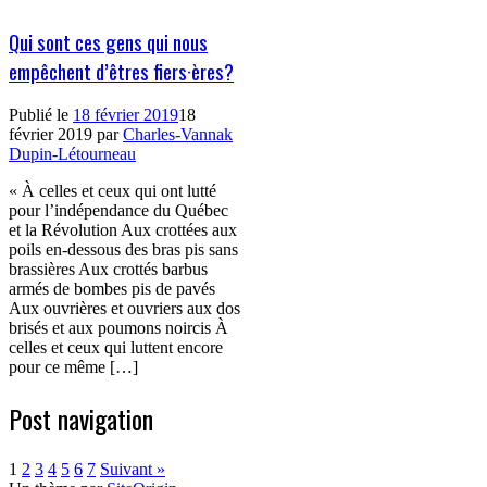
Qui sont ces gens qui nous
empêchent d’êtres fiers·ères?
Publié le
18 février 2019
18
février 2019
par
Charles-Vannak
Dupin-Létourneau
« À celles et ceux qui ont lutté
pour l’indépendance du Québec
et la Révolution Aux crottées aux
poils en-dessous des bras pis sans
brassières Aux crottés barbus
armés de bombes pis de pavés
Aux ouvrières et ouvriers aux dos
brisés et aux poumons noircis À
celles et ceux qui luttent encore
pour ce même […]
Post navigation
1
2
3
4
5
6
7
Suivant »