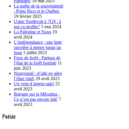
Patriotes!
18 mai 2025
La quête de la souveraineté
: Porto Rico et le Québec
19 février 2025
Usine Northvolt à 7G$ : à
qui ça profite?
5 mai 2024
La Palestine et Nous
19
avril 2024
L’indépendance : une lutte
ouvrière à mener jusqu’au
bout
1 juillet 2023
Feux de forêt : Parlons de
l’état de la forêt boréale
11
juin 2023
Nouveauté : d’aile en ailes
l’élan vital!
29 avril 2023
Un vent d’argent sale!
22
avril 2023
Barrage sur la Mécatina :
Ce n’est pas encore fait!
7
avril 2023
Poésie