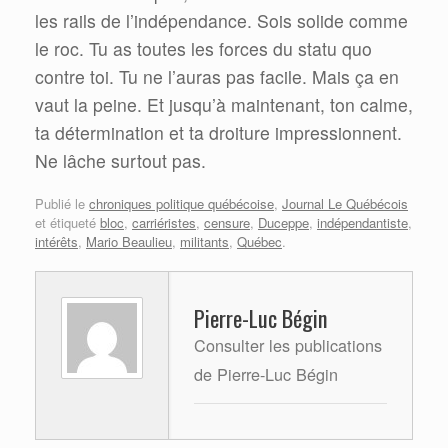
les rails de l’indépendance. Sois solide comme
le roc. Tu as toutes les forces du statu quo
contre toi. Tu ne l’auras pas facile. Mais ça en
vaut la peine. Et jusqu’à maintenant, ton calme,
ta détermination et ta droiture impressionnent.
Ne lâche surtout pas.
Publié le
chroniques politique québécoise
,
Journal Le Québécois
et étiqueté
bloc
,
carriéristes
,
censure
,
Duceppe
,
indépendantiste
,
intérêts
,
Mario Beaulieu
,
militants
,
Québec
.
Pierre-Luc Bégin
Consulter les publications
de Pierre-Luc Bégin