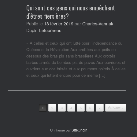
Qui sont ces gens qui nous empêchent
d’êtres fiers·ères?
Charles-Vannak
Publié le
18 février 2019
par
Dupin-Létourneau
« À celles et ceux qui ont lutté pour l’indépendance du
Québec et la Révolution Aux crottées aux poils en-
dessous des bras pis sans brassières Aux crottés
barbus armés de bombes pis de pavés Aux ouvrières et
ouvriers aux dos brisés et aux poumons noircis À celles
et ceux qui luttent encore pour ce même […]
Post navigation
1
2
3
4
5
6
7
Suivant »
Un thème par
SiteOrigin