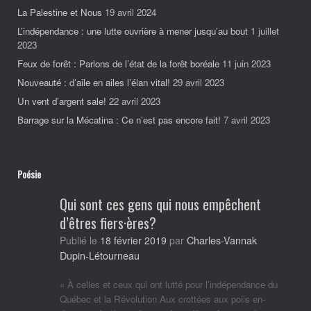
La Palestine et Nous
19 avril 2024
L’indépendance : une lutte ouvrière à mener jusqu’au bout
1 juillet
2023
Feux de forêt : Parlons de l’état de la forêt boréale
11 juin 2023
Nouveauté : d’aile en ailes l’élan vital!
29 avril 2023
Un vent d’argent sale!
22 avril 2023
Barrage sur la Mécatina : Ce n’est pas encore fait!
7 avril 2023
Poésie
Qui sont ces gens qui nous empêchent
d’êtres fiers·ères?
Charles-Vannak
Publié le
18 février 2019
par
Dupin-Létourneau
« À celles et ceux qui ont lutté pour l’indépendance du
Québec et la Révolution Aux crottées aux poils en-