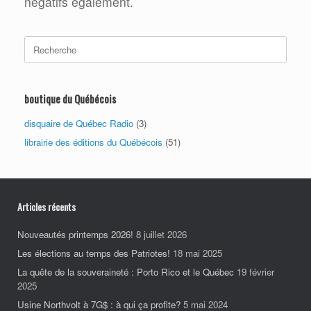
négatifs également.
Search
for:
boutique du Québécois
disquaire de Québec Radio
(3)
librairie des éditions du Québécois
(51)
Articles récents
Nouveautés printemps 2026!
8 juillet 2026
Les élections au temps des Patriotes!
18 mai 2025
La quête de la souveraineté : Porto Rico et le Québec
19 février
2025
Usine Northvolt à 7G$ : à qui ça profite?
5 mai 2024