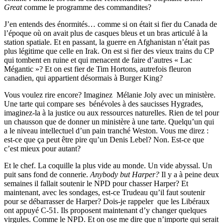
Great
comme le programme des commandites?
J’en entends des énormités… comme si on était si fier du Canada de
l’époque où on avait plus de casques bleus et un bras articulé à la
station spatiale. Et en passant, la guerre en Afghanistan n’était pas
plus légitime que celle en Irak. On est si fier des vieux trains du CP
qui tombent en ruine et qui menacent de faire d’autres « Lac
Mégantic »? Et on est fier de Tim Hortons, autrefois fleuron
canadien, qui appartient désormais à Burger King?
Vous voulez rire encore? Imaginez Mélanie Joly avec un ministère.
Une tarte qui compare ses bénévoles à des saucisses Hygrades,
imaginez-la à la justice ou aux ressources naturelles. Rien de tel pour
un chausson que de donner un ministère à une tarte. Quelqu’un qui
a le niveau intellectuel d’un pain tranché Weston. Vous me direz :
est-ce que ça peut être pire qu’un Denis Lebel? Non. Est-ce que
c’est mieux pour autant?
Et le chef. La coquille la plus vide au monde. Un vide abyssal. Un
puit sans fond de connerie.
Anybody but Harper?
Il y a à peine deux
semaines il fallait soutenir le NPD pour chasser Harper? Et
maintenant, avec les sondages, est-ce Trudeau qu’il faut soutenir
pour se débarrasser de Harper? Dois-je rappeler que les Libéraux
ont appuyé C-51. Ils proposent maintenant d’y changer quelques
virgules. Comme le NPD. Et on ose me dire que n’importe qui serait