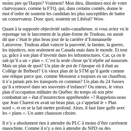
moins pire qu’Harper? Vraiment? Mon dieu, illuminez-moi de votre
clairvoyance, comme la FTQ, qui, dans certains comtés, donne le
mot d’ordre de soutenir les candidats les plus susceptibles de battre
un conservateur. Donc quoi, soutenir un Libéral? Wow.
Quant à la supposée objectivité radio-canadienne, si vous aviez vu le
reportage sur le lancement de la plate-forme de Trudeau, on aurait
dit que c’était le plus beau jour de la carrière d’Emmanuelle
Latraverse. Trudeau allait vaincre la pauvreté, la famine, la guerre,
les injustices, non seulement au Canada mais dans le monde. Et tout
ça, grâce à son plan d’investir dans les infrastructures. Car, ça on le
sait qu’il a un « plan ». C’est la seule chose qu’il répète
ad nauseam.
Mais un plan de quoi? Un plan de pot de l’époque où il était au
Collège de Brébeuf? Un vieux plan de la STM qu’il garde comme
une relique parce que, comme Monsieur a toujours eu un chauffeur,
il n’a jamais pris les transports en commun? Un plan du 24 Sussex
qu’il a retrouvé dans ses souvenirs d’enfance? Ou mieux, le vieux
plan d’occupation militaire du Québec du temps où son père
combattait un « état d’insurrection appréhendée »? Rappelons-nous
que Jean Charest en avait un beau plan, ça s’appelait le « Plan
nord », et on se la fait mettre profond. Alors, il faut faire gaffe avec
les « plans ». Un autre chausson ciboire.
Il n’y a absolument rien à attendre du PLC à moins d’être carrément
masochiste. Comme il n’y a rien à attendre du NPD ou des