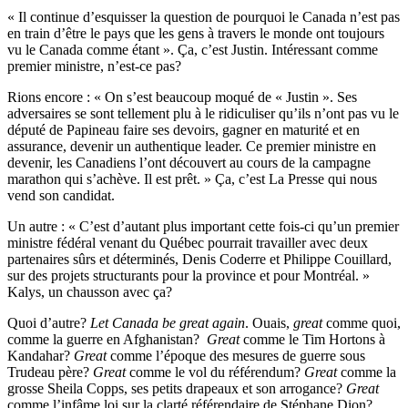
« Il continue d’esquisser la question de pourquoi le Canada n’est pas
en train d’être le pays que les gens à travers le monde ont toujours
vu le Canada comme étant ». Ça, c’est Justin. Intéressant comme
premier ministre, n’est-ce pas?
Rions encore : « On s’est beaucoup moqué de « Justin ». Ses
adversaires se sont tellement plu à le ridiculiser qu’ils n’ont pas vu le
député de Papineau faire ses devoirs, gagner en maturité et en
assurance, devenir un authentique leader. Ce premier ministre en
devenir, les Canadiens l’ont découvert au cours de la campagne
marathon qui s’achève. Il est prêt. » Ça, c’est La Presse qui nous
vend son candidat.
Un autre : « C’est d’autant plus important cette fois-ci qu’un premier
ministre fédéral venant du Québec pourrait travailler avec deux
partenaires sûrs et déterminés, Denis Coderre et Philippe Couillard,
sur des projets structurants pour la province et pour Montréal. »
Kalys, un chausson avec ça?
Quoi d’autre?
Let Canada be great again
. Ouais,
great
comme quoi,
comme la guerre en Afghanistan?
Great
comme le Tim Hortons à
Kandahar?
Great
comme l’époque des mesures de guerre sous
Trudeau père?
Great
comme le vol du référendum?
Great
comme la
grosse Sheila Copps, ses petits drapeaux et son arrogance?
Great
comme l’infâme loi sur la clarté référendaire de Stéphane Dion?