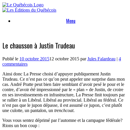
Skip
to
content
Menu
Le chausson à Justin Trudeau
Publié le
10 octobre 2015
12 octobre 2015
par
Jules Falardeau
|
4
commentaires
Ainsi donc La Presse choisi d’appuyer publiquement Justin
Trudeau. Ce n’est pas ce qu’on peut appeler une surprise dans mon
cas. André Pratte peut bien faire semblant d’avoir pesé le pour et le
contre, d’avoir été impressionné par le « plan » de Justin, de croire
en ses investissements en infrastructure, La Presse finit toujours par
se rallier à un Libéral. Libéral au provincial. Libéral au fédéral. Ce
n’est pas que le jupon dépasse, il est assumé ce jupon, c’est plutôt
une culotte, un pantalon, un
trenchcoat
.
Vous vous sentez déprimé par l’automne et la campagne fédérale?
Rions un bon coup :