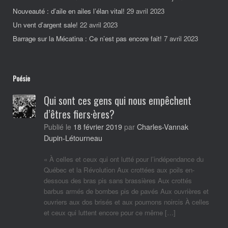
Nouveauté : d’aile en ailes l’élan vital!
29 avril 2023
Un vent d’argent sale!
22 avril 2023
Barrage sur la Mécatina : Ce n’est pas encore fait!
7 avril 2023
Poésie
Qui sont ces gens qui nous empêchent
d’êtres fiers·ères?
Charles-Vannak
Publié le
18 février 2019
par
Dupin-Létourneau
« À celles et ceux qui ont lutté pour l’indépendance du
Québec et la Révolution Aux crottées aux poils en-
dessous des bras pis sans brassières Aux crottés
barbus armés de bombes pis de pavés Aux ouvrières et
ouvriers aux dos brisés et aux poumons noircis À celles
et ceux qui luttent encore pour ce même […]