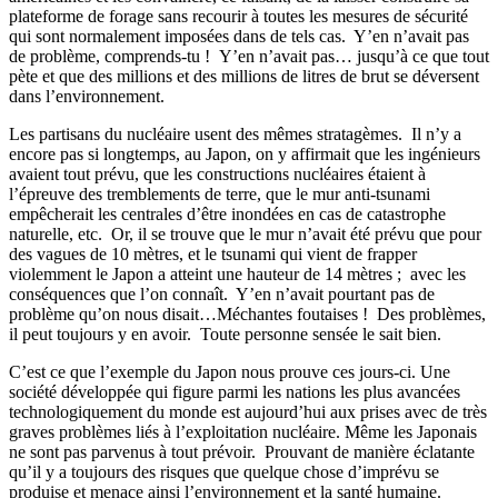
plateforme de forage sans recourir à toutes les mesures de sécurité
qui sont normalement imposées dans de tels cas.
Y’en n’avait pas
de problème, comprends-tu !
Y’en n’avait pas… j
usqu’à ce que tout
pète et que des millions et des millions de litres de brut se déversent
dans l’environnement.
Les partisans du nucléaire usent des mêmes stratagèmes.
Il n’y a
encore pas si longtemps, au Japon, on y affirmait que les ingénieurs
avaient tout prévu, que les constructions nucléaires étaient à
l’épreuve des tremblements de terre, que le mur anti-tsunami
empêcherait les centrales d’être inondées en cas de catastrophe
naturelle, etc.
Or, il se trouve que le mur n’avait été prévu que pour
des vagues de 10 mètres, et le tsunami qui vient de frapper
violemment le Japon a atteint une hauteur de 14 mètres ;
avec les
conséquences que l’on connaît.
Y’en n’avait pourtant pas de
problème qu’on nous disait…Méchantes foutaises !
Des problèmes,
il peut toujours y en avoir.
Toute personne sensée le sait bien.
C’est ce que l’exemple du Japon nous prouve ces jours-ci. Une
société développée qui figure parmi les nations les plus avancées
technologiquement du monde est aujourd’hui aux prises avec de très
graves problèmes liés à l’exploitation nucléaire. Même les Japonais
ne sont pas parvenus à tout prévoir.
Prouvant de manière éclatante
qu’il y a toujours des risques que quelque chose d’imprévu se
produise et menace ainsi l’environnement et la santé humaine.