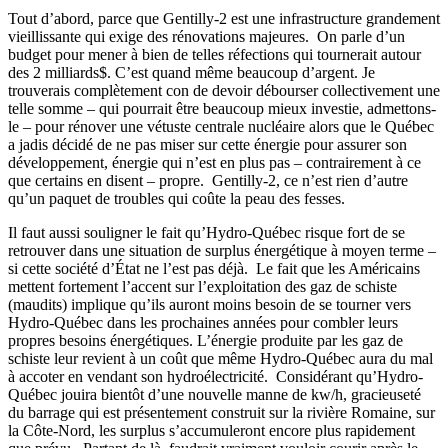
Tout d’abord, parce que Gentilly-2 est une infrastructure grandement
vieillissante qui exige des rénovations majeures.
On parle d’un
budget pour mener à bien de telles réfections qui tournerait autour
des 2 milliards$. C’est quand même beaucoup d’argent. Je
trouverais complètement con de devoir débourser collectivement une
telle somme – qui pourrait être beaucoup mieux investie, admettons-
le – pour rénover une vétuste centrale nucléaire alors que le Québec
a jadis décidé de ne pas miser sur cette énergie pour assurer son
développement, énergie qui n’est en plus pas – contrairement à ce
que certains en disent – propre.
Gentilly-2, ce n’est rien d’autre
qu’un paquet de troubles qui coûte la peau des fesses.
Il faut aussi souligner le fait qu’Hydro-Québec risque fort de se
retrouver dans une situation de surplus énergétique à moyen terme –
si cette société d’État ne l’est pas déjà.
Le fait que les Américains
mettent fortement l’accent sur l’exploitation des gaz de schiste
(maudits) implique qu’ils auront moins besoin de se tourner vers
Hydro-Québec dans les prochaines années pour combler leurs
propres besoins énergétiques. L’énergie produite par les gaz de
schiste leur revient à un coût que même Hydro-Québec aura du mal
à accoter en vendant son hydroélectricité.
Considérant qu’Hydro-
Québec jouira bientôt d’une nouvelle manne de kw/h, gracieuseté
du barrage qui est présentement construit sur la rivière Romaine, sur
la Côte-Nord, les surplus s’accumuleront encore plus rapidement