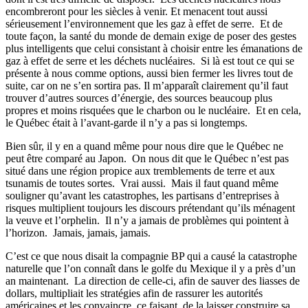
encombreront pour les siècles à venir. Et menacent tout aussi
sérieusement l’environnement que les gaz à effet de serre.
Et de
toute façon, la santé du monde de demain exige de poser des gestes
plus intelligents que celui consistant à choisir entre les émanations de
gaz à effet de serre et les déchets nucléaires.
Si là est tout ce qui se
présente à nous comme options, aussi bien fermer les livres tout de
suite, car on ne s’en sortira pas. Il m’apparaît clairement qu’il faut
trouver d’autres sources d’énergie, des sources beaucoup plus
propres et moins risquées que le charbon ou le nucléaire.
Et en cela,
le Québec était à l’avant-garde il n’y a pas si longtemps.
Bien sûr, il y en a quand même pour nous dire que le Québec ne
peut être comparé au Japon.
On nous dit que le Québec n’est pas
situé dans une région propice aux tremblements de terre et aux
tsunamis de toutes sortes.
Vrai aussi.
Mais il faut quand même
souligner qu’avant les catastrophes, les partisans d’entreprises à
risques multiplient toujours les discours prétendant qu’ils ménagent
la veuve et l’orphelin.
Il n’y a jamais de problèmes qui pointent à
l’horizon.
Jamais, jamais, jamais.
C’est ce que nous disait la compagnie BP qui a causé la catastrophe
naturelle que l’on connaît dans le golfe du Mexique il y a près d’un
an maintenant.
La direction de celle-ci, afin de sauver des liasses de
dollars, multipliait les stratégies afin de rassurer les autorités
américaines et les convaincre, ce faisant, de la laisser construire sa