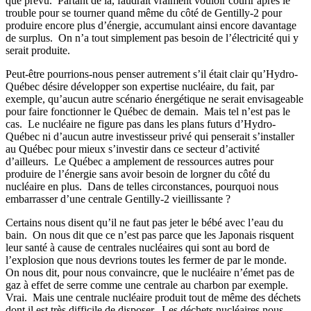
que prévu.
Partant de là, faudrait vraiment vouloir courir après le
trouble pour se tourner quand même du côté de Gentilly-2 pour
produire encore plus d’énergie, accumulant ainsi encore davantage
de surplus.
On n’a tout simplement pas besoin de l’électricité qui y
serait produite.
Peut-être pourrions-nous penser autrement s’il était clair qu’Hydro-
Québec désire développer son expertise nucléaire, du fait, par
exemple, qu’aucun autre scénario énergétique ne serait envisageable
pour faire fonctionner le Québec de demain.
Mais tel n’est pas le
cas.
Le nucléaire ne figure pas dans les plans futurs d’Hydro-
Québec ni d’aucun autre investisseur privé qui penserait s’installer
au Québec pour mieux s’investir dans ce secteur d’activité
d’ailleurs.
Le Québec a amplement de ressources autres pour
produire de l’énergie sans avoir besoin de lorgner du côté du
nucléaire en plus.
Dans de telles circonstances, pourquoi nous
embarrasser d’une centrale Gentilly-2 vieillissante ?
Certains nous disent qu’il ne faut pas jeter le bébé avec l’eau du
bain.
On nous dit que ce n’est pas parce que les Japonais risquent
leur santé à cause de centrales nucléaires qui sont au bord de
l’explosion que nous devrions toutes les fermer de par le monde.
On nous dit, pour nous convaincre, que le nucléaire n’émet pas de
gaz à effet de serre comme une centrale au charbon par exemple.
Vrai.
Mais une centrale nucléaire produit tout de même des déchets
dont il est très difficile de disposer.
Les déchets nucléaires nous