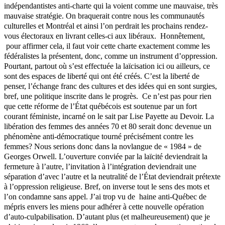
indépendantistes anti-charte qui la voient comme une mauvaise, très
mauvaise stratégie. On braquerait contre nous les communautés
culturelles et Montréal et ainsi l’on perdrait les prochains rendez-
vous électoraux en livrant celles-ci aux libéraux. Honnêtement,
pour affirmer cela, il faut voir cette charte exactement comme les
fédéralistes la présentent, donc, comme un instrument d’oppression.
Pourtant, partout où s’est effectuée la laïcisation ici ou ailleurs, ce
sont des espaces de liberté qui ont été créés. C’est la liberté de
penser, l’échange franc des cultures et des idées qui en sont surgies,
bref, une politique inscrite dans le progrès. Ce n’est pas pour rien
que cette réforme de l’État québécois est soutenue par un fort
courant féministe, incarné on le sait par Lise Payette au Devoir. La
libération des femmes des années 70 et 80 serait donc devenue un
phénomène anti-démocratique tourné précisément contre les
femmes? Nous serions donc dans la novlangue de « 1984 » de
Georges Orwell. L’ouverture conviée par la laïcité deviendrait la
fermeture à l’autre, l’invitation à l’intégration deviendrait une
séparation d’avec l’autre et la neutralité de l’État deviendrait prétexte
à l’oppression religieuse. Bref, on inverse tout le sens des mots et
l’on condamne sans appel. J’ai trop vu de haine anti-Québec de
mépris envers les miens pour adhérer à cette nouvelle opération
d’auto-culpabilisation. D’autant plus (et malheureusement) que je