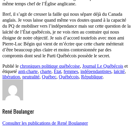
même temps chef de l’Église anglicane.
Bref, il s’agit de creuser la faille qui nous sépare déjà du Canada
anglais. Je vous laisse quand même vos doutes quand à la capacité
du PQ de mobiliser vers l’indépendance mais sur cette question de la
laïcité de l’État québécois, je ne vois rien au contraire qui nous
éloigne de notre objectif. Je suis d’accord toutefois avec mon ami
Pierre-Luc Bégin qui vient de m’écrire que cette charte mériterait
d’être beaucoup plus claire et moins contorsionnée par des
compromis dont seul le Parti Québécois possède le secret.
Publié le
chroniques politique québécoise
,
Journal Le Québécois
et
étiqueté
anti-charte
,
charte
,
État
,
femmes
,
indépendantistes
,
laïcité
,
libération
,
neutralité
,
Québec
,
Québécois
,
République
.
René Boulanger
Consulter les publications de René Boulanger