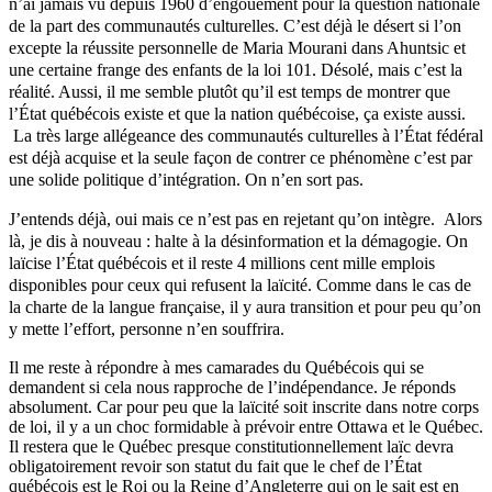
n’ai jamais vu depuis 1960 d’engouement pour la question nationale
de la part des communautés culturelles. C’est déjà le désert si l’on
excepte la réussite personnelle de Maria Mourani dans Ahuntsic et
une certaine frange des enfants de la loi 101. Désolé, mais c’est la
réalité. Aussi, il me semble plutôt qu’il est temps de montrer que
l’État québécois existe et que la nation québécoise, ça existe aussi.
La très large allégeance des communautés culturelles à l’État fédéral
est déjà acquise et la seule façon de contrer ce phénomène c’est par
une solide politique d’intégration. On n’en sort pas.
J’entends déjà, oui mais ce n’est pas en rejetant qu’on intègre. Alors
là, je dis à nouveau : halte à la désinformation et la démagogie. On
laïcise l’État québécois et il reste 4 millions cent mille emplois
disponibles pour ceux qui refusent la laïcité. Comme dans le cas de
la charte de la langue française, il y aura transition et pour peu qu’on
y mette l’effort, personne n’en souffrira.
Il me reste à répondre à mes camarades du Québécois qui se
demandent si cela nous rapproche de l’indépendance. Je réponds
absolument. Car pour peu que la laïcité soit inscrite dans notre corps
de loi, il y a un choc formidable à prévoir entre Ottawa et le Québec.
Il restera que le Québec presque constitutionnellement laïc devra
obligatoirement revoir son statut du fait que le chef de l’État
québécois est le Roi ou la Reine d’Angleterre qui on le sait est en