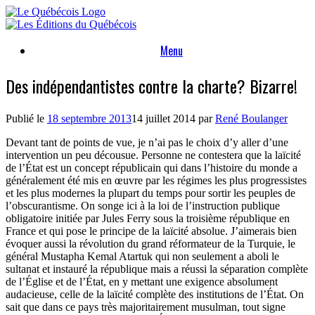
Skip
to
content
Menu
Des indépendantistes contre la charte? Bizarre!
Publié le
18 septembre 2013
14 juillet 2014
par
René Boulanger
Devant tant de points de vue, je n’ai pas le choix d’y aller d’une
intervention un peu décousue. Personne ne contestera que la laïcité
de l’État est un concept républicain qui dans l’histoire du monde a
généralement été mis en œuvre par les régimes les plus progressistes
et les plus modernes la plupart du temps pour sortir les peuples de
l’obscurantisme. On songe ici à la loi de l’instruction publique
obligatoire initiée par Jules Ferry sous la troisième république en
France et qui pose le principe de la laïcité absolue. J’aimerais bien
évoquer aussi la révolution du grand réformateur de la Turquie, le
général Mustapha Kemal Atartuk qui non seulement a aboli le
sultanat et instauré la république mais a réussi la séparation complète
de l’Église et de l’État, en y mettant une exigence absolument
audacieuse, celle de la laïcité complète des institutions de l’État. On
sait que dans ce pays très majoritairement musulman, tout signe