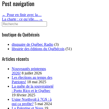
Post navigation
←
Pour en finir avec la…
La charte : ce qu’elle…
→
Search
for:
boutique du Québécois
disquaire de Québec Radio
(3)
librairie des éditions du Québécois
(51)
Articles récents
Nouveautés printemps
2026!
8 juillet 2026
Les élections au temps des
Patriotes!
18 mai 2025
La quête de la souveraineté
: Porto Rico et le Québec
19 février 2025
Usine Northvolt à 7G$ : à
qui ça profite?
5 mai 2024
La Palestine et Nous
19