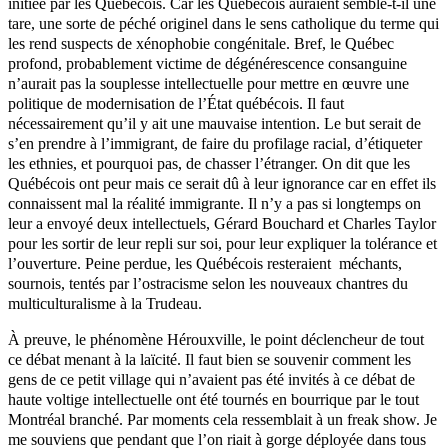
initiée par les Québécois. Car les Québécois auraient semble-t-il une
tare, une sorte de péché originel dans le sens catholique du terme qui
les rend suspects de xénophobie congénitale. Bref, le Québec
profond, probablement victime de dégénérescence consanguine
n’aurait pas la souplesse intellectuelle pour mettre en œuvre une
politique de modernisation de l’État québécois. Il faut
nécessairement qu’il y ait une mauvaise intention. Le but serait de
s’en prendre à l’immigrant, de faire du profilage racial, d’étiqueter
les ethnies, et pourquoi pas, de chasser l’étranger. On dit que les
Québécois ont peur mais ce serait dû à leur ignorance car en effet ils
connaissent mal la réalité immigrante. Il n’y a pas si longtemps on
leur a envoyé deux intellectuels, Gérard Bouchard et Charles Taylor
pour les sortir de leur repli sur soi, pour leur expliquer la tolérance et
l’ouverture. Peine perdue, les Québécois resteraient méchants,
sournois, tentés par l’ostracisme selon les nouveaux chantres du
multiculturalisme à la Trudeau.
À preuve, le phénomène Hérouxville, le point déclencheur de tout
ce débat menant à la laïcité. Il faut bien se souvenir comment les
gens de ce petit village qui n’avaient pas été invités à ce débat de
haute voltige intellectuelle ont été tournés en bourrique par le tout
Montréal branché. Par moments cela ressemblait à un freak show. Je
me souviens que pendant que l’on riait à gorge déployée dans tous