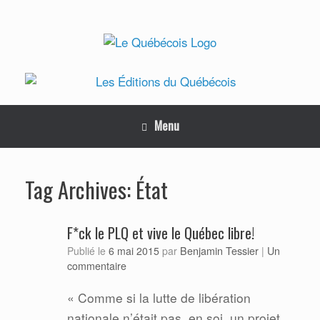
Skip
to
content
Menu
État
Tag Archives:
F*ck le PLQ et vive le Québec libre!
Benjamin Tessier
Publié le
6 mai 2015
par
|
Un
commentaire
« Comme si la lutte de libération
nationale n’était pas, en soi, un projet