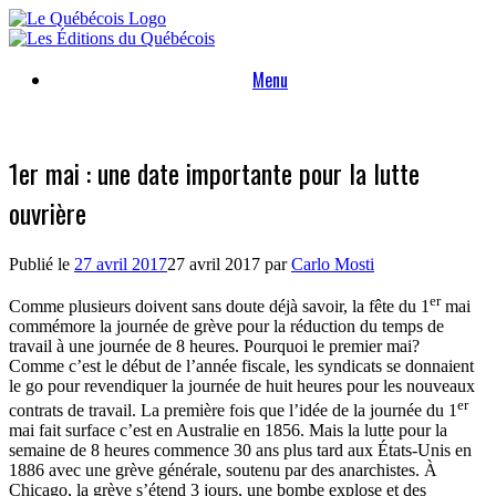
Skip
to
content
Menu
1er mai : une date importante pour la lutte
ouvrière
Publié le
27 avril 2017
27 avril 2017
par
Carlo Mosti
er
Comme plusieurs doivent sans doute déjà savoir, la fête du 1
mai
commémore la journée de grève pour la réduction du temps de
travail à une journée de 8 heures. Pourquoi le premier mai?
Comme c’est le début de l’année fiscale, les syndicats se donnaient
le go pour revendiquer la journée de huit heures pour les nouveaux
er
contrats de travail. La première fois que l’idée de la journée du 1
mai fait surface c’est en Australie en 1856. Mais la lutte pour la
semaine de 8 heures commence 30 ans plus tard aux États-Unis en
1886 avec une grève générale, soutenu par des anarchistes. À
Chicago, la grève s’étend 3 jours, une bombe explose et des