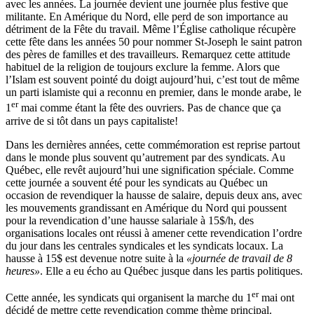
avec les années. La journée devient une journée plus festive que
militante. En Amérique du Nord, elle perd de son importance au
détriment de la Fête du travail. Même l’Église catholique récupère
cette fête dans les années 50 pour nommer St-Joseph le saint patron
des pères de familles et des travailleurs. Remarquez cette attitude
habituel de la religion de toujours exclure la femme. Alors que
l’Islam est souvent pointé du doigt aujourd’hui, c’est tout de même
un parti islamiste qui a reconnu en premier, dans le monde arabe, le
er
1
mai comme étant la fête des ouvriers. Pas de chance que ça
arrive de si tôt dans un pays capitaliste!
Dans les dernières années, cette commémoration est reprise partout
dans le monde plus souvent qu’autrement par des syndicats. Au
Québec, elle revêt aujourd’hui une signification spéciale. Comme
cette journée a souvent été pour les syndicats au Québec un
occasion de revendiquer la hausse de salaire, depuis deux ans, avec
les mouvements grandissant en Amérique du Nord qui poussent
pour la revendication d’une hausse salariale à 15$/h, des
organisations locales ont réussi à amener cette revendication l’ordre
du jour dans les centrales syndicales et les syndicats locaux. La
hausse à 15$ est devenue notre suite à la
«journée de travail de 8
heures»
. Elle a eu écho au Québec jusque dans les partis politiques.
er
Cette année, les syndicats qui organisent la marche du 1
mai ont
décidé de mettre cette revendication comme thème principal.