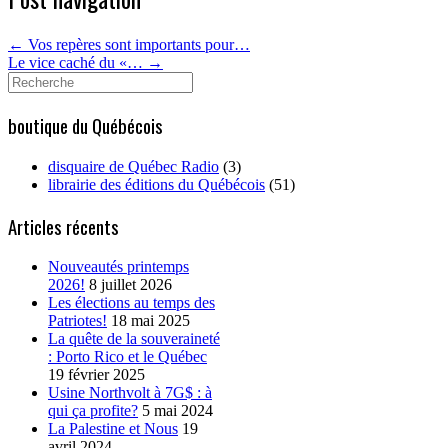
←
Vos repères sont importants pour…
Le vice caché du «…
→
Search
for:
boutique du Québécois
disquaire de Québec Radio
(3)
librairie des éditions du Québécois
(51)
Articles récents
Nouveautés printemps
2026!
8 juillet 2026
Les élections au temps des
Patriotes!
18 mai 2025
La quête de la souveraineté
: Porto Rico et le Québec
19 février 2025
Usine Northvolt à 7G$ : à
qui ça profite?
5 mai 2024
La Palestine et Nous
19
avril 2024