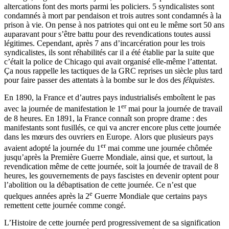
altercations font des morts parmi les policiers. 5 syndicalistes sont
condamnés à mort par pendaison et trois autres sont condamnés à la
prison à vie. On pense à nos patriotes qui ont eu le même sort 50 ans
auparavant pour s’être battu pour des revendications toutes aussi
légitimes. Cependant, après 7 ans d’incarcération pour les trois
syndicalistes, ils sont réhabilités car il a été établie par la suite que
c’était la police de Chicago qui avait organisé elle-même l’attentat.
Ça nous rappelle les tactiques de la GRC reprises un siècle plus tard
pour faire passer des attentats à la bombe sur le dos des
félquistes
.
En 1890, la France et d’autres pays industrialisés emboîtent le pas
er
avec la journée de manifestation le 1
mai pour la journée de travail
de 8 heures. En 1891, la France connaît son propre drame : des
manifestants sont fusillés, ce qui va ancrer encore plus cette journée
dans les mœurs des ouvriers en Europe. Alors que plusieurs pays
er
avaient adopté la journée du 1
mai comme une journée chômée
jusqu’après la Première Guerre Mondiale, ainsi que, et surtout, la
revendication même de cette journée, soit la journée de travail de 8
heures, les gouvernements de pays fascistes en devenir optent pour
l’abolition ou la débaptisation de cette journée. Ce n’est que
e
quelques années après la 2
Guerre Mondiale que certains pays
remettent cette journée comme congé.
L’Histoire de cette journée perd progressivement de sa signification