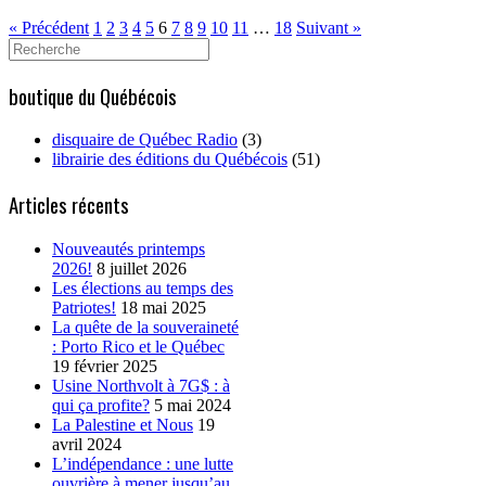
« Précédent
1
2
3
4
5
6
7
8
9
10
11
…
18
Suivant »
Search
for:
boutique du Québécois
disquaire de Québec Radio
(3)
librairie des éditions du Québécois
(51)
Articles récents
Nouveautés printemps
2026!
8 juillet 2026
Les élections au temps des
Patriotes!
18 mai 2025
La quête de la souveraineté
: Porto Rico et le Québec
19 février 2025
Usine Northvolt à 7G$ : à
qui ça profite?
5 mai 2024
La Palestine et Nous
19
avril 2024
L’indépendance : une lutte
ouvrière à mener jusqu’au