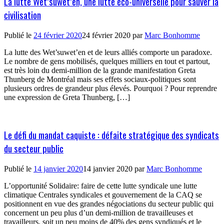
La lutte Wet’suwet’en, une lutte éco-universelle pour sauver la
civilisation
Publié le
24 février 2020
24 février 2020
par
Marc Bonhomme
La lutte des Wet’suwet’en et de leurs alliés comporte un paradoxe.
Le nombre de gens mobilisés, quelques milliers en tout et partout,
est très loin du demi-million de la grande manifestation Greta
Thunberg de Montréal mais ses effets sociaux-politiques sont
plusieurs ordres de grandeur plus élevés. Pourquoi ? Pour reprendre
une expression de Greta Thunberg, […]
Le défi du mandat caquiste : défaite stratégique des syndicats
du secteur public
Publié le
14 janvier 2020
14 janvier 2020
par
Marc Bonhomme
L’opportunité Solidaire: faire de cette lutte syndicale une lutte
climatique Centrales syndicales et gouvernement de la CAQ se
positionnent en vue des grandes négociations du secteur public qui
concernent un peu plus d’un demi-million de travailleuses et
travailleurs, soit un peu moins de 40% des gens syndiqués et le