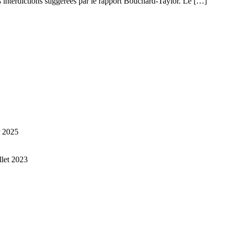
des interdictions suggérées par le rapport Bouchard-Taylor. Le […]
r 2025
illet 2023