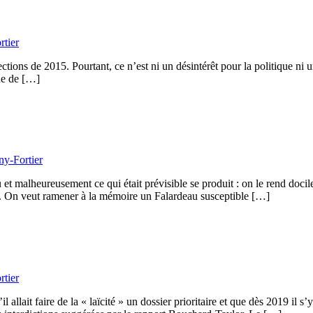
tier
ions de 2015. Pourtant, ce n’est ni un désintérêt pour la politique ni une
que de […]
y-Fortier
t malheureusement ce qui était prévisible se produit : on le rend doc
ient. On veut ramener à la mémoire un Falardeau susceptible […]
tier
allait faire de la « laïcité » un dossier prioritaire et que dès 2019 il s’y