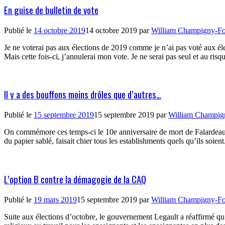
En guise de bulletin de vote
Publié le
14 octobre 2019
14 octobre 2019
par
William Champigny-For
Je ne voterai pas aux élections de 2019 comme je n’ai pas voté aux élect
Mais cette fois-ci, j’annulerai mon vote. Je ne serai pas seul et au ris
Il y a des bouffons moins drôles que d’autres…
Publié le
15 septembre 2019
15 septembre 2019
par
William Champign
On commémore ces temps-ci le 10e anniversaire de mort de Falardeau e
du papier sablé, faisait chier tous les establishments quels qu’ils so
L’option B contre la démagogie de la CAQ
Publié le
19 mars 2019
15 septembre 2019
par
William Champigny-For
Suite aux élections d’octobre, le gouvernement Legault a réaffirmé qu’il 