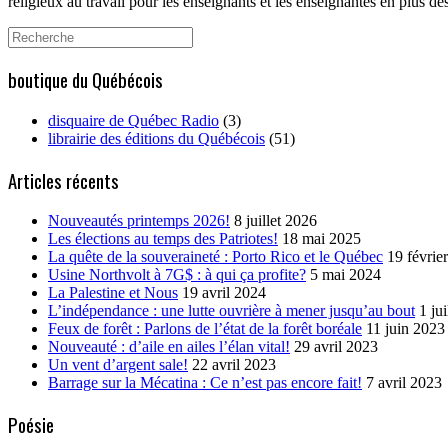
religieux au travail pour les enseignants et les enseignantes en plus 
Search
for:
boutique du Québécois
disquaire de Québec Radio
(3)
librairie des éditions du Québécois
(51)
Articles récents
Nouveautés printemps 2026!
8 juillet 2026
Les élections au temps des Patriotes!
18 mai 2025
La quête de la souveraineté : Porto Rico et le Québec
19 févrie
Usine Northvolt à 7G$ : à qui ça profite?
5 mai 2024
La Palestine et Nous
19 avril 2024
L’indépendance : une lutte ouvrière à mener jusqu’au bout
1 ju
Feux de forêt : Parlons de l’état de la forêt boréale
11 juin 2023
Nouveauté : d’aile en ailes l’élan vital!
29 avril 2023
Un vent d’argent sale!
22 avril 2023
Barrage sur la Mécatina : Ce n’est pas encore fait!
7 avril 2023
Poésie