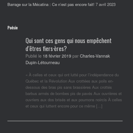
Barrage sur la Mécatina : Ce n’est pas encore fait!
7 avril 2023
Poésie
Qui sont ces gens qui nous empêchent
d’êtres fiers·ères?
Charles-Vannak
Publié le
18 février 2019
par
Dupin-Létourneau
« À celles et ceux qui ont lutté pour l’indépendance du
Québec et la Révolution Aux crottées aux poils en-
dessous des bras pis sans brassières Aux crottés
barbus armés de bombes pis de pavés Aux ouvrières et
ouvriers aux dos brisés et aux poumons noircis À celles
et ceux qui luttent encore pour ce même […]