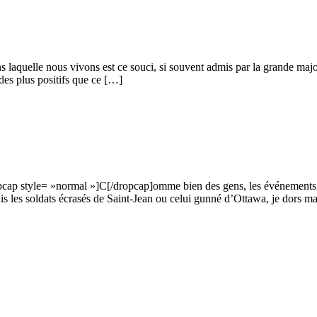
aquelle nous vivons est ce souci, si souvent admis par la grande majori
des plus positifs que ce […]
dropcap style= »normal »]C[/dropcap]omme bien des gens, les événements
 les soldats écrasés de Saint-Jean ou celui gunné d’Ottawa, je dors ma