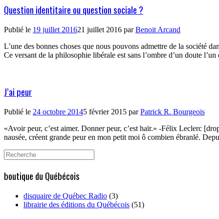
Question identitaire ou question sociale ?
Publié le
19 juillet 2016
21 juillet 2016
par
Benoit Arcand
L’une des bonnes choses que nous pouvons admettre de la société dans l
Ce versant de la philosophie libérale est sans l’ombre d’un doute l’un 
J’ai peur
Publié le
24 octobre 2014
5 février 2015
par
Patrick R. Bourgeois
«Avoir peur, c’est aimer. Donner peur, c’est haïr.» -Félix Leclerc [
nausée, créent grande peur en mon petit moi ô combien ébranlé. Depuis
Search
for:
boutique du Québécois
disquaire de Québec Radio
(3)
librairie des éditions du Québécois
(51)