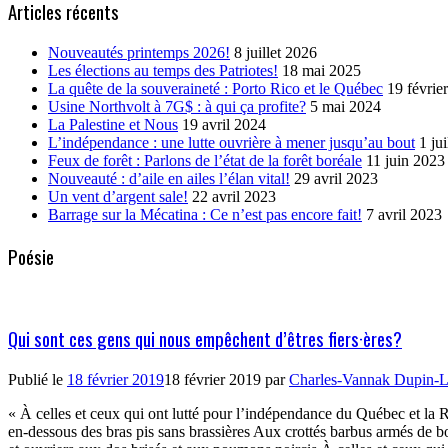
Articles récents
Nouveautés printemps 2026!
8 juillet 2026
Les élections au temps des Patriotes!
18 mai 2025
La quête de la souveraineté : Porto Rico et le Québec
19 févrie
Usine Northvolt à 7G$ : à qui ça profite?
5 mai 2024
La Palestine et Nous
19 avril 2024
L’indépendance : une lutte ouvrière à mener jusqu’au bout
1 ju
Feux de forêt : Parlons de l’état de la forêt boréale
11 juin 2023
Nouveauté : d’aile en ailes l’élan vital!
29 avril 2023
Un vent d’argent sale!
22 avril 2023
Barrage sur la Mécatina : Ce n’est pas encore fait!
7 avril 2023
Poésie
Qui sont ces gens qui nous empêchent d’êtres fiers·ères?
Publié le
18 février 2019
18 février 2019
par
Charles-Vannak Dupin-L
« À celles et ceux qui ont lutté pour l’indépendance du Québec et la 
en-dessous des bras pis sans brassières Aux crottés barbus armés de 