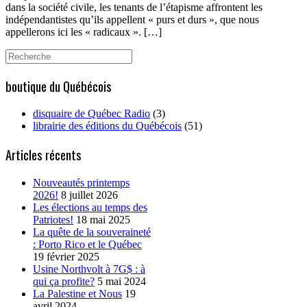
dans la société civile, les tenants de l’étapisme affrontent les
indépendantistes qu’ils appellent « purs et durs », que nous
appellerons ici les « radicaux ». […]
Search
for:
boutique du Québécois
disquaire de Québec Radio
(3)
librairie des éditions du Québécois
(51)
Articles récents
Nouveautés printemps
2026!
8 juillet 2026
Les élections au temps des
Patriotes!
18 mai 2025
La quête de la souveraineté
: Porto Rico et le Québec
19 février 2025
Usine Northvolt à 7G$ : à
qui ça profite?
5 mai 2024
La Palestine et Nous
19
avril 2024