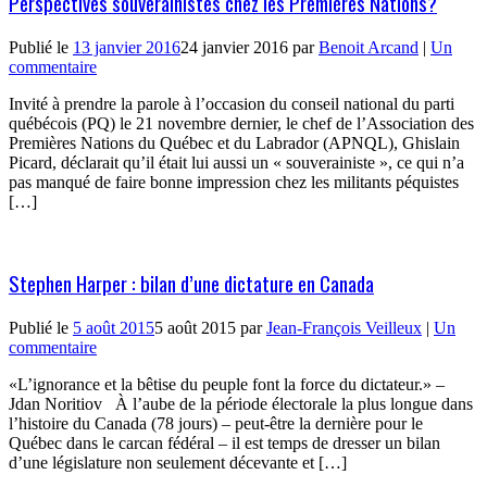
Perspectives souverainistes chez les Premières Nations?
Publié le
13 janvier 2016
24 janvier 2016
par
Benoit Arcand
|
Un
commentaire
Invité à prendre la parole à l’occasion du conseil national du parti
québécois (PQ) le 21 novembre dernier, le chef de l’Association des
Premières Nations du Québec et du Labrador (APNQL), Ghislain
Picard, déclarait qu’il était lui aussi un « souverainiste », ce qui n’a
pas manqué de faire bonne impression chez les militants péquistes
[…]
Stephen Harper : bilan d’une dictature en Canada
Publié le
5 août 2015
5 août 2015
par
Jean-François Veilleux
|
Un
commentaire
«L’ignorance et la bêtise du peuple font la force du dictateur.» –
Jdan Noritiov À l’aube de la période électorale la plus longue dans
l’histoire du Canada (78 jours) – peut-être la dernière pour le
Québec dans le carcan fédéral – il est temps de dresser un bilan
d’une législature non seulement décevante et […]